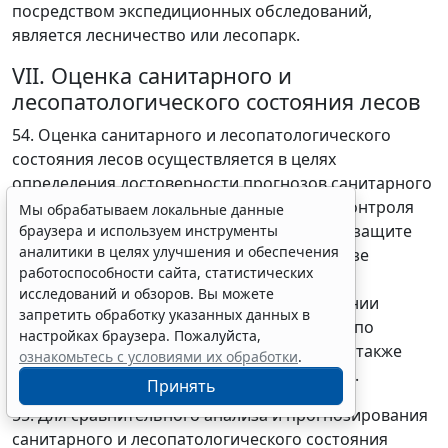
посредством экспедиционных обследований,
является лесничество или лесопарк.
VII. Оценка санитарного и
лесопатологического состояния лесов
54. Оценка санитарного и лесопатологического
состояния лесов осуществляется в целях
определения достоверности прогнозов санитарного
и лесопатологического состояния лесов, контроля
Мы обрабатываем локальные данные
результатов проводимых мероприятий по защите
браузера и используем инструменты
аналитики в целях улучшения и обеспечения
лесов и основана на сравнительном анализе
работоспособности сайта, статистических
результатов ГЛПМ и данных о фактическом
исследований и обзоров. Вы можете
санитарном и лесопатологическом состоянии
запретить обработку указанных данных в
насаждений, в которых проведены работы по
настройках браузера. Пожалуйста,
ликвидации очагов вредных организмов, а также
ознакомьтесь с условиями их обработки
.
санитарно-оздоровительные мероприятия.
Принять
55. Для сравнительного анализа и прогнозирования
санитарного и лесопатологического состояния