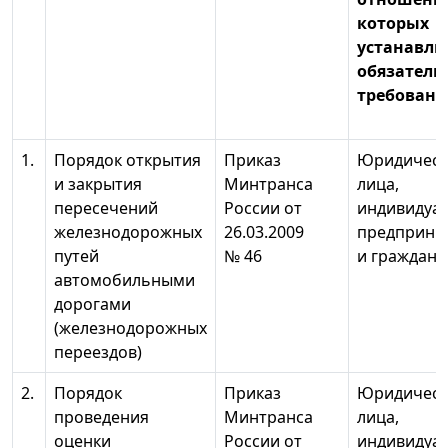
которых
устанавли
обязатель
требовани
1.
Порядок открытия
Приказ
Юридическ
и закрытия
Минтранса
лица,
пересечений
России от
индивидуа
железнодорожных
26.03.2009
предприни
путей
№ 46
и граждане
автомобильными
дорогами
(железнодорожных
переездов)
2.
Порядок
Приказ
Юридическ
проведения
Минтранса
лица,
оценки
России от
индивидуа