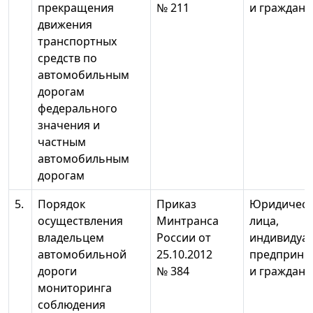
прекращения
№ 211
и граждане
движения
транспортных
средств по
автомобильным
дорогам
федерального
значения и
частным
автомобильным
дорогам
5.
Порядок
Приказ
Юридическ
осуществления
Минтранса
лица,
владельцем
России от
индивидуа
автомобильной
25.10.2012
предприни
дороги
№ 384
и граждане
мониторинга
соблюдения