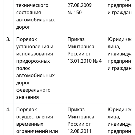
технического
27.08.2009
предприни
состояния
№ 150
и граждане
автомобильных
дорог
3.
Порядок
Приказ
Юридическ
установления и
Минтранса
лица,
использования
России от
индивидуа
придорожных
13.01.2010 № 4
предприни
полос
и граждане
автомобильных
дорог
федерального
значения
4.
Порядок
Приказ
Юридическ
осуществления
Минтранса
лица,
временных
России от
индивидуа
ограничений или
12.08.2011
предприни