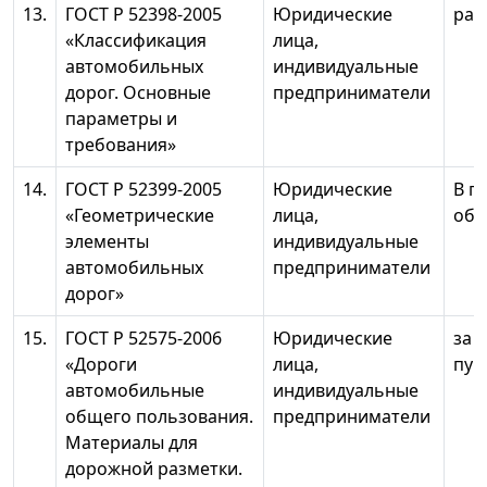
13.
ГОСТ Р 52398-2005
Юридические
раз
«Классификация
лица,
автомобильных
индивидуальные
дорог. Основные
предприниматели
параметры и
требования»
14.
ГОСТ Р 52399-2005
Юридические
В п
«Геометрические
лица,
объ
элементы
индивидуальные
автомобильных
предприниматели
дорог»
15.
ГОСТ Р 52575-2006
Юридические
за 
«Дороги
лица,
пунк
автомобильные
индивидуальные
общего пользования.
предприниматели
Материалы для
дорожной разметки.