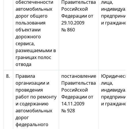
обеспеченности
Правительства
лица,
автомобильных
Российской
индивидуал
дорог общего
Федерации от
предприним
пользования
29.10.2009
и граждане
объектами
№ 860
дорожного
сервиса,
размещаемыми в
границах полос
отвода
8.
Правила
постановление
Юридическ
организации и
Правительства
лица,
проведения
Российской
индивидуал
работ по ремонту
Федерации от
предприним
и содержанию
14.11.2009
и граждане
автомобильных
№ 928
дорог
федерального