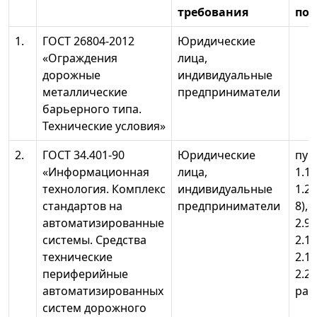
требования
по 
1.
ГОСТ 26804-2012
Юридические
«Ограждения
лица,
дорожные
индивидуальные
металлические
предприниматели
барьерного типа.
Технические условия»
2.
ГОСТ 34.401-90
Юридические
пунк
«Информационная
лица,
1.1.
технология. Комплекс
индивидуальные
1.2.3
стандартов на
предприниматели
8), 2
автоматизированные
2.9,
системы. Средства
2.13
технические
2.17
периферийные
2.20
автоматизированных
раз
систем дорожного