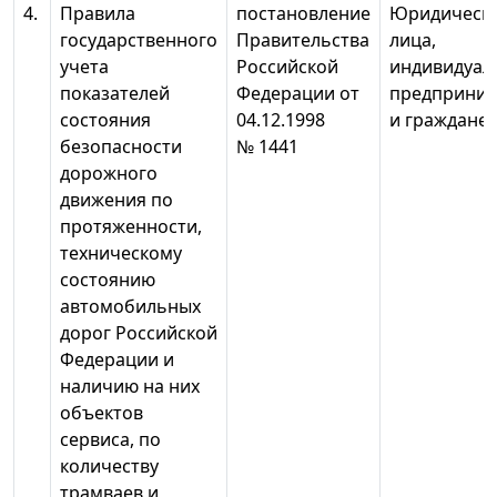
4.
Правила
постановление
Юридическ
государственного
Правительства
лица,
учета
Российской
индивидуал
показателей
Федерации от
предприним
состояния
04.12.1998
и граждане
безопасности
№ 1441
дорожного
движения по
протяженности,
техническому
состоянию
автомобильных
дорог Российской
Федерации и
наличию на них
объектов
сервиса, по
количеству
трамваев и