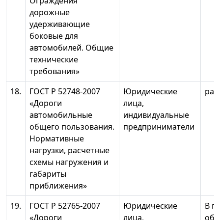
Ограждения
дорожные
удерживающие
боковые для
автомобилей. Общие
технические
требования»
18.
ГОСТ Р 52748-2007
Юридические
раз
«Дороги
лица,
автомобильные
индивидуальные
общего пользования.
предприниматели
Нормативные
нагрузки, расчетные
схемы нагружения и
габариты
приближения»
19.
ГОСТ Р 52765-2007
Юридические
В п
«Дороги
лица,
объ