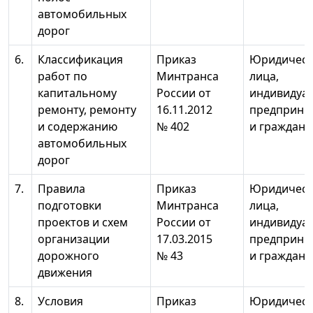
автомобильных
дорог
6.
Классификация
Приказ
Юридическ
работ по
Минтранса
лица,
капитальному
России от
индивидуа
ремонту, ремонту
16.11.2012
предприни
и содержанию
№ 402
и граждане
автомобильных
дорог
7.
Правила
Приказ
Юридическ
подготовки
Минтранса
лица,
проектов и схем
России от
индивидуа
организации
17.03.2015
предприни
дорожного
№ 43
и граждане
движения
8.
Условия
Приказ
Юридическ