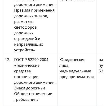
дорожного движения.
Правила применения
дорожных знаков,
разметки,
светофоров,
дорожных
ограждений и
направляющих
устройств»
12.
ГОСТ Р 52290-2004
Юридические
разд
«Технические
лица,
пунк
средства
индивидуальные
5.6.
организации
предприниматели
дорожного движения.
Знаки дорожные.
Общие технические
требования»