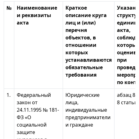
№
Наименование
Краткое
Указани
и реквизиты
описание круга
структу
акта
лиц и (или)
единиц
перечня
акта,
объектов, в
соблюд
отношении
которы
которых
оценива
устанавливаются
при
обязательные
провед
требования
меропр
по конт
1.
Федеральный
Юридические
абзац 8 
закон от
лица,
8 статьи
24.11.1995 № 181-
индивидуальные
ФЗ «О
предприниматели
социальной
и граждане
защите