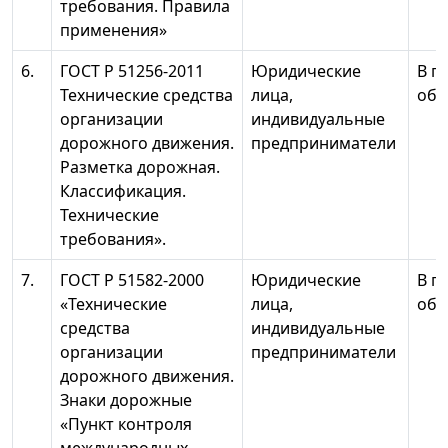
требования. Правила
применения»
6.
ГОСТ Р 51256-2011
Юридические
В п
Технические средства
лица,
объ
организации
индивидуальные
дорожного движения.
предприниматели
Разметка дорожная.
Классификация.
Технические
требования».
7.
ГОСТ Р 51582-2000
Юридические
В п
«Технические
лица,
объ
средства
индивидуальные
организации
предприниматели
дорожного движения.
Знаки дорожные
«Пункт контроля