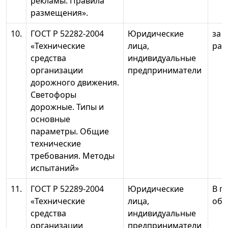
рекламы. Правила
размещения».
10.
ГОСТ Р 52282-2004
Юридические
за 
«Технические
лица,
раз
средства
индивидуальные
организации
предприниматели
дорожного движения.
Светофоры
дорожные. Типы и
основные
параметры. Общие
технические
требования. Методы
испытаний»
11.
ГОСТ Р 52289-2004
Юридические
В п
«Технические
лица,
объ
средства
индивидуальные
организации
предприниматели