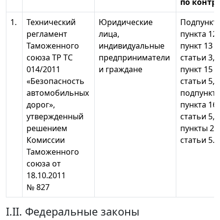
по контр
1.
Технический
Юридические
Подпункт 
регламент
лица,
пункта 12,
Таможенного
индивидуальные
пункт 13
союза ТР ТС
предприниматели
статьи 3,
014/2011
и граждане
пункт 15
«Безопасность
статьи 5,
автомобильных
подпункта
дорог»,
пункта 16
утвержденный
статьи 5,
решением
пункты 22 
Комиссии
статьи 5.
Таможенного
союза от
18.10.2011
№ 827
I.II. Федеральные законы