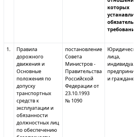
отношени
которых
устанавли
обязатель
требовани
1.
Правила
постановление
Юридическ
дорожного
Совета
лица,
движения и
Министров -
индивидуал
Основные
Правительства
предприним
положения по
Российской
и граждане
допуску
Федерации от
транспортных
23.10.1993
средств к
№ 1090
эксплуатации и
обязанности
должностных лиц
по обеспечению