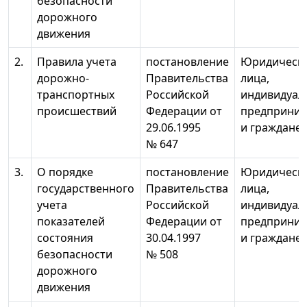
безопасности
дорожного
движения
2.
Правила учета
постановление
Юридическ
дорожно-
Правительства
лица,
транспортных
Российской
индивидуал
происшествий
Федерации от
предприним
29.06.1995
и граждане
№ 647
3.
О порядке
постановление
Юридическ
государственного
Правительства
лица,
учета
Российской
индивидуал
показателей
Федерации от
предприним
состояния
30.04.1997
и граждане
безопасности
№ 508
дорожного
движения