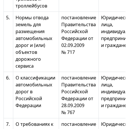
троллейбусов
5.
Нормы отвода
постановление
Юридическ
земель для
Правительства
лица,
размещения
Российской
индивидуал
автомобильных
Федерации от
предприним
дорог и (или)
02.09.2009
и граждане
объектов
№ 717
дорожного
сервиса
6.
О классификации
постановление
Юридическ
автомобильных
Правительства
лица,
дорог в
Российской
индивидуал
Российской
Федерации от
предприним
Федерации
28.09.2009
и граждане
№ 767
7.
О требованиях к
постановление
Юридическ