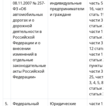
08.11.2007 № 257-
индивидуальные
часть 5 
ФЗ «Об
предприниматели
16, части
автомобильных
и граждане
стать 19,
дорогах и о
части 3- 6
дорожной
статьи 2
деятельности в
части 1, 
Российской
статьи 2
Федерации и о
части 3, 6
внесении
12 статьи
изменений в
части 1,2
отдельные
статьи 2
законодательные
пункты 1,
акты Российской
части 3 
Федерации»
25, части 
3, 4, 5, 8,
статьи 2
статья 3
5.
Федеральный
Юридические
части 1, 