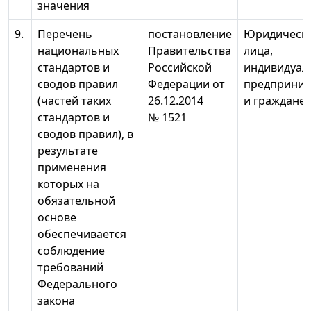
значения
9.
Перечень
постановление
Юридическ
национальных
Правительства
лица,
стандартов и
Российской
индивидуал
сводов правил
Федерации от
предприним
(частей таких
26.12.2014
и граждане
стандартов и
№ 1521
сводов правил), в
результате
применения
которых на
обязательной
основе
обеспечивается
соблюдение
требований
Федерального
закона