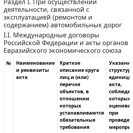
Раздел I. При осуществлении
деятельности, связанной с
эксплуатацией (ремонтом и
содержанием) автомобильных дорог
I.I. Международные договоры
Российской Федерации и акты органов
Евразийского экономического союза
№
Наименование
Краткое
Указание
и реквизиты
описание круга
структур
акта
лиц и (или)
единицы
перечня
акта,
объектов, в
соблюде
отношении
которых
которых
оценивае
устанавливаются
при
обязательные
проведе
требования
меропри