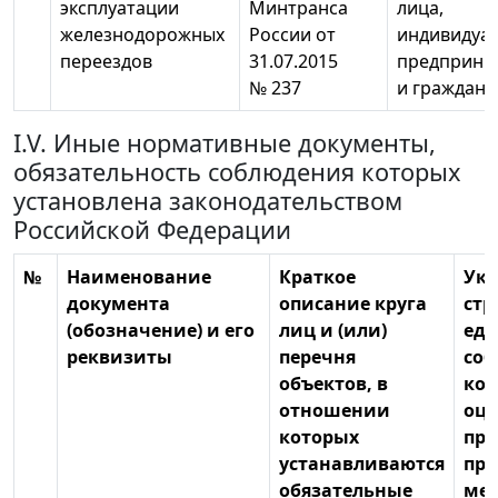
эксплуатации
Минтранса
лица,
железнодорожных
России от
индивидуа
переездов
31.07.2015
предприни
№ 237
и граждане
I.V. Иные нормативные документы,
обязательность соблюдения которых
установлена законодательством
Российской Федерации
№
Наименование
Краткое
Ука
документа
описание круга
стр
(обозначение) и его
лиц и (или)
еди
реквизиты
перечня
со
объектов, в
кот
отношении
оце
которых
пр
устанавливаются
пр
обязательные
ме