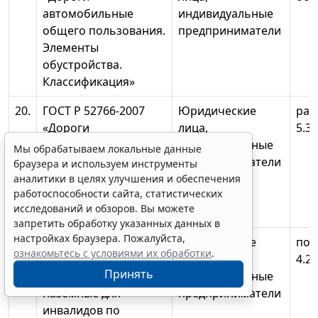
автомобильные
индивидуальные
общего пользования.
предприниматели
Элементы
обустройства.
Классификация»
20.
ГОСТ Р 52766-2007
Юридические
разд
«Дороги
лица,
5.3
автомобильные
индивидуальные
Мы обрабатываем локальные данные
общего пользования.
предприниматели
браузера и используем инструменты
Элементы
аналитики в целях улучшения и обеспечения
работоспособности сайта, статистических
обустройства. Общие
исследований и обзоров. Вы можете
требования»
запретить обработку указанных данных в
настройках браузера. Пожалуйста,
21.
ГОСТ Р 52875-2007
Юридические
под
ознакомьтесь с условиями их обработки
.
«Указатели
лица,
4.2
Принять
тактильные
индивидуальные
наземные для
предприниматели
инвалидов по