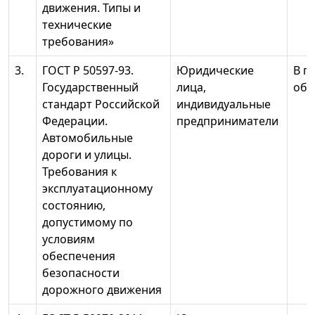
движения. Типы и
технические
требования»
3.
ГОСТ Р 50597-93.
Юридические
В п
Государственный
лица,
объ
стандарт Российской
индивидуальные
Федерации.
предприниматели
Автомобильные
дороги и улицы.
Требования к
эксплуатационному
состоянию,
допустимому по
условиям
обеспечения
безопасности
дорожного движения