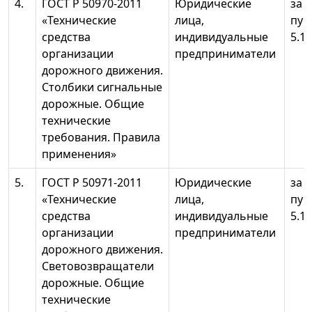
4.
ГОСТ Р 50970-2011
Юридические
за 
«Технические
лица,
пунк
средства
индивидуальные
5.10
организации
предприниматели
дорожного движения.
Столбики сигнальные
дорожные. Общие
технические
требования. Правила
применения»
5.
ГОСТ Р 50971-2011
Юридические
за 
«Технические
лица,
пунк
средства
индивидуальные
5.10
организации
предприниматели
дорожного движения.
Световозвращатели
дорожные. Общие
технические