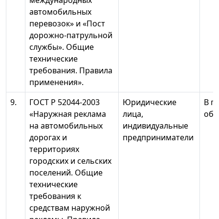
международных
автомобильных
перевозок» и «Пост
дорожно-патрульной
службы». Общие
технические
требования. Правила
применения».
9.
ГОСТ Р 52044-2003
Юридические
В п
«Наружная реклама
лица,
объ
на автомобильных
индивидуальные
дорогах и
предприниматели
территориях
городских и сельских
поселений. Общие
технические
требования к
средствам наружной