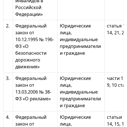
инвалидов в
Российской
Федерации»
2.
Федеральный
Юридические
статья 10
закон от
лица,
14, 21, 22
10.12.1995 № 196-
индивидуальные
ФЗ «О
предприниматели
безопасности
и граждане
дорожного
движения»
3.
Федеральный
Юридические
части 1, 3
закон от
лица,
9, 10 ста
13.03.2006 № 38-
индивидуальные
ФЗ «О рекламе»
предприниматели
и граждане
4.
Федеральный
Юридические
статьи 10
закон от
лица,
14, 15, 17