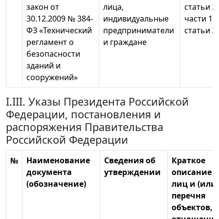
закон от
лица,
статьи 2
30.12.2009 № 384-
индивидуальные
части 1, 
ФЗ «Технический
предприниматели
статьи 3
регламент о
и граждане
безопасности
зданий и
сооружений»
I.III. Указы Президента Российской
Федерации, постановления и
распоряжения Правительства
Российской Федерации
№
Наименование
Сведения об
Краткое
документа
утверждении
описание к
(обозначение)
лиц и (или)
перечня
объектов, 