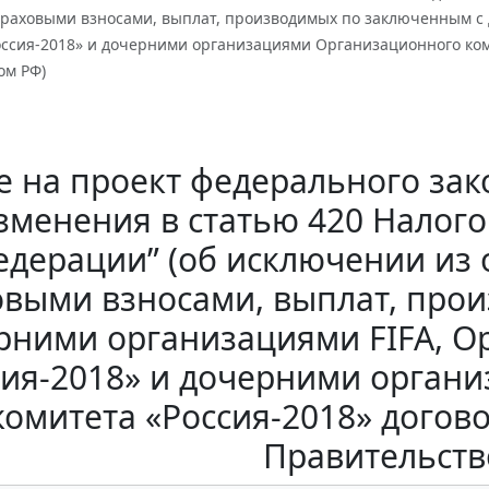
траховыми взносами, выплат, производимых по заключенным с
ссия-2018» и дочерними организациями Организационного коми
ом РФ)
е на проект федерального зак
зменения в статью 420 Налого
едерации” (об исключении из 
овыми взносами, выплат, про
рними организациями FIFA, 
сия-2018» и дочерними орган
комитета «Россия-2018» догово
Правительств