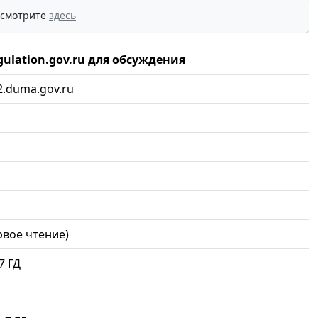
 смотрите
здесь
ulation.gov.ru для обсуждения
.duma.gov.ru
рвое чтение)
7 ГД