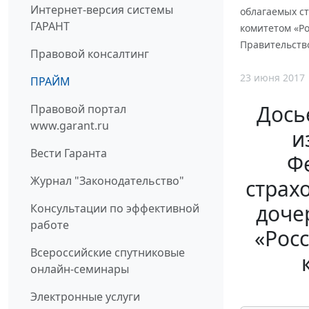
Интернет-версия системы
облагаемых с
ГАРАНТ
комитетом «Ро
Правительств
Правовой консалтинг
23 июня 2017
ПРАЙМ
Дось
Правовой портал
www.garant.ru
и
Вести Гаранта
Ф
Журнал "Законодательство"
страх
доче
Консультации по эффективной
работе
«Рос
Всероссийские спутниковые
онлайн-семинары
Электронные услуги