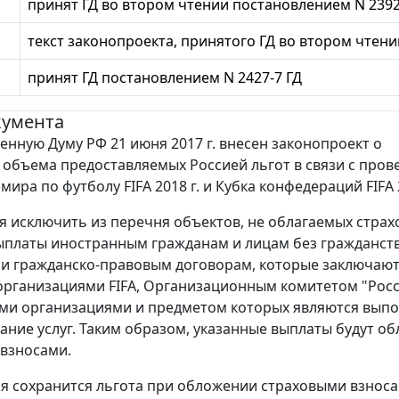
принят ГД во втором чтении постановлением N 2392
текст законопроекта, принятого ГД во втором чтени
принят ГД постановлением N 2427-7 ГД
кумента
венную Думу РФ 21 июня 2017 г. внесен законопроект о
объема предоставляемых Россией льгот в связи с про
ира по футболу FIFA 2018 г. и Кубка конфедераций FIFA 2
я исключить из перечня объектов, не облагаемых стра
ыплаты иностранным гражданам и лицам без гражданст
и гражданско-правовым договорам, которые заключают
рганизациями FIFA, Организационным комитетом "Росс
ми организациями и предметом которых являются вып
зание услуг. Таким образом, указанные выплаты будут об
взносами.
мя сохранится льгота при обложении страховыми взноса