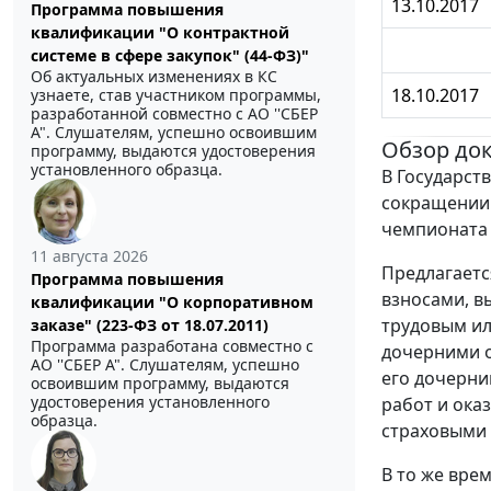
13.10.2017
Программа повышения
квалификации "О контрактной
системе в сфере закупок" (44-ФЗ)"
Об актуальных изменениях в КС
18.10.2017
узнаете, став участником программы,
разработанной совместно с АО ''СБЕР
А". Слушателям, успешно освоившим
Обзор до
программу, выдаются удостоверения
установленного образца.
В Государст
сокращении 
чемпионата м
11 августа 2026
Предлагаетс
Программа повышения
взносами, в
квалификации "О корпоративном
трудовым ил
заказе" (223-ФЗ от 18.07.2011)
Программа разработана совместно с
дочерними о
АО ''СБЕР А". Слушателям, успешно
его дочерни
освоившим программу, выдаются
удостоверения установленного
работ и ока
образца.
страховыми 
В то же вре