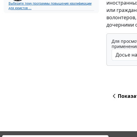
иностранных
Выберите тему программы повышения квалификации
для юристов ...
или граждан
волонтеров,
дочерними о
Для просмо
применения
Показа