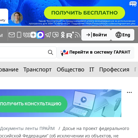
м
Войти
Eng
Перейти в систему ГАРАНТ
ование
Транспорт
Общество
IT
Профессия
П
Документы ленты ПРАЙМ
Досье на проект федерального
Российской Федерации” (об исключении из объектов, не