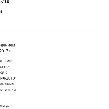
-7 ГД
и
ведением
017 г.
ховыми
ва по
ся с
ия-2018",
олнение
лагаться
ми для