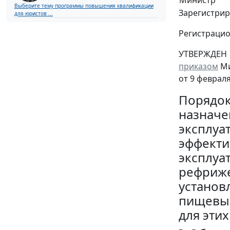
Министр
Выберите тему программы повышения квалификации
Зарегистрир
для юристов ...
Регистраци
УТВЕРЖДЕН
приказом
Ми
от 9 февраля
Порядо
назначе
эксплуа
эффекти
эксплуа
рефриже
установ
пищевых
для эти