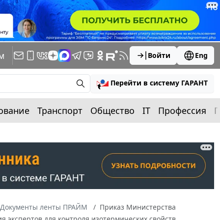
м
Войти
Eng
Перейти в систему ГАРАНТ
ование
Транспорт
Общество
IT
Профессия
П
Документы ленты ПРАЙМ
Приказ Министерства
ия экспертов для контроля изотермических свойств