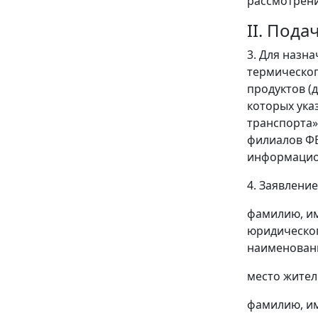
рассмотрени
II. Под
3. Для назн
термическог
продуктов (
которых ука
транспорта» 
филиалов ФБ
информацион
4. Заявлени
фамилию, им
юридическог
наименовани
место жител
фамилию, им