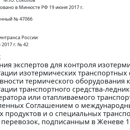
М.Ю. Соколов
овано в Минюсте РФ 19 июня 2017 г.
онный № 47066
нтранса России
 2017 г. № 42
к
ния экспертов для контроля изотерм
тации изотермических транспортных 
вности термического оборудования 
тации транспортного средства-ледник
ратора или отапливаемого транспортн
ленных Соглашением о международн
 продуктов и о специальных трансп
х перевозок, подписанным в Женеве 1 