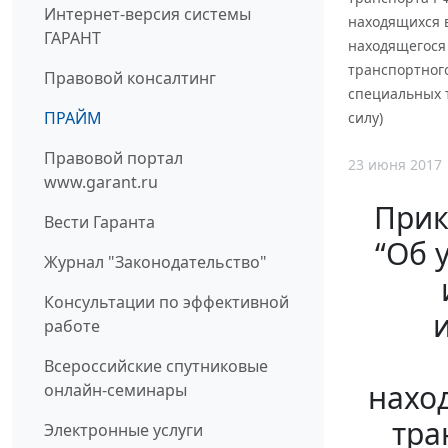
Интернет-версия системы
находящихся 
ГАРАНТ
находящегося
транспортног
Правовой консалтинг
специальных т
ПРАЙМ
силу)
Правовой портал
23 июня 2017
www.garant.ru
Прик
Вести Гаранта
“Об 
Журнал "Законодательство"
Консультации по эффективной
работе
Всероссийские спутниковые
наход
онлайн-семинары
тра
Электронные услуги