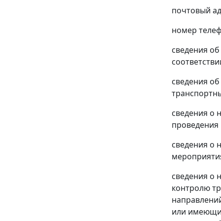
почтовый ад
номер телеф
сведения об
соответстви
сведения об
транспортны
сведения о 
проведения 
сведения о 
мероприятия
сведения о 
контролю тр
направлений
или имеющих