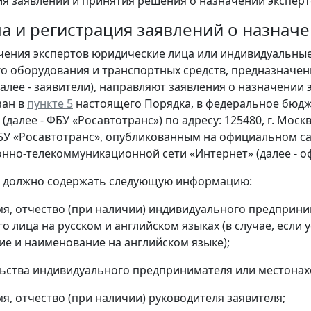
я заявлений и принятия решения о назначении эксперт
ача и регистрация заявлений о назнач
ачения экспертов юридические лица или индивидуальны
о оборудования и транспортных средств, предназначе
далее - заявители), направляют заявления о назначении
зан в
пункте 5
настоящего Порядка, в федеральное бюдж
(далее - ФБУ «Росавтотранс») по адресу: 125480, г. Моск
У «Росавтотранс», опубликованным на официальном сай
но-телекоммуникационной сети «Интернет» (далее - о
е должно содержать следующую информацию:
я, отчество (при наличии) индивидуального предприн
о лица на русском и английском языках (в случае, есл
е и наименование на английском языке);
ьства индивидуального предпринимателя или местонах
я, отчество (при наличии) руководителя заявителя;