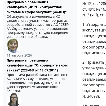
Программа повышения
№ 12, ст. 1286
квалификации "О контрактной
ст. 491; № 16,
системе в сфере закупок" (44-ФЗ)"
№ 2 (ч. I), ст
Об актуальных изменениях в КС
узнаете, став участником программы,
1. Утвердит
разработанной совместно с АО ''СБЕР
А". Слушателям, успешно освоившим
эксплуатаци
программу, выдаются удостоверения
находящегос
установленного образца.
отапливаемо
скоропортящ
подписанным
11 августа 2026
Программа повышения
2. Признать
квалификации "О корпоративном
утверждении
заказе" (223-ФЗ от 18.07.2011)
находящегос
Программа разработана совместно с
АО ''СБЕР А". Слушателям, успешно
отапливаемо
освоившим программу, выдаются
скоропортящ
удостоверения установленного
подписанным
образца.
№ 34098).