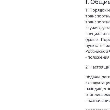
I. Общи
1. Порядок 
транспортны
транспортно
случаях, ус
специальных
(далее - Пор
пункта 5 По
Российской 
- положения
2. Настоящи
подачи, рег
эксплуатаци
находящегос
отапливаемо
- назначение