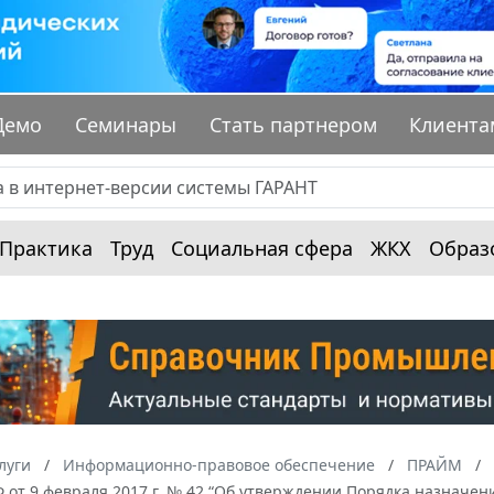
Демо
Семинары
Стать партнером
Клиента
Практика
Труд
Социальная сфера
ЖКХ
Образ
луги
Информационно-правовое обеспечение
ПРАЙМ
 от 9 февраля 2017 г. № 42 “Об утверждении Порядка назначен