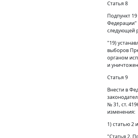
Статья 8
Подпункт 19
Федерации" (
следующей 
"19) устана
выборов Пре
органом исп
и уничтожен
Статья 9
Внести в Фе
законодательс
№ 31, ст. 419
изменения:
1) статью 2
"Статья 2. 