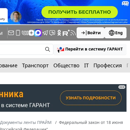
м
Войти
Eng
Перейти в систему ГАРАНТ
ование
Транспорт
Общество
IT
Профессия
П
Документы ленты ПРАЙМ
Федеральный закон от 18 июня
 Российской Федерации”