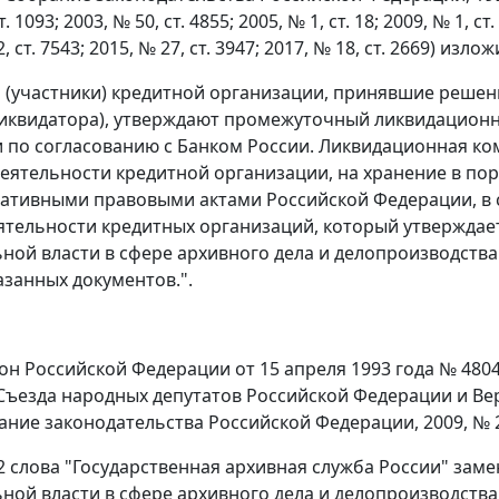
. 1093; 2003, № 50, ст. 4855; 2005, № 1, ст. 18; 2009, № 1, ст.
2, ст. 7543; 2015, № 27, ст. 3947; 2017, № 18, ст. 2669) и
 (участники) кредитной организации, принявшие решен
иквидатора), утверждают промежуточный ликвидационн
 по согласованию с Банком России. Ликвидационная ко
деятельности кредитной организации, на хранение в п
тивными правовыми актами Российской Федерации, в с
ятельности кредитных организаций, который утвержд
ной власти в сфере архивного дела и делопроизводства 
азанных документов.".
кон Российской Федерации от 15 апреля 1993 года № 4804
Съезда народных депутатов Российской Федерации и Вер
рание законодательства Российской Федерации, 2009, № 29
 12 слова "Государственная архивная служба России" з
ной власти в сфере архивного дела и делопроизводства