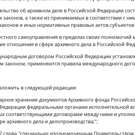
тельство об архивном деле в Российской Федерации сос
 законов, а также из принимаемых в соответствии с н
законов и иных нормативных правовых актов субъектов
естного самоуправления в пределах своих полномочий
е отношения в сфере архивного дела в Российской Фе
дународным договором Российской Федерации установ
 законом, применяются правила международного догов
 изложить в следующей редакции:
тарное хранение документов Архивного фонда Российск
Федерации федеральными органами исполнительной влас
ых соответствующими договорами между ними и упол
ре архивного дела и делопроизводства;";
 17 слова "специально уполномоченным Правительство