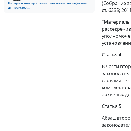
(Собрание за
Выберите тему программы повышения квалификации
для юристов ...
ст. 6235; 20
"Материалы 
рассекречив
уполномочен
установленн
Статья 4
В части вто
законодател
словами "в 
комплектова
архивных до
Статья 5
Абзац второ
законодатель