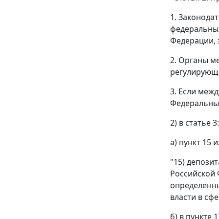
1. Законода
федеральных
Федерации, 
2. Органы м
регулирующи
3. Если меж
Федеральным
2) в статье 3:
а) пункт 15
"15) депози
Российской 
определенн
власти в сфе
б) в пункте