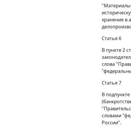
"Материалы 
историческу
хранение в 
делопроизво
Статья 6
В пункте 2 
законодательс
слова "Прав
"федеральны
Статья 7
В подпункте
(банкротстве
"Правительс
словами "фе
России".