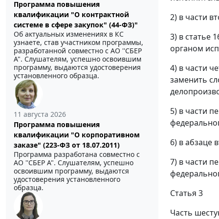
Программа повышения
квалификации "О контрактной
2) в части 
системе в сфере закупок" (44-ФЗ)"
Об актуальных изменениях в КС
3) в статье
узнаете, став участником программы,
органом исп
разработанной совместно с АО ''СБЕР
А". Слушателям, успешно освоившим
программу, выдаются удостоверения
4) в части 
установленного образца.
заменить сл
делопроизво
5) в части 
11 августа 2026
федеральног
Программа повышения
квалификации "О корпоративном
6) в абзаце
заказе" (223-ФЗ от 18.07.2011)
Программа разработана совместно с
7) в части 
АО ''СБЕР А". Слушателям, успешно
освоившим программу, выдаются
федеральног
удостоверения установленного
образца.
Статья 3
Часть шесту