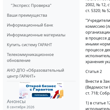
2002, № 12, ст
"Экспресс Проверка"
ст. 5320; № 5
Ваши преимущества
"Учредители
Информационный банк
комиссию (л
организации
Информационные материалы
в процессе 
иными норма
Купить систему ГАРАНТ
процессе де
Телекоммуникационное
исполнитель
обновление
хранения ук
АНО ДПО «Образовательный
Статья 2
центр ГАРАНТ»
Внести в За
(Ведомости 
ст. 718; Соб
Анонсы
1) в статье
8 сентября 2026
исполнитель