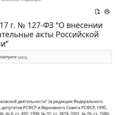
7 г. № 127-ФЗ “О внесении
ательные акты Российской
и”
 смотрите
здесь
нковской деятельности" (в редакции Федерального
х депутатов РСФСР и Верховного Совета РСФСР, 1990,
 6, ст. 492; 1998, № 31, ст. 3829; 2001, № 26, ст. 2586;