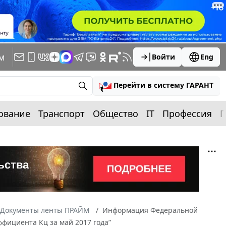
м
Войти
Eng
Перейти в систему ГАРАНТ
ование
Транспорт
Общество
IT
Профессия
П
Документы ленты ПРАЙМ
Информация Федеральной
ффициента Кц за май 2017 года”