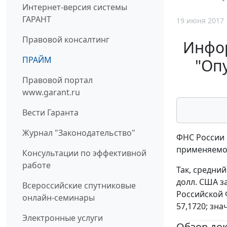
Интернет-версия системы
ГАРАНТ
19 июня 2017
Правовой консалтинг
Инфор
ПРАЙМ
"Оп
Правовой портал
www.garant.ru
Вести Гаранта
Журнал "Законодательство"
ФНС России 
применяемог
Консультации по эффективной
работе
Так, средни
долл. США за
Всероссийские спутниковые
Российской 
онлайн-семинары
57,1720; зна
Электронные услуги
Обзор до