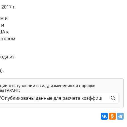
2017 г.
ом и
 и
ША к
логовом
одя из
).
ции о вступлении в силу, изменениях и порядке
мы ГАРАНТ: