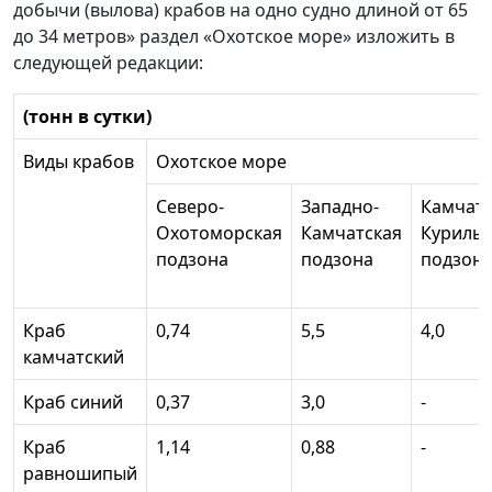
добычи (вылова) крабов на одно судно длиной от 65
до 34 метров» раздел «Охотское море» изложить в
следующей редакции:
(тонн в сутки)
Виды крабов
Охотское море
Северо-
Западно-
Камчатс
Охотоморская
Камчатская
Курильс
подзона
подзона
подзон
Краб
0,74
5,5
4,0
камчатский
Краб синий
0,37
3,0
-
Краб
1,14
0,88
-
равношипый