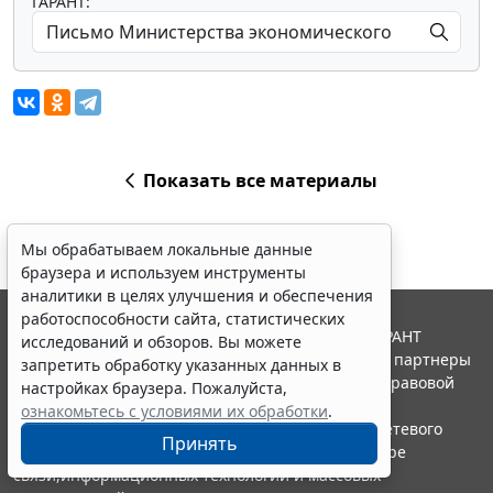
ГАРАНТ:
Показать все материалы
Мы обрабатываем локальные данные
браузера и используем инструменты
аналитики в целях улучшения и обеспечения
работоспособности сайта, статистических
© ООО "НПП "ГАРАНТ-СЕРВИС", 2026. Система ГАРАНТ
исследований и обзоров. Вы можете
выпускается с 1990 года. Компания "Гарант" и ее партнеры
запретить обработку указанных данных в
являются участниками Российской ассоциации правовой
настройках браузера. Пожалуйста,
информации ГАРАНТ.
ознакомьтесь с условиями их обработки
.
Портал ГАРАНТ.РУ зарегистрирован в качестве сетевого
Принять
издания Федеральной службой по надзору в сфере
связи,информационных технологий и массовых