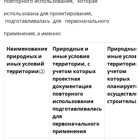
повторного использования, которая
использована для проектирования,
подготавливалась для первоначального
применения, а именно:
Наименование
Природные и
Природные 
природных и
иные условия
иные услов
иных условий
территории, с
территории,
территории
(2)
учетом которых
учетом
проектная
которых
документация
планируетс
повторного
осуществля
использования
строительст
подготавливалась
для
первоначального
применения