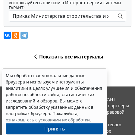
воспользуйтесь поиском в Интернет-версии системы
ГАРАНТ:
Показать все материалы
Мы обрабатываем локальные данные
браузера и используем инструменты
аналитики в целях улучшения и обеспечения
работоспособности сайта, статистических
© ООО "НПП "ГАРАНТ-СЕРВИС", 2026. Система ГАРАНТ
исследований и обзоров. Вы можете
выпускается с 1990 года. Компания "Гарант" и ее партнеры
запретить обработку указанных данных в
являются участниками Российской ассоциации правовой
настройках браузера. Пожалуйста,
информации ГАРАНТ.
ознакомьтесь с условиями их обработки
.
Портал ГАРАНТ.РУ зарегистрирован в качестве сетевого
Принять
издания Федеральной службой по надзору в сфере