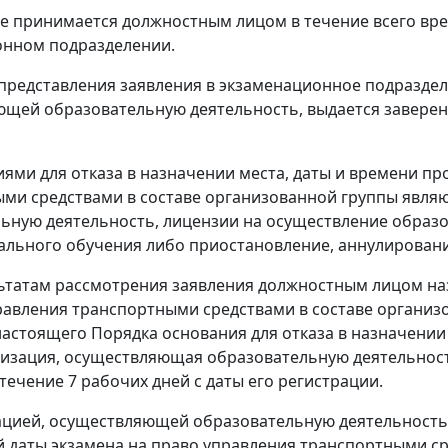
ие принимается должностным лицом в течение всего вр
онном подразделении.
е представления заявления в экзаменационное подразд
щей образовательную деятельность, выдается заверенн
иями для отказа в назначении места, даты и времени п
ми средствами в составе организованной группы являю
ьную деятельность, лицензии на осуществление образ
льного обучения либо приостановление, аннулировани
льтатам рассмотрения заявления должностным лицом наз
равления транспортными средствами в составе органи
астоящего Порядка основания для отказа в назначении
низация, осуществляющая образовательную деятельност
течение 7 рабочих дней с даты его регистрации.
ацией, осуществляющей образовательную деятельность,
 даты экзамена на право управления транспортными ср