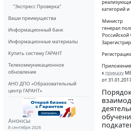
реализующи
"Экспресс Проверка"
категорий и
Ваши преимущества
Министр
генерал по
Информационный банк
Российской
Информационные материалы
Зарегистрир
Купить систему ГАРАНТ
Регистраци
Телекоммуникационное
Приложени
обновление
к
приказу
МВ
от 31.01.201
АНО ДПО «Образовательный
Порядо
центр ГАРАНТ»
взаимод
деятель
обучени
Анонсы
подкате
8 сентября 2026