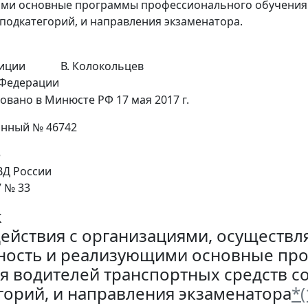
ми основные программы профессионального обучения 
 подкатегорий, и направления экзаменатора.
лиции
В. Колокольцев
 Федерации
овано в Минюсте РФ 17 мая 2017 г.
онный № 46742
е
Д России
7 № 33
к
ействия с организациями, осуществ
ность и реализующими основные пр
я водителей транспортных средств с
горий, и направления экзаменатора
*(