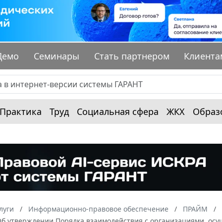
Демо
Семинары
Стать партнером
Клиента
Практика
Труд
Социальная сфера
ЖКХ
Образ
луги
Информационно-правовое обеспечение
ПРАЙМ
 “Об утверждении Порядка взаимодействия с организациями, о