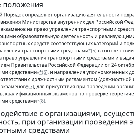
е положения
й Порядок определяет организацию деятельности подр
вижения Министерства внутренних дел Российской Фе
экзаменов на право управления транспортными средс
ющими образовательную деятельность и реализующим
ранспортных средств соответствующих категорий и под
равления транспортными средствами
*(5)
в соответствии
а право управления транспортными средствами и выдач
ием Правительства Российской Федерации от 24 октября
ыми средствами»
*(6)
, и направления уполномоченных д
оответствии с должностным регламентом (должностной
 экзаменов
*(7)
, для присутствия при проведении орга
ь, квалификационных экзаменов по проверке теоретич
ыми средствами
*(8)
.
имодействие с организациями, осуще
ность, при организации проведения 
ртными средствами