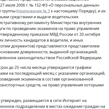
27 июля 2006 г. № 152-ФЗ «О персональных данных»
 группы (
приложение № 3
к настоящему Порядку), и их
ными средствами и выдаче водительских
истративному регламенту Министерства внутренних
уги по проведению экзаменов на право управления
утвержденному приказом МВД России от 20 октября
х личность кандидатов в водители, и иных
копии документов) представляются представителем
основании доверенности, выданной организацией,
овленном законодательством Российской Федерации.
срок до 25 числа месяца утверждаются графики
ами на последующий месяц с указанием организаций,
роведения экзаменов в составе организованной
транспортных средств, на право управления которыми
л утвержден, размещается в сети Интернет на
ционном подразделении в местах ожидания граждан на