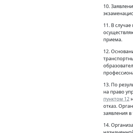
10. Заявлен
экзаменаци
11. В случа
осуществляю
приема.
12. Основан
транспортны
образовател
профессиона
13. По резу
на право уп
пунктом 12
н
отказ. Орга
заявления в 
14. Организ
назначенной