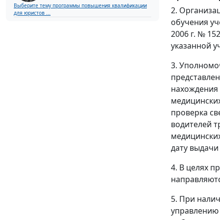
Выберите тему программы повышения квалификации
2. Организа
для юристов ...
обучения уч
2006 г. № 1
указанной у
3. Уполном
представлен
нахождения 
медицинских
проверка св
водителей т
медицинских
дату выдачи
4. В целях п
направляют
5. При нали
управлению 