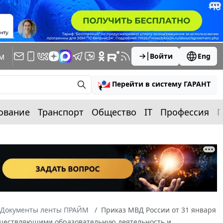
м
Войти
Eng
Перейти в систему ГАРАНТ
ование
Транспорт
Общество
IT
Профессия
П
Документы ленты ПРАЙМ
Приказ МВД России от 31 января
существляющими образовательную деятельность и