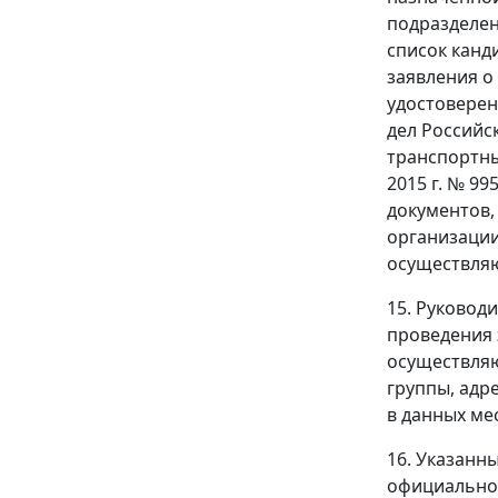
подразделен
список канд
заявления о
удостоверен
дел Российс
транспортны
2015 г. № 99
документов,
организации
осуществляю
15. Руковод
проведения 
осуществляю
группы, адр
в данных ме
16. Указанн
официальном