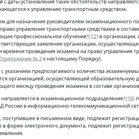
й с даты установления таких обстоятельств направляе
чающегося к управлению транспортным средством.
ем для назначения руководителем экзаменационного по
 право управления транспортными средствами в состав
ующее профессиональное обучение
*(12)
в организации,
ответствующее заявление организации, осуществляюще
 и времени проведения экзамена на право управления 
(
приложение № 2
к настоящему Порядку).
е с указанием предполагаемого количества экзаменуемых
тся организацией, осуществляющей образовательную дея
щего месяцу проведения экзамена в составе организо
е направляется в экзаменационное подразделение
*(16)
п
Д России в информационно-телекоммуникационной сет
е, поступившее в письменном виде, подлежит регистраци
 в форме электронного документа, подлежит регистраци
аявления.