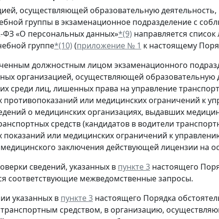
цией, осуществляющей образовательную деятельность, 
ебной группы в экзаменационное подразделение с соб
52-ФЗ «О персональных данных»
*(9)
направляется список
чебной группе
*(10)
(
приложение № 1
к настоящему Поряд
оченным должностным лицом экзаменационного подраз
ных организацией, осуществляющей образовательную д
их среди лиц, лишенных права на управление транспор
 противопоказаний или медицинских ограничений к уп
едений о медицинских организациях, выдавших медицинс
ранспортных средств (кандидатов в водители транспорт
 показаний или медицинских ограничений к управлени
 медицинского заключения действующей лицензии на о
роверки сведений, указанных в
пункте 3
настоящего Поря
ся соответствующие межведомственные запросы.
чии указанных в
пункте 3
настоящего Порядка обстоятел
транспортным средством, в организацию, осуществляю