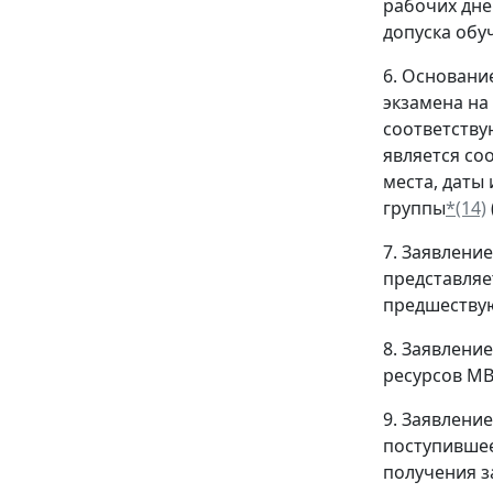
рабочих дне
допуска обу
6. Основани
экзамена на
соответств
является со
места, даты
группы
*(14)
7. Заявлени
представляе
предшествую
8. Заявлени
ресурсов МВ
9. Заявлени
поступившее
получения з