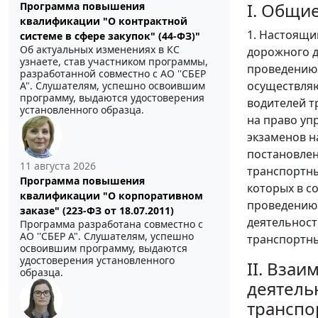
I. Общи
Программа повышения
квалификации "О контрактной
1. Настоящи
системе в сфере закупок" (44-ФЗ)"
Об актуальных изменениях в КС
дорожного д
узнаете, став участником программы,
проведению 
разработанной совместно с АО ''СБЕР
осуществля
А". Слушателям, успешно освоившим
программу, выдаются удостоверения
водителей т
установленного образца.
на право уп
экзаменов н
постановлен
11 августа 2026
транспортн
Программа повышения
которых в с
квалификации "О корпоративном
проведению
заказе" (223-ФЗ от 18.07.2011)
деятельност
Программа разработана совместно с
АО ''СБЕР А". Слушателям, успешно
транспортн
освоившим программу, выдаются
удостоверения установленного
II. Вза
образца.
деятель
транспо