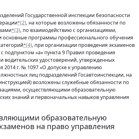
азделений Государственной инспекции безопасности
дерации
*(2)
, на которые возложены обязанности по
твами
*(3)
, по взаимодействию с организациями,
и основные программы профессионального обучения
категорий
*(4)
, при организации проведения экзаменов
 с подпунктом «а» пункта 9 Правил проведения
и водительских удостоверений, утвержденных
 2014 г. № 1097 «О допуске к управлению
олжностных лиц подразделений Госавтоинспекции, на
 инструкцией) возложены служебные обязанности по
низациями, осуществляющими образовательную
еских знаний и первоначальных навыков управления
ствляющими образовательную
экзаменов на право управления