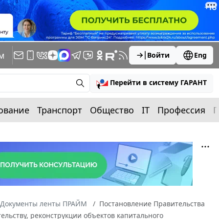
м
Войти
Eng
Перейти в систему ГАРАНТ
ование
Транспорт
Общество
IT
Профессия
П
Документы ленты ПРАЙМ
Постановление Правительства
ительству, реконструкции объектов капитального