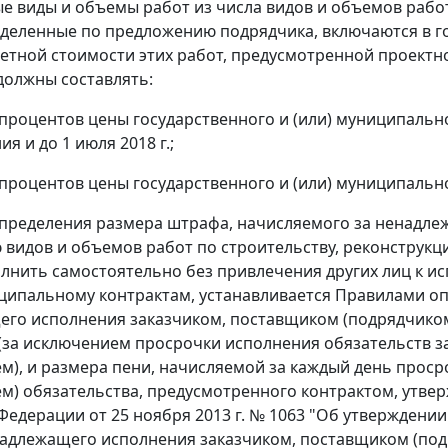
ые виды и объемы работ из числа видов и объемов раб
еделенные по предложению подрядчика, включаются в г
метной стоимости этих работ, предусмотренной проект
олжны составлять:
 процентов цены государственного и (или) муниципально
я и до 1 июля 2018 г.;
процентов цены государственного и (или) муниципального
определения размера штрафа, начисляемого за ненадл
видов и объемов работ по строительству, реконструкци
лнить самостоятельно без привлечения других лиц к и
иципальному контрактам, устанавливается Правилами о
го исполнения заказчиком, поставщиком (подрядчиком
(за исключением просрочки исполнения обязательств з
м), и размера пени, начисляемой за каждый день прос
м) обязательства, предусмотренного контрактом, утв
Федерации от 25 ноября 2013 г. № 1063 "Об утвержден
надлежащего исполнения заказчиком, поставщиком (под