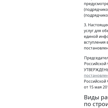
предусмотре
(подрядчико
(подрядчико
3. Настояще
услуг для о
единой инфо
вступления 
постановлен
Председате
Российской
УТВЕРЖДЕН
постановле
Российской
от 15 мая 20
Виды ра
по стро