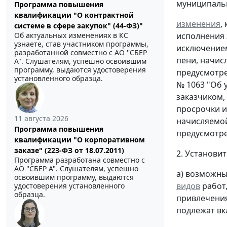
муниципаль
Программа повышения
квалификации "О контрактной
изменения
,
системе в сфере закупок" (44-ФЗ)"
исполнения 
Об актуальных изменениях в КС
узнаете, став участником программы,
исключением
разработанной совместно с АО ''СБЕР
пени, начис
А". Слушателям, успешно освоившим
программу, выдаются удостоверения
предусмотре
установленного образца.
№ 1063 "Об 
заказчиком,
просрочки и
11 августа 2026
начисляемой
Программа повышения
предусмотре
квалификации "О корпоративном
заказе" (223-ФЗ от 18.07.2011)
2. Установит
Программа разработана совместно с
АО ''СБЕР А". Слушателям, успешно
а) возможны
освоившим программу, выдаются
видов
работ
удостоверения установленного
образца.
привлечения
подлежат вк