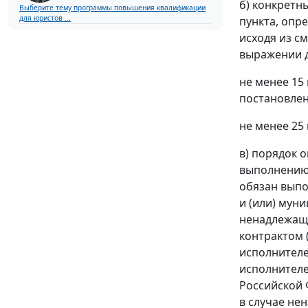
б) конкретн
Выберите тему программы повышения квалификации
для юристов ...
пункта, опр
исходя из с
выражении д
не менее 15
постановлени
не менее 25 
в) порядок 
выполнению 
обязан выпо
и (или) мун
ненадлежаще
контрактом 
исполнителе
исполнителе
Российской 
в случае не