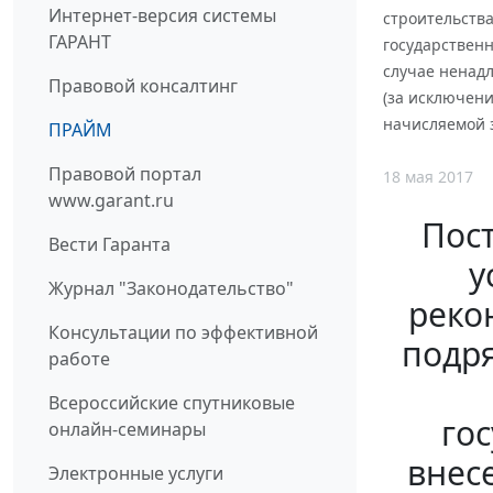
Интернет-версия системы
строительства
ГАРАНТ
государствен
случае ненад
Правовой консалтинг
(за исключени
начисляемой з
ПРАЙМ
Правовой портал
18 мая 2017
www.garant.ru
Пост
Вести Гаранта
у
Журнал "Законодательство"
реко
Консультации по эффективной
подря
работе
Всероссийские спутниковые
го
онлайн-семинары
внес
Электронные услуги