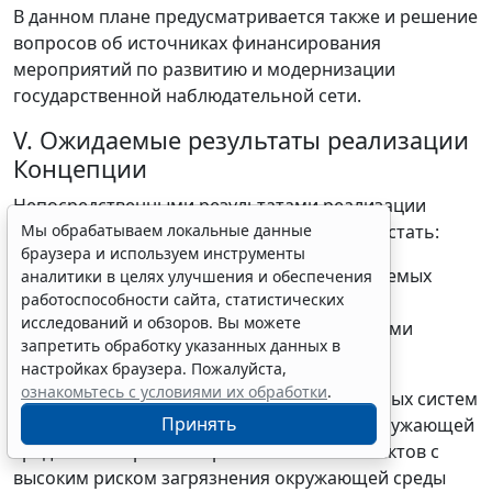
В данном плане предусматривается также и решение
вопросов об источниках финансирования
мероприятий по развитию и модернизации
государственной наблюдательной сети.
V. Ожидаемые результаты реализации
Концепции
Непосредственными результатами реализации
настоящей Концепции к 2025 году должны стать:
Мы обрабатываем локальные данные
браузера и используем инструменты
исключение дублирования работ, выполняемых
аналитики в целях улучшения и обеспечения
работоспособности сайта, статистических
государственной наблюдательной сетью,
исследований и обзоров. Вы можете
территориальными и локальными системами
запретить обработку указанных данных в
наблюдений;
настройках браузера. Пожалуйста,
ознакомьтесь с условиями их обработки
.
организация и функционирование локальных систем
Принять
наблюдений мониторинга загрязнения окружающей
среды в 100% районов расположения объектов с
высоким риском загрязнения окружающей среды