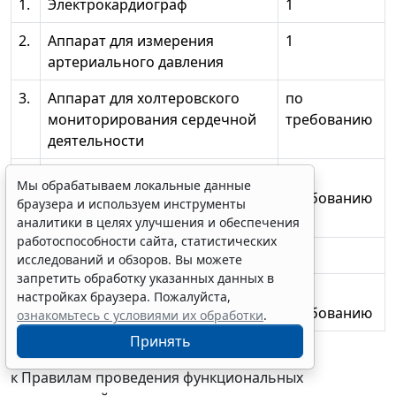
1.
Электрокардиограф
1
2.
Аппарат для измерения
1
артериального давления
3.
Аппарат для холтеровского
по
мониторирования сердечной
требованию
деятельности
4.
Аппарат для суточного
по
Мы обрабатываем локальные данные
мониторирования
требованию
браузера и используем инструменты
артериального давления
аналитики в целях улучшения и обеспечения
работоспособности сайта, статистических
5.
Спирограф
1
исследований и обзоров. Вы можете
запретить обработку указанных данных в
6.
Электроэнцефалограф
по
настройках браузера. Пожалуйста,
требованию
ознакомьтесь с условиями их обработки
.
Принять
Приложение № 4
к Правилам проведения функциональных