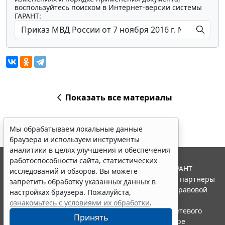
воспользуйтесь поиском в Интернет-версии системы
ГАРАНТ:
Показать все материалы
Мы обрабатываем локальные данные
браузера и используем инструменты
аналитики в целях улучшения и обеспечения
работоспособности сайта, статистических
© ООО "НПП "ГАРАНТ-СЕРВИС", 2026. Система ГАРАНТ
исследований и обзоров. Вы можете
выпускается с 1990 года. Компания "Гарант" и ее партнеры
запретить обработку указанных данных в
являются участниками Российской ассоциации правовой
настройках браузера. Пожалуйста,
информации ГАРАНТ.
ознакомьтесь с условиями их обработки
.
Портал ГАРАНТ.РУ зарегистрирован в качестве сетевого
Принять
издания Федеральной службой по надзору в сфере