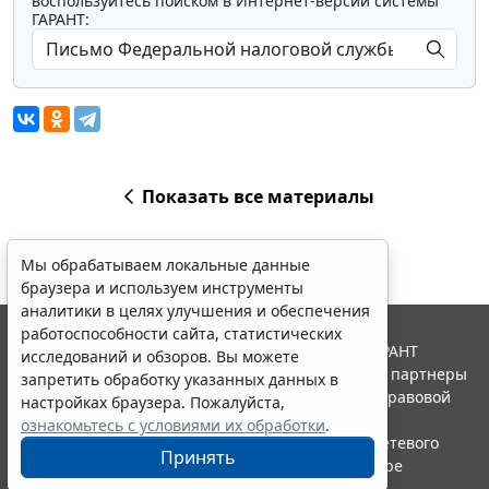
воспользуйтесь поиском в Интернет-версии системы
ГАРАНТ:
Показать все материалы
Мы обрабатываем локальные данные
браузера и используем инструменты
аналитики в целях улучшения и обеспечения
работоспособности сайта, статистических
© ООО "НПП "ГАРАНТ-СЕРВИС", 2026. Система ГАРАНТ
исследований и обзоров. Вы можете
выпускается с 1990 года. Компания "Гарант" и ее партнеры
запретить обработку указанных данных в
являются участниками Российской ассоциации правовой
настройках браузера. Пожалуйста,
информации ГАРАНТ.
ознакомьтесь с условиями их обработки
.
Портал ГАРАНТ.РУ зарегистрирован в качестве сетевого
Принять
издания Федеральной службой по надзору в сфере
связи,информационных технологий и массовых