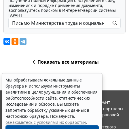
получения полной информации о вступлении в силу,
изменениях и порядке применения документа,
воспользуйтесь поиском в Интернет-версии системы
ГАРАНТ:
Показать все материалы
Мы обрабатываем локальные данные
браузера и используем инструменты
аналитики в целях улучшения и обеспечения
работоспособности сайта, статистических
© ООО "НПП "ГАРАНТ-СЕРВИС", 2026. Система ГАРАНТ
исследований и обзоров. Вы можете
выпускается с 1990 года. Компания "Гарант" и ее партнеры
запретить обработку указанных данных в
являются участниками Российской ассоциации правовой
настройках браузера. Пожалуйста,
информации ГАРАНТ.
ознакомьтесь с условиями их обработки
.
Портал ГАРАНТ.РУ зарегистрирован в качестве сетевого