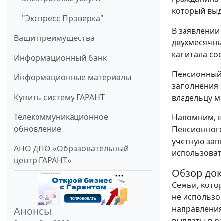
который выд
"Экспресс Проверка"
В заявлении
Ваши преимущества
двухмесячны
капитала сос
Информационный банк
Пенсионный 
Информационные материалы
заполнения 
Купить систему ГАРАНТ
владельцу м
Телекоммуникационное
Напомним, в
обновление
Пенсионного
учетную зап
АНО ДПО «Образовательный
использоват
центр ГАРАНТ»
Обзор до
Семьи, кото
не использо
направления
Анонсы
выплаты в ра