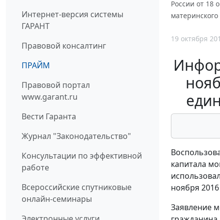
России от 18 
Интернет-версия системы
материнского
ГАРАНТ
19 октября 20
Правовой консалтинг
Инфор
ПРАЙМ
нояб
Правовой портал
един
www.garant.ru
Вести Гаранта
Журнал "Законодательство"
Воспользова
Консультации по эффективной
капитала мо
работе
использовал
Всероссийские спутниковые
ноября 2016 
онлайн-семинары
Заявление м
Электронные услуги
гражданина 