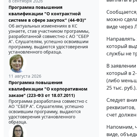
8 сентября 2026
Программа повышения
Сообщается,
квалификации "О контрактной
можно сдела
системе в сфере закупок" (44-ФЗ)"
Об актуальных изменениях в КС
виде через 
узнаете, став участником программы,
разработанной совместно с АО ''СБЕР
Направлять 
А". Слушателям, успешно освоившим
который выд
программу, выдаются удостоверения
установленного образца.
службы не т
В заявлении
который в 2
11 августа 2026
(либо меньш
Программа повышения
25 тыс. руб.).
квалификации "О корпоративном
заказе" (223-ФЗ от 18.07.2011)
Следует вни
Программа разработана совместно с
АО ''СБЕР А". Слушателям, успешно
реквизитов,
освоившим программу, выдаются
счет должен
удостоверения установленного
образца.
Напомним, ч
виде, объеди