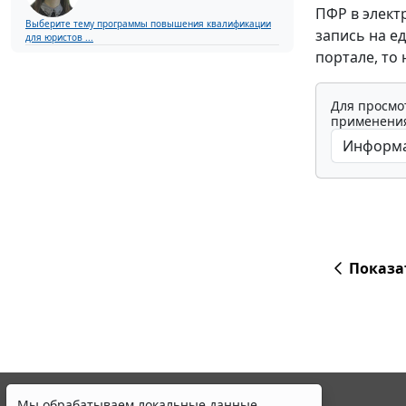
ПФР в элект
Выберите тему программы повышения квалификации
запись на е
для юристов ...
портале, то
Для просмо
применения
Показа
Мы обрабатываем локальные данные