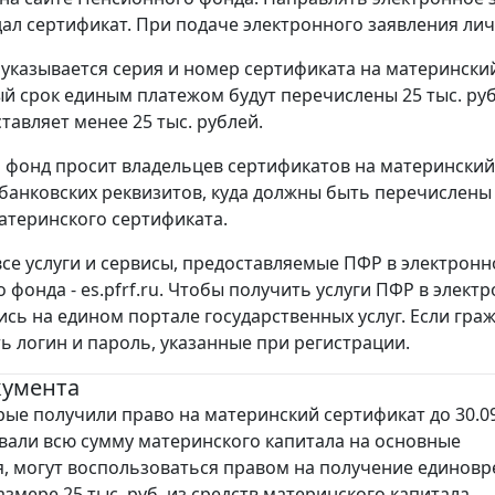
ал сертификат. При подаче электронного заявления лич
 указывается серия и номер сертификата на материнский
й срок единым платежом будут перечислены 25 тыс. ру
тавляет менее 25 тыс. рублей.
фонд просит владельцев сертификатов на материнский
банковских реквизитов, куда должны быть перечислены
атеринского сертификата.
се услуги и сервисы, предоставляемые ПФР в электронн
 фонда - es.pfrf.ru. Чтобы получить услуги ПФР в эле
ись на едином портале государственных услуг. Если гр
ь логин и пароль, указанные при регистрации.
кумента
рые получили право на материнский сертификат до 30.09
вали всю сумму материнского капитала на основные
, могут воспользоваться правом на получение единов
змере 25 тыс. руб. из средств материнского капитала.