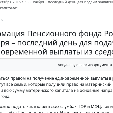
октября 2016 г. "30 ноября – последний день для подачи заявл
 капитала"
16
мация Пенсионного фонда Росси
ря – последний день для под
овременной выплаты из средс
Актуальную версию документа
ться правом на получение единовременной выплаты в р
гут все семьи, которые получили право на материнский с
и всю сумму материнского капитала на основные напра
года.
ожно подать как в клиентских службах ПФР и МФЦ, так 
на сайте Пенсионного фонда. Направлять электронное 