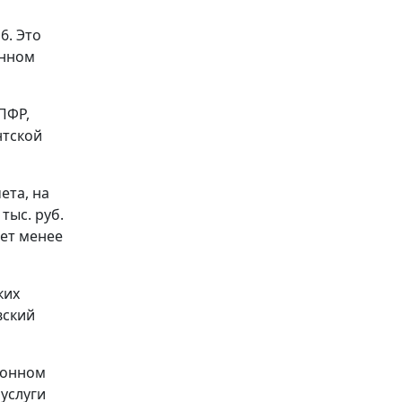
6. Это
онном
ПФР,
нтской
ета, на
тыс. руб.
яет менее
ких
вский
ронном
 услуги