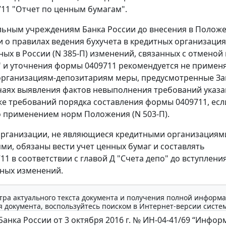
11 "Отчет по ценным бумагам".
ьным учреждениям Банка России до внесения в Полож
и о правилах ведения бухучета в кредитных организация
ых в России (N 385-П) изменений, связанных с отменой 
" и уточнения формы 0409711 рекомендуется не применя
организациям-депозитариям меры, предусмотренные За
учаях выявления фактов невыполнения требований указ
кже требований порядка составления формы 0409711, есл
 применением норм Положения (N 503-П).
рганизации, не являющиеся кредитными организациям
ми, обязаны вести учет ценных бумаг и составлять
1 в соответствии с главой Д "Счета депо" до вступления
ных изменений.
тра актуального текста документа и получения полной информа
 документа, воспользуйтесь поиском в Интернет-версии систе