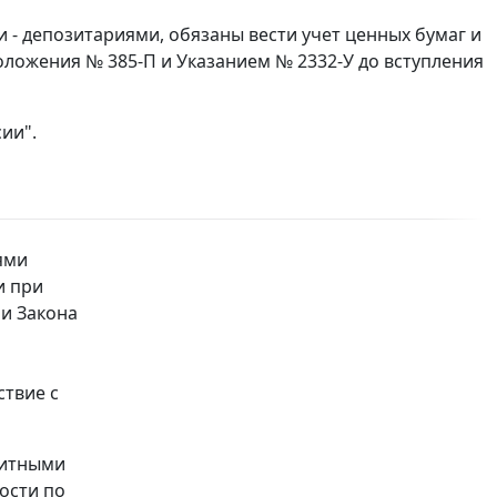
- депозитариями, обязаны вести учет ценных бумаг и
Положения № 385-П и Указанием № 2332-У до вступления
ии".
ями
и при
и Закона
ствие с
дитными
ости по