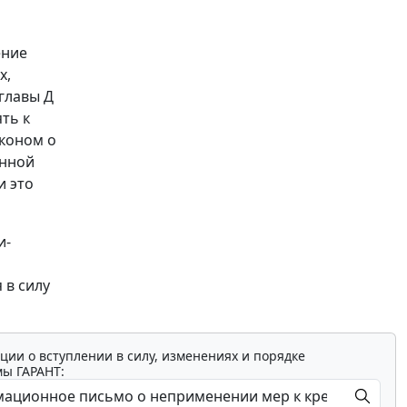
ение
х,
главы Д
ть к
коном о
анной
и это
и-
 в силу
ции о вступлении в силу, изменениях и порядке
мы ГАРАНТ: