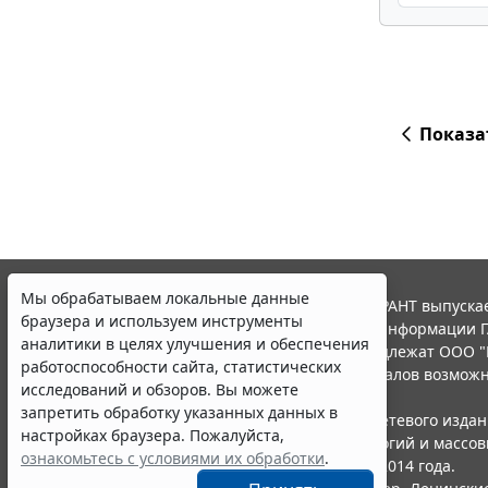
Показа
Мы обрабатываем локальные данные
© ООО "НПП "ГАРАНТ-СЕРВИС", 2026. Система ГАРАНТ выпускае
браузера и используем инструменты
участниками Российской ассоциации правовой информации Г
аналитики в целях улучшения и обеспечения
Все права на материалы сайта ГАРАНТ.РУ принадлежат ООО "
работоспособности сайта, статистических
Полное или частичное воспроизведение материалов возможн
исследований и обзоров. Вы можете
Правила использования портала.
запретить обработку указанных данных в
Портал ГАРАНТ.РУ зарегистрирован в качестве сетевого изда
настройках браузера. Пожалуйста,
надзору в сфере связи,информационных технологий и массо
ознакомьтесь с условиями их обработки
.
(Роскомнадзором), Эл № ФС77-58365 от 18 июня 2014 года.