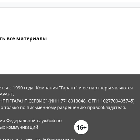
ть все материалы
тся с 1990 года. Компания "Гарант" и ее партнеры являются
АРАНТ.
НПП "ГАРАНТ-СЕРВИС" (ИНН 7718013048, ОГРН 1027700495745).
о только по письменному разрешению правообладателя.
ния Федеральной службой по
16+
вых коммуникаций