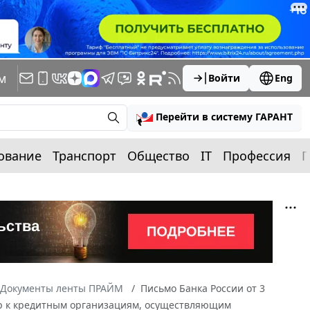
м
Войти
Eng
Перейти в систему ГАРАНТ
ование
Транспорт
Общество
IT
Профессия
П
Документы ленты ПРАЙМ
Письмо Банка России от 3
ер к кредитным организациям, осуществляющим