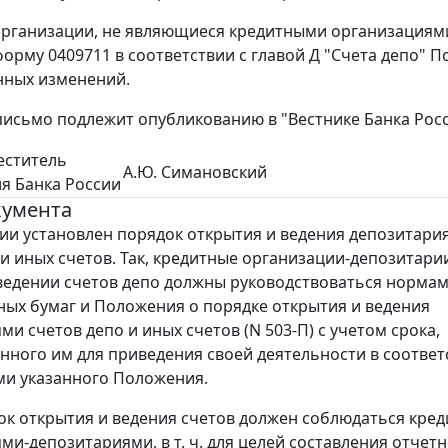
рганизации, не являющиеся кредитными организациями 
форму 0409711 в соответствии с главой Д "Счета депо" 
анных изменений.
исьмо подлежит опубликованию в "Вестнике Банка Росс
еститель
А.Ю. Симановский
я Банка России
кумента
ии установлен порядок открытия и ведения депозитари
 и иных счетов. Так, кредитные организации-депозитари
ведении счетов депо должны руководствоваться нормам
ных бумаг и Положения о порядке открытия и ведения
и счетов депо и иных счетов (N 503-П) с учетом срока,
нного им для приведения своей деятельности в соответ
и указанного Положения.
ок открытия и ведения счетов должен соблюдаться кре
ми-депозитариями, в т. ч. для целей составления отчетн