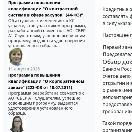
Программа повышения
Кредитные о
квалификации "О контрактной
системе в сфере закупок" (44-ФЗ)"
составлять 
Об актуальных изменениях в КС
в силу указ
узнаете, став участником программы,
разработанной совместно с АО ''СБЕР
Настоящее п
А". Слушателям, успешно освоившим
программу, выдаются удостоверения
установленного образца.
Первый зам
Председател
Обзор до
Банком Росс
11 августа 2026
Программа повышения
счетов депо
квалификации "О корпоративном
открытии и 
заказе" (223-ФЗ от 18.07.2011)
о рынке цен
Программа разработана совместно с
депозитариям
АО ''СБЕР А". Слушателям, успешно
освоившим программу, выдаются
предоставле
удостоверения установленного
требованиям
образца.
Такой поряд
организация