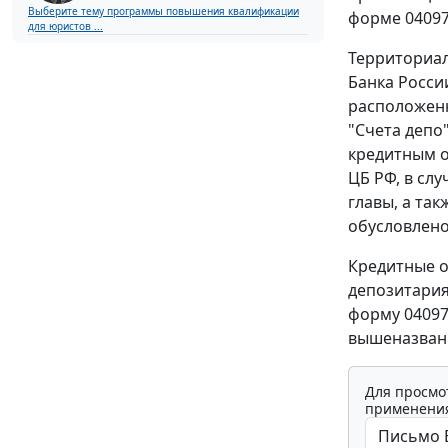
Выберите тему программы повышения квалификации
форме 04097
для юристов ...
Территориал
Банка Росси
расположенн
"Счета депо
кредитным 
ЦБ РФ, в сл
главы, а та
обусловлено
Кредитные о
депозитария
форму 040971
вышеназван
Для просмо
применения