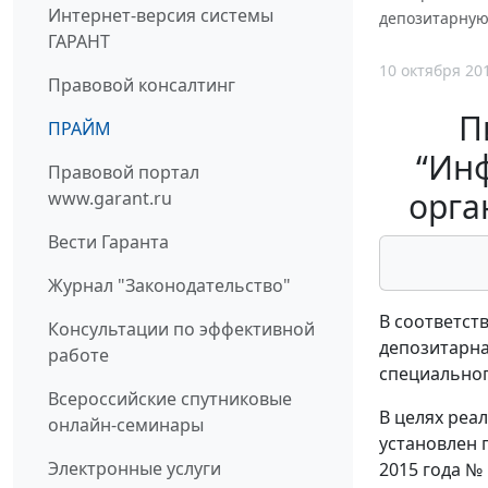
Интернет-версия системы
депозитарную
ГАРАНТ
10 октября 20
Правовой консалтинг
П
ПРАЙМ
“Ин
Правовой портал
орга
www.garant.ru
Вести Гаранта
Журнал "Законодательство"
В соответст
Консультации по эффективной
депозитарна
работе
специальног
Всероссийские спутниковые
В целях реа
онлайн-семинары
установлен 
Электронные услуги
2015 года №