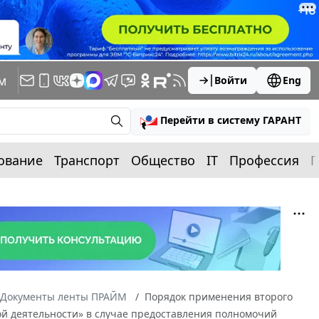
м
Войти
Eng
Перейти в систему ГАРАНТ
ование
Транспорт
Общество
IT
Профессия
П
Документы ленты ПРАЙМ
Порядок применения второго
кой деятельности» в случае предоставления полномочий