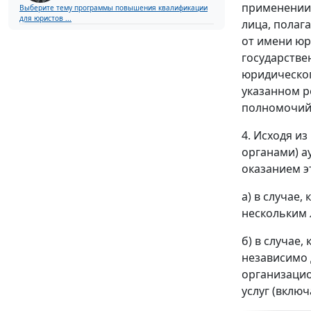
применении 
Выберите тему программы повышения квалификации
для юристов ...
лица, полаг
от имени юр
государстве
юридическог
указанном р
полномочий 
4. Исходя и
органами) а
оказанием э
а) в случае
нескольким 
б) в случае
независимо 
организацио
услуг (вклю