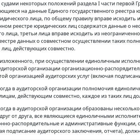
судами некоторых положений раздела I части первой Г
ающиеся на данные Единого государственного реестра 
идического лица, по общему правилу вправе исходить 
нном реестре юридических лиц содержатся данные о не
о лица, третьи лица вправе исходить из неограниченно
еестре данных о совместном осуществлении таких полн
лиц, действующих совместно.
з изложенного, при осуществлении единоличным испо
удиторской организации организационно-распорядител
той организацией аудиторских услуг (включая подписани
, когда в аудиторской организации полномочия единоли
лицам, действующим совместно, каждое из таких лиц д
, когда в аудиторской организации образованы несколь
друг от друга, все являющиеся единоличными исполни
нно-распорядительные и административные функции, с
чая подписание аудиторского заключения, отчета), долж