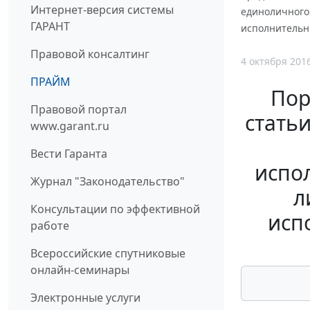
Интернет-версия системы
единоличного
ГАРАНТ
исполнительны
Правовой консалтинг
4 октября 201
ПРАЙМ
Пор
Правовой портал
стать
www.garant.ru
Вести Гаранта
испо
Журнал "Законодательство"
л
Консультации по эффективной
исп
работе
Всероссийские спутниковые
онлайн-семинары
Электронные услуги