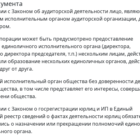
кумента
вии с Законом об аудиторской деятельности лицо, явля
м исполнительным органом аудиторской организации,
ром.
порации может быть предусмотрено предоставление
единоличного исполнительного органа (директора,
о директора председателя, т.п.) нескольким лицам, де
или образование нескольких единоличных органов, дей
руг от друга.
 исполнительный орган общества без доверенности де
щества, в том числе представляет его интересы, соверш
мени общества.
вии с Законом о госрегистрации юрлиц и ИП в Единый
 реестр сведений о фактах деятельности юрлиц обязат
пись о назначении или прекращении полномочий един
ного органа.