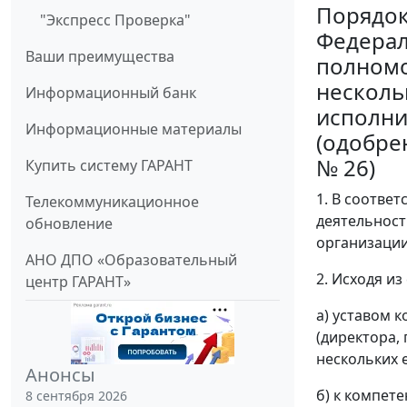
Порядок
"Экспресс Проверка"
Федерал
Ваши преимущества
полномо
несколь
Информационный банк
исполни
Информационные материалы
(одобре
№ 26)
Купить систему ГАРАНТ
1. В соотве
Телекоммуникационное
деятельност
обновление
организации
АНО ДПО «Образовательный
2. Исходя из
центр ГАРАНТ»
а) уставом 
(директора,
нескольких 
Анонсы
б) к компет
8 сентября 2026