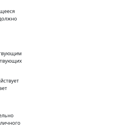
ющееся
 должно
йствующим
ствующих
йствует
ает
ельно
оличного