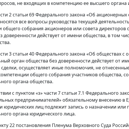
росов, не входящих в компетенцию ее высшего органа 
асти 2 статьи 69 Федерального закона «Об акционерных
носятся все вопросы руководства текущей деятельност
 общего собрания акционеров или совета директоров 
з доверенности действует от имени общества, в том чис
ства.
асти 3 статьи 40 Федерального закона «Об обществах 
ный орган общества без доверенности действует от име
 сделки, осуществляет иные полномочия, не отнесенн
компетенции общего собрания участников общества, со
ного органа общества.
тствии с пунктом «з» части 7 статьи 7.1 Федерального з
льных предпринимателей» обязательному внесению в Е
и юридических лиц подлежит запись о назначении ил
ного органа юридического лица.
нкту 22 постановления Пленума Верховного Суда Российс