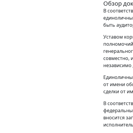
Обзор до
В соответст
единоличны
быть аудито
Уставом кор
полномочий 
генеральног
совместно, 
независимо д
Единоличный
от имени об
сделки от и
В соответст
федеральный
вносится за
исполнитель