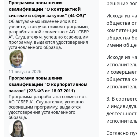
Программа повышения
решение воп
квалификации "О контрактной
Исходя из ч
системе в сфере закупок" (44-ФЗ)"
Об актуальных изменениях в КС
общества от
узнаете, став участником программы,
компетенции
разработанной совместно с АО ''СБЕР
А". Слушателям, успешно освоившим
общества бе
программу, выдаются удостоверения
имени обще
установленного образца.
Исходя из ч
исполнитель
и совершает
11 августа 2026
Программа повышения
общества к 
квалификации "О корпоративном
исполнитель
заказе" (223-ФЗ от 18.07.2011)
Программа разработана совместно с
3. В соотве
АО ''СБЕР А". Слушателям, успешно
и индивидуа
освоившим программу, выдаются
удостоверения установленного
деятельност
образца.
исполнитель
Согласно пу