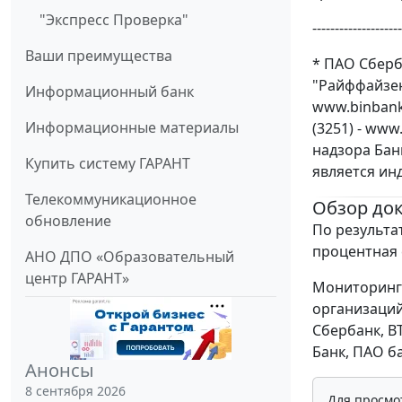
"Экспресс Проверка"
--------------------
Ваши преимущества
* ПАО Сберба
"Райффайзенб
Информационный банк
www.binbank.
Информационные материалы
(3251) - ww
надзора Бан
Купить систему ГАРАНТ
является ин
Телекоммуникационное
Обзор до
обновление
По результат
процентная 
АНО ДПО «Образовательный
центр ГАРАНТ»
Мониторинг 
организаций
Сбербанк, В
Банк, ПАО б
Анонсы
8 сентября 2026
Для просмо