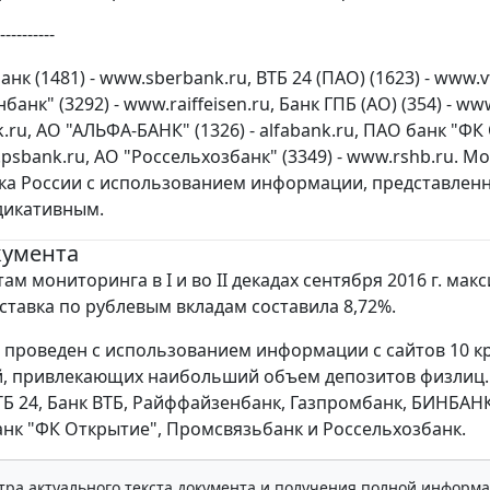
----------
нк (1481) - www.sberbank.ru, ВТБ 24 (ПАО) (1623) - www.v
анк" (3292) - www.raiffeisen.ru, Банк ГПБ (АО) (354) - 
ru, АО "АЛЬФА-БАНК" (1326) - alfabank.ru, ПАО банк "ФК
w.psbank.ru, АО "Россельхозбанк" (3349) - www.rshb.ru
ка России с использованием информации, представленн
дикативным.
кумента
ам мониторинга в I и во II декадах сентября 2016 г. ма
ставка по рублевым вкладам составила 8,72%.
проведен с использованием информации с сайтов 10 к
, привлекающих наибольший объем депозитов физлиц. 
ТБ 24, Банк ВТБ, Райффайзенбанк, Газпромбанк, БИНБАНК
анк "ФК Открытие", Промсвязьбанк и Россельхозбанк.
тра актуального текста документа и получения полной информа