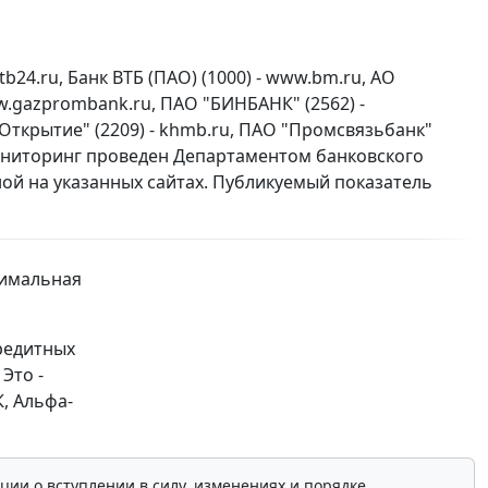
tb24.ru, Банк ВТБ (ПАО) (1000) - www.bm.ru, АО
www.gazprombank.ru, ПАО "БИНБАНК" (2562) -
 Открытие" (2209) - khmb.ru, ПАО "Промсвязьбанк"
. Мониторинг проведен Департаментом банковского
ой на указанных сайтах. Публикуемый показатель
ксимальная
редитных
Это -
, Альфа-
ции о вступлении в силу, изменениях и порядке