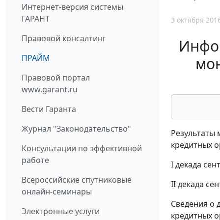
Интернет-версия системы
ГАРАНТ
3 октября 201
Правовой консалтинг
Инфор
ПРАЙМ
мо
Правовой портал
www.garant.ru
Вести Гаранта
Журнал "Законодательство"
Результаты 
кредитных 
Консультации по эффективной
работе
I декада сент
Всероссийские спутниковые
II декада сен
онлайн-семинары
Сведения о 
Электронные услуги
кредитных о