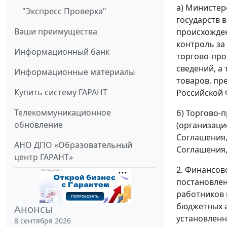
а) Министер
"Экспресс Проверка"
государств 
Ваши преимущества
происхожден
контроль з
Информационный банк
торгово-про
сведений, а
Информационные материалы
товаров, пр
Купить систему ГАРАНТ
Российской 
Телекоммуникационное
б) Торгово
обновление
(организаци
Соглашения,
АНО ДПО «Образовательный
Соглашения,
центр ГАРАНТ»
2. Финансов
постановлен
работников 
бюджетных а
Анонсы
установленн
8 сентября 2026