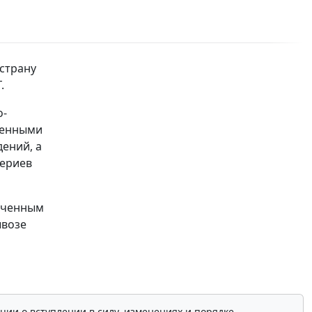
страну
.
о-
ленными
ений, а
териев
оченным
ывозе
ции о вступлении в силу, изменениях и порядке