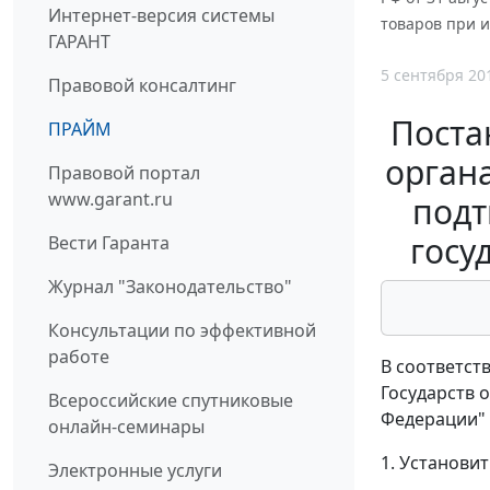
Интернет-версия системы
товаров при и
ГАРАНТ
5 сентября 20
Правовой консалтинг
Поста
ПРАЙМ
орган
Правовой портал
www.garant.ru
подт
госу
Вести Гаранта
Журнал "Законодательство"
Консультации по эффективной
работе
В соответст
Государств 
Всероссийские спутниковые
Федерации" 
онлайн-семинары
1. Установит
Электронные услуги