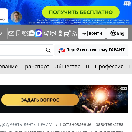
м
Войти
Eng
Перейти в систему ГАРАНТ
ование
Транспорт
Общество
IT
Профессия
П
Документы ленты ПРАЙМ
Постановление Правительства
ерации, уполномоченных подтверждать страну происхождения