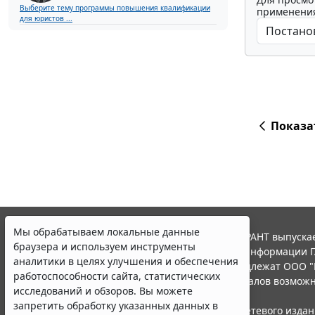
Выберите тему программы повышения квалификации
применения
для юристов ...
Показа
Мы обрабатываем локальные данные
© ООО "НПП "ГАРАНТ-СЕРВИС", 2026. Система ГАРАНТ выпускае
браузера и используем инструменты
участниками Российской ассоциации правовой информации Г
аналитики в целях улучшения и обеспечения
Все права на материалы сайта ГАРАНТ.РУ принадлежат ООО "
работоспособности сайта, статистических
Полное или частичное воспроизведение материалов возможн
исследований и обзоров. Вы можете
Правила использования портала.
запретить обработку указанных данных в
Портал ГАРАНТ.РУ зарегистрирован в качестве сетевого изда