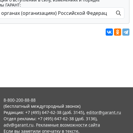
мы ГАРАНТ:
8-800-200-88-88
(бесплатный междугородный звонок)
Редакция: +7 (495) 647-62-38 (доб. 3145),
editor@garant.ru
Отдел рекламы: +7 (495) 647-62-38 (доб. 3136),
adv@garant.ru
.
Рекламные возможности сайта
Если вы заметили опечатку в тексте,