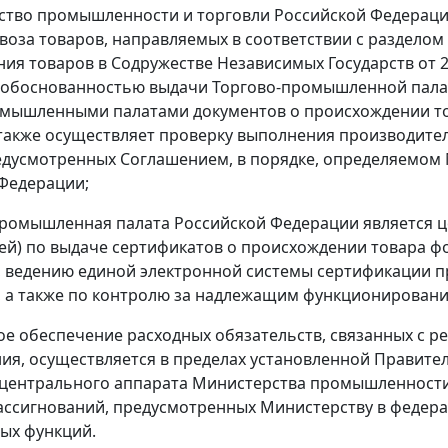
ство промышленности и торговли Российской Федераци
ввоза товаров, направляемых в соответствии с раздело
ия товаров в Содружестве Независимых Государств от 20 
а обоснованностью выдачи Торгово-промышленной пала
мышленными палатами документов о происхождении то
 также осуществляет проверку выполнения производит
едусмотренных Соглашением, в порядке, определяемо
Федерации;
-промышленная палата Российской Федерации является
ей) по выдаче сертификатов о происхождении товара фор
 ведению единой электронной системы сертификации пр
 а также по контролю за надлежащим функционировани
ое обеспечение расходных обязательств, связанных с ре
ия, осуществляется в пределах установленной Правит
центрального аппарата Министерства промышленности 
ссигнований, предусмотренных Министерству в федера
ых функций.