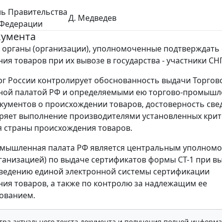
ль Правительства
Д. Медведев
 Федерации
кумента
органы (организации), уполномоченные подтверждать 
ия товаров при их вывозе в государства - участники СНГ
 России контролирует обоснованность выдачи Торгов
ой палатой РФ и определяемыми ею торгово-промыш
кументов о происхождении товаров, достоверность свед
ряет выполнение производителями установленных кри
 страны происхождения товаров.
омышленная палата РФ является центральным уполном
ганизацией) по выдаче сертификатов формы СТ-1 при в
 ведению единой электронной системы сертификации
ия товаров, а также по контролю за надлежащим ее
ованием.
тра актуального текста документа и получения полной информа