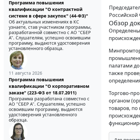
Программа повышения
Председате
квалификации "О контрактной
Российской
системе в сфере закупок" (44-ФЗ)"
Об актуальных изменениях в КС
Обзор до
узнаете, став участником программы,
Определены 
разработанной совместно с АО ''СБЕР
А". Слушателям, успешно освоившим
происхожден
программу, выдаются удостоверения
установленного образца.
Минпромторг
промышленн
палатами до
также прове
11 августа 2026
Программа повышения
определения
квалификации "О корпоративном
заказе" (223-ФЗ от 18.07.2011)
Торгово-пр
Программа разработана совместно с
органом (ор
АО ''СБЕР А". Слушателям, успешно
товаров, по
освоившим программу, выдаются
удостоверения установленного
происхожден
образца.
функционир
Для просмо