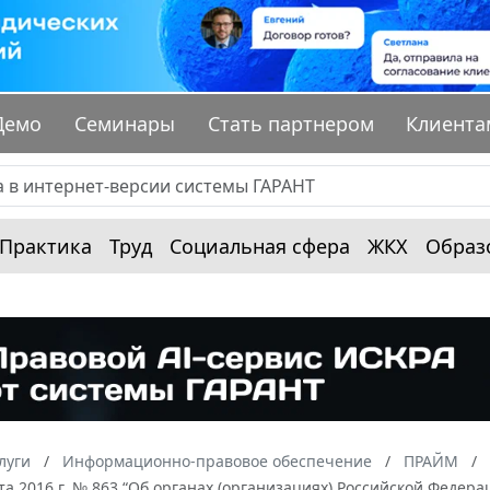
Демо
Семинары
Стать партнером
Клиента
Практика
Труд
Социальная сфера
ЖКХ
Образ
луги
Информационно-правовое обеспечение
ПРАЙМ
ста 2016 г. № 863 “Об органах (организациях) Российской Фед