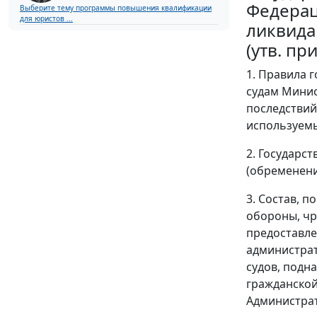
Федерац
Выберите тему программы повышения квалификации
для юристов ...
ликвида
(утв. пр
1. Правила 
судам Минис
последствий
используемых
2. Государс
(обременени
3. Состав, 
обороны, чр
предоставле
администрат
судов, подн
гражданской
Администрат