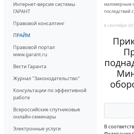
Интернет-версия системы
маломерным с
ГАРАНТ
последствий 
Правовой консалтинг
6 сентября 20
ПРАЙМ
Прик
Правовой портал
Пр
www.garant.ru
подна
Вести Гаранта
Мин
Журнал "Законодательство"
обор
Консультации по эффективной
работе
Всероссийские спутниковые
онлайн-семинары
В соответст
Электронные услуги
Федерации п