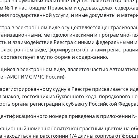
стра на бумажных носителях осуществляется в органах ре
 № 1 к настоящим Правилам и судовых делах, содержащ
ния государственной услуги, и иные документы и матери
стра в электронном виде осуществляется централизован
ганизационными, методологическими и программно-т
ть и взаимодействие Реестра с иными федеральными и
 электронном виде, формируется органами регистрации
и соответствует ему по форме и содержанию.
ущийся в электронном виде, является частью Автомат
ее - АИС ГИМС МЧС России).
зарегистрированному судну в Реестре присваивается и
 знаков, состоящих из буквенного кода, порядкового 
сть органа регистрации к субъекту Российской Федера
дентификационного номера приведена в приложении № 
кационный номер наносится контрастным цветом на об
а находиться на расстоянии 1/4 длины корпуса от форш