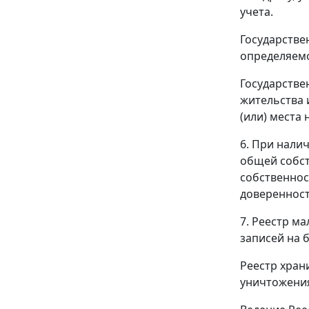
учета.
Государстве
определяемо
Государстве
жительства 
(или) места
6. При нали
общей собст
собственност
доверенност
7. Реестр м
записей на 
Реестр хран
уничтожени