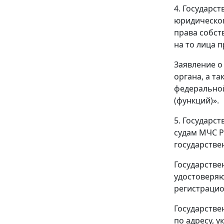
4. Государс
юридическог
права собст
на то лица 
Заявление о
органа, а т
федеральной
(функций)».
5. Государс
судам МЧС Р
государстве
Государстве
удостоверяю
регистрацио
Государстве
по адресу, 