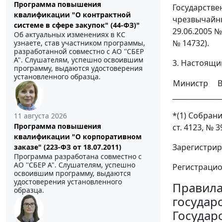
Программа повышения
Государстве
квалификации "О контрактной
чрезвычайны
системе в сфере закупок" (44-ФЗ)"
29.06.2005 
Об актуальных изменениях в КС
№ 14732).
узнаете, став участником программы,
разработанной совместно с АО ''СБЕР
А". Слушателям, успешно освоившим
3. Настоящий
программу, выдаются удостоверения
установленного образца.
Министр
В
______________
*(1) Собрание
11 августа 2026
Программа повышения
ст. 4123, № 39
квалификации "О корпоративном
Зарегистрир
заказе" (223-ФЗ от 18.07.2011)
Программа разработана совместно с
АО ''СБЕР А". Слушателям, успешно
Регистраци
освоившим программу, выдаются
удостоверения установленного
Правил
образца.
государ
Государ