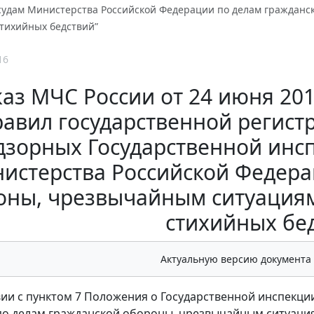
удам Министерства Российской Федерации по делам гражданс
стихийных бедствий”
16
аз МЧС России от 24 июня 201
авил государственной регист
дзорных Государственной инс
истерства Российской Федера
оны, чрезвычайным ситуациям
стихийных бе
Актуальную версию документа
вии с пунктом 7 Положения о Государственной инспекц
о делам гражданской обороны, чрезвычайным ситуация