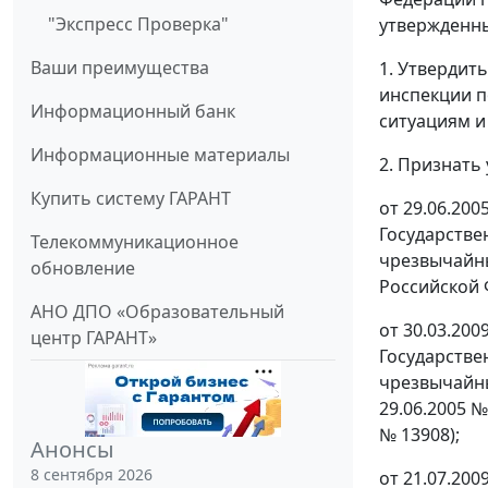
"Экспресс Проверка"
утвержденны
Ваши преимущества
1. Утвердит
инспекции п
Информационный банк
ситуациям и
Информационные материалы
2. Признать
Купить систему ГАРАНТ
от 29.06.20
Государстве
Телекоммуникационное
чрезвычайны
обновление
Российской 
АНО ДПО «Образовательный
от 30.03.20
центр ГАРАНТ»
Государстве
чрезвычайны
29.06.2005 
№ 13908);
Анонсы
8 сентября 2026
от 21.07.20