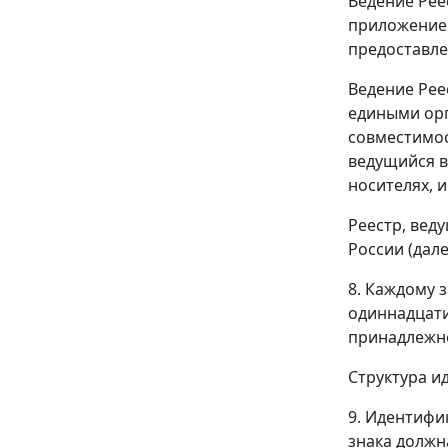
Ведение Рее
приложением
предоставле
Ведение Рее
едиными ор
совместимос
ведущийся в
носителях, 
Реестр, вед
России (дал
8. Каждому 
одиннадцати
принадлежно
Структура и
9. Идентифи
знака должн