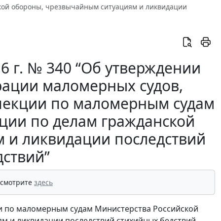
кой обороны, чрезвычайным ситуациям и ликвидации
6 г. № 340 “Об утверждении
рации маломерных судов,
пекции по маломерным судам
ции по делам гражданской
 и ликвидации последствий
дствий”
 смотрите
здесь
ии по маломерным судам Министерства Российской
м и ликвидации последствий стихийных бедствий,