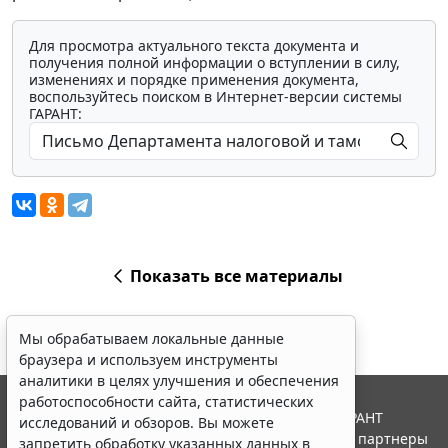
Для просмотра актуального текста документа и
получения полной информации о вступлении в силу,
изменениях и порядке применения документа,
воспользуйтесь поиском в Интернет-версии системы
ГАРАНТ:
Показать все материалы
Мы обрабатываем локальные данные
браузера и используем инструменты
аналитики в целях улучшения и обеспечения
работоспособности сайта, статистических
© ООО "НПП "ГАРАНТ-СЕРВИС", 2026. Система ГАРАНТ
исследований и обзоров. Вы можете
выпускается с 1990 года. Компания "Гарант" и ее партнеры
запретить обработку указанных данных в