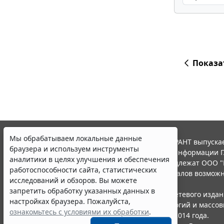
Показа
Мы обрабатываем локальные данные
© ООО "НПП "ГАРАНТ-СЕРВИС", 2026. Система ГАРАНТ выпускае
браузера и используем инструменты
участниками Российской ассоциации правовой информации Г
аналитики в целях улучшения и обеспечения
Все права на материалы сайта ГАРАНТ.РУ принадлежат ООО "
работоспособности сайта, статистических
Полное или частичное воспроизведение материалов возможн
исследований и обзоров. Вы можете
Правила использования портала.
запретить обработку указанных данных в
Портал ГАРАНТ.РУ зарегистрирован в качестве сетевого изда
настройках браузера. Пожалуйста,
надзору в сфере связи,информационных технологий и массо
ознакомьтесь с условиями их обработки
.
(Роскомнадзором), Эл № ФС77-58365 от 18 июня 2014 года.