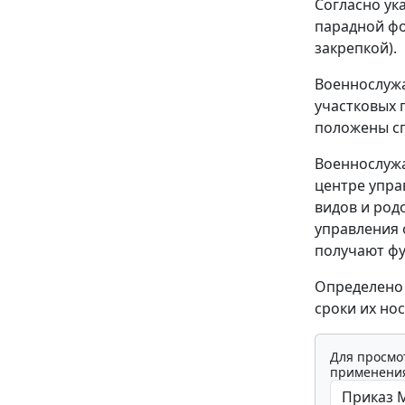
Согласно ук
парадной фор
закрепкой).
Военнослуж
участковых 
положены с
Военнослужа
центре упра
видов и род
управления 
получают фу
Определено 
сроки их нос
Для просмо
применения