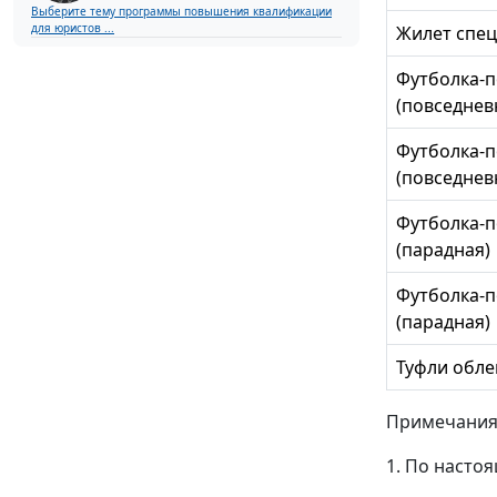
Выберите тему программы повышения квалификации
для юристов ...
Жилет спе
Футболка-п
(повседнев
Футболка-п
(повседнев
Футболка-п
(парадная)
Футболка-п
(парадная)
Туфли обл
Примечания
1. По насто