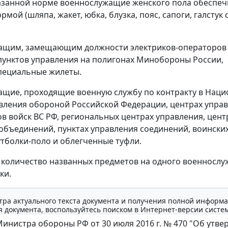
азанной норме военнослужащие женского пола обеспе
мой (шляпа, жакет, юбка, блузка, пояс, сапоги, галстук 
ащим, замещающим должности электриков-операторов
пунктов управления на полигонах Минобороны России,
пециальные жилеты.
щие, проходящие военную службу по контракту в Нац
вления обороной Российской Федерации, центрах упра
ов войск ВС РФ, региональных центрах управления, цент
объединений, пунктах управления соединений, воинских
тболки-поло и облегченные туфли.
количество названных предметов на одного военнослу
ки.
тра актуального текста документа и получения полной информа
 документа, воспользуйтесь поиском в Интернет-версии систе