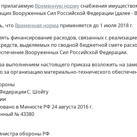
ь прилагаемую
Временную норму
снабжения имуществом
щих Вооруженных Сил Российской Федерации (далее - 
ь, что
Временная норма
применяется до 1 июля 2018 г.
лять финансирование расходов, связанных с реализацией
редств, выделяемых по сводной бюджетной смете расх
спечение Вооруженных Сил Российской Федерации.
 за выполнением настоящего приказа возложить на за
 за организацию материально-технического обеспечени
ороны
 Федерации
С. Шойгу
мии
овано в Минюсте РФ 24 августа 2016 г.
онный № 43380
е
нистра обороны РФ