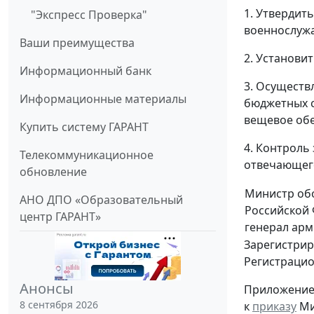
1. Утвердит
"Экспресс Проверка"
военнослужа
Ваши преимущества
2. Установит
Информационный банк
3. Осуществ
Информационные материалы
бюджетных с
вещевое обе
Купить систему ГАРАНТ
4. Контроль
Телекоммуникационное
отвечающего
обновление
Министр об
АНО ДПО «Образовательный
Российской
центр ГАРАНТ»
генерал ар
Зарегистрир
Регистраци
Анонсы
Приложени
8 сентября 2026
к
приказу
Ми