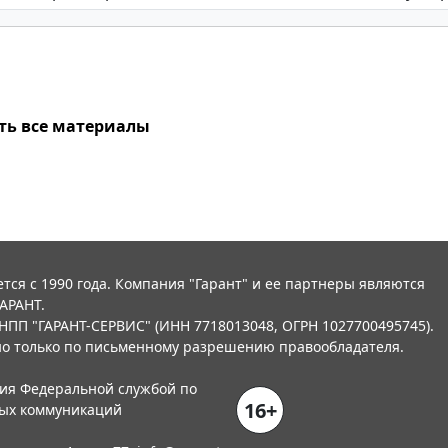
ть все материалы
тся с 1990 года. Компания "Гарант" и ее партнеры являются
АРАНТ.
НПП "ГАРАНТ-СЕРВИС" (ИНН 7718013048, ОГРН 1027700495745).
о только по письменному разрешению правообладателя.
ния Федеральной службой по
16+
вых коммуникаций