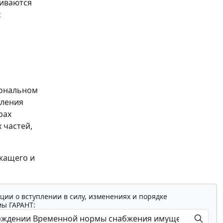
чиваются
с
иональном
вления
рах
 частей,
жащего и
ции о вступлении в силу, изменениях и порядке
мы ГАРАНТ: