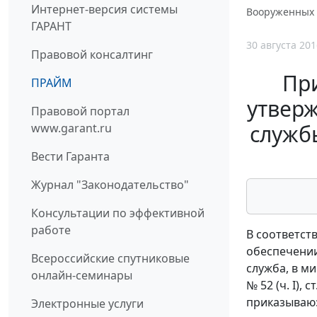
Интернет-версия системы
Вооруженных С
ГАРАНТ
30 августа 201
Правовой консалтинг
При
ПРАЙМ
утвер
Правовой портал
служб
www.garant.ru
Вести Гаранта
Журнал "Законодательство"
Консультации по эффективной
работе
В соответст
обеспечении
Всероссийские спутниковые
служба, в ми
онлайн-семинары
№ 52 (ч. I), с
приказываю
Электронные услуги