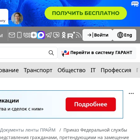
м
Войти
Eng
Перейти в систему ГАРАНТ
ование
Транспорт
Общество
IT
Профессия
П
Документы ленты ПРАЙМ
Приказ Федеральной службы
а представления гражданами, претендующими на замещение