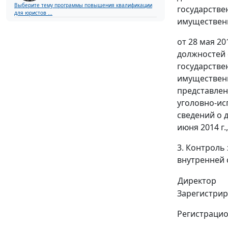
Выберите тему программы повышения квалификации
государстве
для юристов ...
имущественн
от 28 мая 2
должностей 
государстве
имущественн
представлен
уголовно-ис
сведений о 
июня 2014 г.
3. Контроль
внутренней 
Директор
Зарегистрир
Регистраци