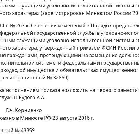
нными служащими уголовно-исполнительной системы све
ого характера» (зарегистрирован Минюстом России 20 я
014 г. № 267 «О внесении изменений в Порядок предст
федеральной государственной службы в уголовно-испо
нными служащими уголовно-исполнительной системы све
ого характера, утвержденный приказом ФСИН России от
ия гражданами, претендующими на замещение должнос
полнительной системе, и федеральными государствен
доходах, об имуществе и обязательствах имущественно
, регистрационный № 32860).
 за исполнением приказа возложить на первого замест
службы Рудого А.А.
Г.А. Корниенко
овано в Минюсте РФ 23 августа 2016 г.
онный № 43359