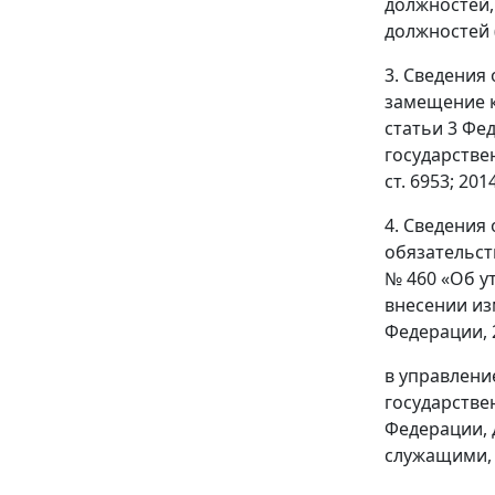
должностей,
должностей (
3. Сведения
замещение к
статьи 3 Фе
государстве
ст. 6953; 2014
4. Сведения
обязательст
№ 460 «Об у
внесении из
Федерации, 20
в управлени
государстве
Федерации, 
служащими,