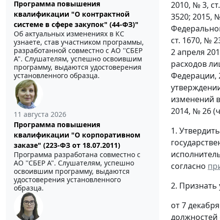
Программа повышения
2010, № 3, ст.
квалификации "О контрактной
3520; 2015, 
системе в сфере закупок" (44-ФЗ)"
Федеральног
Об актуальных изменениях в КС
ст. 1670, № 23
узнаете, став участником программы,
разработанной совместно с АО ''СБЕР
2 апреля 20
А". Слушателям, успешно освоившим
расходов ли
программу, выдаются удостоверения
Федерации, 20
установленного образца.
утверждении
изменений в
2014, № 26 (ч
11 августа 2026
Программа повышения
1. Утвердит
квалификации "О корпоративном
государстве
заказе" (223-ФЗ от 18.07.2011)
исполнитель
Программа разработана совместно с
АО ''СБЕР А". Слушателям, успешно
согласно
пр
освоившим программу, выдаются
удостоверения установленного
2. Признать
образца.
от 7 декабр
должностей 