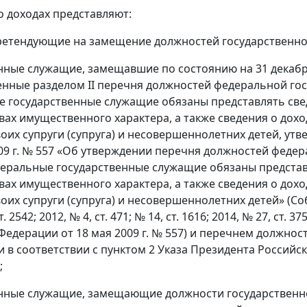
 о доходах представляют:
ретендующие на замещение должностей государственной 
нные служащие, замещавшие по состоянию на 31 декабр
нные разделом II перечня должностей федеральной го
 государственные служащие обязаны представлять свед
вах имущественного характера, а также сведения о дох
воих супруги (супруга) и несовершеннолетних детей, у
009 г. № 557 «Об утверждении перечня должностей феде
еральные государственные служащие обязаны представл
вах имущественного характера, а также сведения о дох
воих супруги (супруга) и несовершеннолетних детей» (
т. 2542; 2012, № 4, ст. 471; № 14, ст. 1616; 2014, № 27, ст. 3
Федерации от 18 мая 2009 г. № 557) и перечнем должно
 в соответствии с пунктом 2 Указа Президента Российско
;
нные служащие, замещающие должности государственн