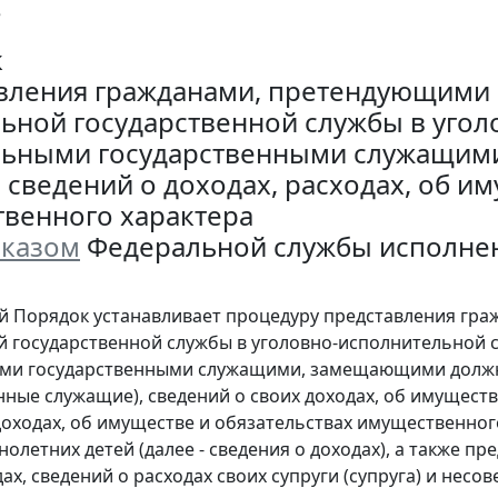
е
к
вления гражданами, претендующими
ьной государственной службы в угол
ьными государственными служащими
 сведений о доходах, расходах, об им
венного характера
казом
Федеральной службы исполнения
й Порядок устанавливает процедуру представления гр
 государственной службы в уголовно-исполнительной си
ми государственными служащими, замещающими должнос
нные служащие), сведений о своих доходах, об имущест
доходах, об имуществе и обязательствах имущественного 
олетних детей (далее - сведения о доходах), а также 
ах, сведений о расходах своих супруги (супруга) и несов