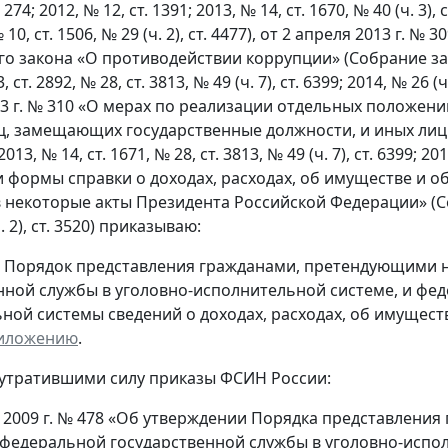
 274; 2012, № 12, ст. 1391; 2013, № 14, ст. 1670, № 40 (ч. 3), ст
№ 10, ст. 1506, № 29 (ч. 2), ст. 4477), от 2 апреля 2013 г
о закона «О противодействии коррупции» (Собрание за
, ст. 2892, № 28, ст. 3813, № 49 (ч. 7), ст. 6399; 2014, № 26 (ч.
13 г. № 310 «О мерах по реализации отдельных положен
ц, замещающих государственные должности, и иных лиц
13, № 14, ст. 1671, № 28, ст. 3813, № 49 (ч. 7), ст. 6399; 20
 формы справки о доходах, расходах, об имуществе и о
 некоторые акты Президента Российской Федерации» (С
. 2), ст. 3520) приказываю:
ь Порядок представления гражданами, претендующими
нной службы в уголовно-исполнительной системе, и ф
ной системы сведений о доходах, расходах, об имущест
иложению
.
 утратившими силу приказы ФСИН России:
я 2009 г. № 478 «Об утверждении Порядка представлен
федеральной государственной службы в уголовно-испо