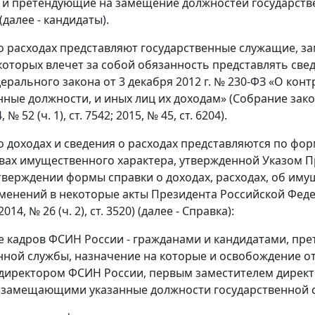
 и претендующие на замещение должностей государст
далее - кандидаты).
 о расходах представляют государственные служащие, 
оторых влечет за собой обязанность представлять свед
дерального закона от 3 декабря 2012 г. № 230-ФЗ «О ко
нные должности, и иных лиц их доходам» (Собрание закон
, № 52 (ч. 1), ст. 7542; 2015, № 45, ст. 6204).
 о доходах и сведения о расходах представляются по фор
вах имущественного характера, утвержденной Указом Пр
тверждении формы справки о доходах, расходах, об иму
менений в некоторые акты Президента Российской Феде
14, № 26 (ч. 2), ст. 3520) (далее - Справка):
е кадров ФСИН России - гражданами и кандидатами, п
нной службы, назначение на которые и освобождение о
директором ФСИН России, первым заместителем директ
 замещающими указанные должности государственной 