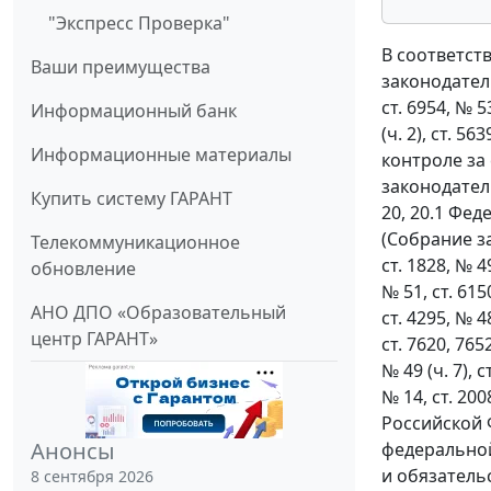
"Экспресс Проверка"
В соответст
Ваши преимущества
законодательс
ст. 6954, № 53
Информационный банк
(ч. 2), ст. 5
Информационные материалы
контроле за
законодательс
Купить систему ГАРАНТ
20, 20.1 Фе
(Собрание за
Телекоммуникационное
ст. 1828, № 49
обновление
№ 51, ст. 6150
АНО ДПО «Образовательный
ст. 4295, № 48
центр ГАРАНТ»
ст. 7620, 7652
№ 49 (ч. 7), с
№ 14, ст. 2008
Российской 
Анонсы
федеральной
и обязатель
8 сентября 2026