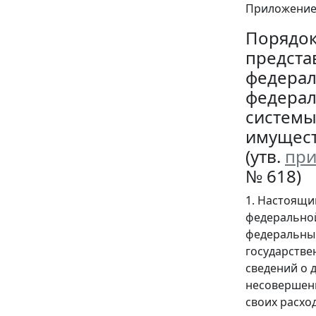
Приложени
Порядо
предста
федерал
федерал
системы
имущест
(утв.
при
№ 618)
1. Настоящи
федеральной
федеральны
государстве
сведений о 
несовершенн
своих расход