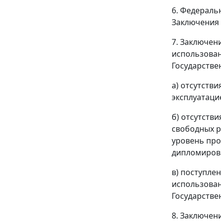
6. Федераль
Заключения 
7. Заключен
использован
Государстве
а) отсутств
эксплуатаци
б) отсутств
свободных р
уровень про
дипломирова
в) поступле
использован
Государстве
8. Заключен