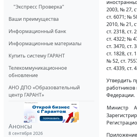
иностранных
"Экспресс Проверка"
2003, № 27, ст
ст. 6071; № 50
Ваши преимущества
2010, № 21, ст
Информационный банк
ст. 2318, ст. 
ст. 4322; № 47
Информационные материалы
ст. 3470, ст. 
ст. 1828, ст. 
Купить систему ГАРАНТ
№ 52, ст. 7557
Телекоммуникационное
ст. 4339, ст. 
обновление
Утвердить 
АНО ДПО «Образовательный
работников 
центр ГАРАНТ»
Федерации.
Министр
А
Зарегистрир
Регистраци
Анонсы
8 сентября 2026
Приложени