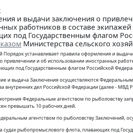
к
ния и выдачи заключения о привлеч
нных работников в составе экипажей
их под Государственным флагом Ро
казом
Министерства сельского хозяйс
й Порядок устанавливает правила оформления и выдач
о привлечении и об использовании иностранных работ
ающих под Государственным флагом Российской Федерац
ие и выдача Заключения осуществляются Федеральным 
а внутренних дел Российской Федерации (далее - МВД Р
смотрения Федеральным агентством по рыболовству запр
жен превышать 10 рабочих дней.
едеральным агентством по рыболовству Заключений, осу
на судах рыбопромыслового флота, плавающих под Госу