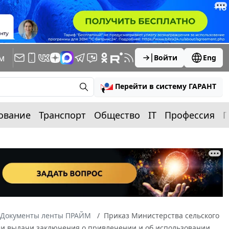
м
Войти
Eng
Перейти в систему ГАРАНТ
ование
Транспорт
Общество
IT
Профессия
П
Документы ленты ПРАЙМ
Приказ Министерства сельского
я и выдачи заключения о привлечении и об использовании