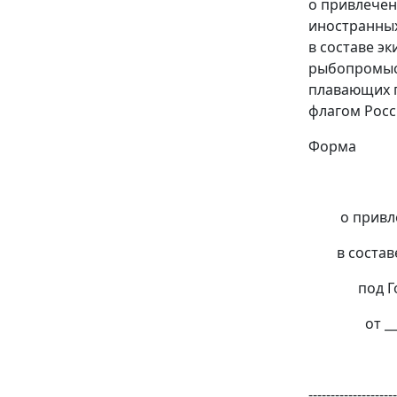
о привлечен
иностранны
в составе э
рыбопромыс
плавающих 
флагом Рос
Форма
ЗА
о привлеч
в составе 
под Госу
от _______
Росры
--------------------