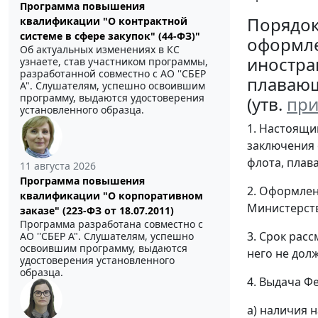
Программа повышения
Порядо
квалификации "О контрактной
системе в сфере закупок" (44-ФЗ)"
оформле
Об актуальных изменениях в КС
иностра
узнаете, став участником программы,
разработанной совместно с АО ''СБЕР
плавающ
А". Слушателям, успешно освоившим
программу, выдаются удостоверения
(утв.
при
установленного образца.
1. Настоящи
заключения 
флота, плав
11 августа 2026
Программа повышения
2. Оформлен
квалификации "О корпоративном
Министерств
заказе" (223-ФЗ от 18.07.2011)
Программа разработана совместно с
3. Срок рас
АО ''СБЕР А". Слушателям, успешно
освоившим программу, выдаются
него не дол
удостоверения установленного
образца.
4. Выдача Ф
а) наличия 