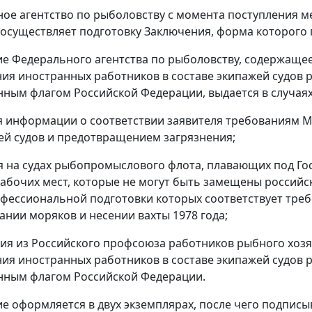
ное агентство по рыболовству с момента поступления 
осуществляет подготовку Заключения, форма которого
ие Федерального агентства по рыболовству, содержаще
ия иностранных работников в составе экипажей судов
нным флагом Российской Федерации, выдается в случаях
ия информации о соответствии заявителя требованиям 
ей судов и предотвращением загрязнения;
ия на судах рыбопромыслового флота, плавающих под Г
абочих мест, которые не могут быть замещены российск
фессиональной подготовки которых соответствует тре
нии моряков и несении вахты 1978 года;
ния из Российского профсоюза работников рыбного хоз
ия иностранных работников в составе экипажей судов
нным флагом Российской Федерации.
ие оформляется в двух экземплярах, после чего подпис