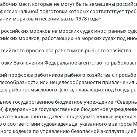
абочих мест, которые не могут быть замещены российск
фессиональной подготовки которых соответствует тре
нии моряков и несении вахты 1978 года
*
;
и российских моряков на морских судах иностранных су
сийских моряков, работающих на морских судах под ин
оссийского профсоюза работников рыбного хозяйства.
отовки Заключения Федеральное агентство по рыболовст
ский профсоюз работников рыбного хозяйства с просьбой
лесообразности или нецелесообразности привлечения 
дов рыбопромыслового флота, плавающих под Государс
льное государственное бюджетное учреждение «Северн
ли) федеральное государственное бюджетное учрежден
асательных работ» (далее - подведомственные учрежден
о соответствии судовладельца, указанного в запросе МВ
ого кодекса по управлению безопасной эксплуатацией