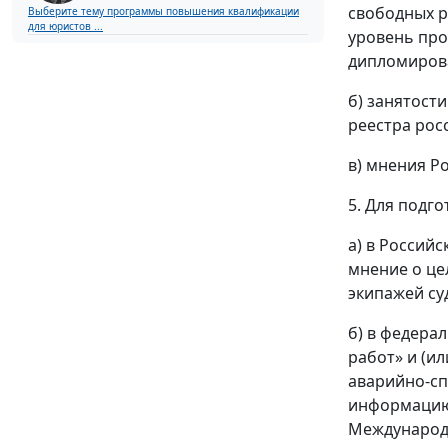
свободных р
Выберите тему программы повышения квалификации
для юристов ...
уровень про
дипломирова
б) занятост
реестра рос
в) мнения Р
5. Для подг
а) в Россий
мнение о це
экипажей су
б) в федера
работ» и (и
аварийно-сп
информацию 
Международн