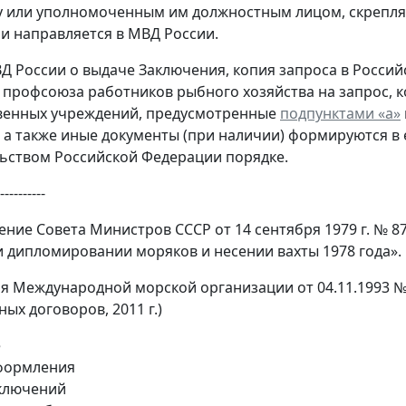
 или уполномоченным им должностным лицом, скрепляе
и направляется в МВД России.
ВД России о выдаче Заключения, копия запроса в Росси
 профсоюза работников рыбного хозяйства на запрос, к
венных учреждений, предусмотренные
подпунктами «а»
 а также иные документы (при наличии) формируются в
ьством Российской Федерации порядке.
----------
ение Совета Министров СССР от 14 сентября 1979 г. № 
и дипломировании моряков и несении вахты 1978 года».
я Международной морской организации от 04.11.1993 № 
ых договоров, 2011 г.)
е
ормления
аключений