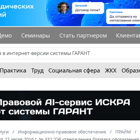
Демо
Семинары
Стать партнером
Клиента
Практика
Труд
Социальная сфера
ЖКХ
Образ
луги
Информационно-правовое обеспечение
ПРАЙМ
от 27 июля 2016 г. № 332 “Об утверждении Порядка оформлени