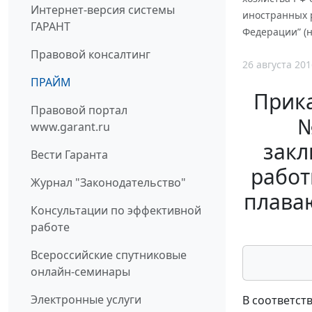
Интернет-версия системы
иностранных 
ГАРАНТ
Федерации” (н
Правовой консалтинг
26 августа 201
ПРАЙМ
Прика
Правовой портал
№
www.garant.ru
закл
Вести Гаранта
работ
Журнал "Законодательство"
плава
Консультации по эффективной
работе
Всероссийские спутниковые
онлайн-семинары
Электронные услуги
В соответст