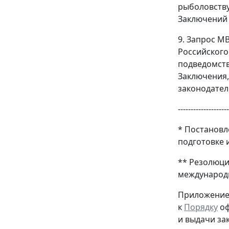
рыболовству
Заключений 
9. Запрос М
Российского
подведомст
Заключения,
законодател
--------------------
* Постановл
подготовке 
** Резолюци
международн
Приложени
к
Порядку
оф
и выдачи з