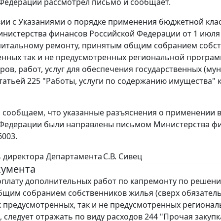
Федерации рассмотрел письмо и сообщает.
вии с Указаниями о порядке применения бюджетной кл
нистерства финансов Российской Федерации от 1 июля 2
питальному ремонту, принятым общим собранием собств
нных так и не предусмотренных региональной программ
аров, работ, услуг для обеспечения государственных (м
статьей 225 "Работы, услуги по содержанию имущества"
м сообщаем, что указанные разъяснения о применении
Федерации были направлены письмом Министерства фина
6003.
 директора Департамента
С.В. Сивец
кумента
оплату дополнительных работ по капремонту по решени
щим собранием собственников жилья (сверх обязател
ак предусмотренных, так и не предусмотренных региона
 следует отражать по виду расходов 244 "Прочая закупк