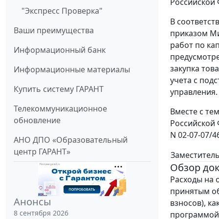
Российской 
"Экспресс Проверка"
В соответст
Ваши преимущества
приказом Ми
работ по ка
Информационный банк
предусмотре
закупка тов
Информационные материалы
учета с под
Купить систему ГАРАНТ
управления.
Телекоммуникационное
Вместе с те
обновление
Российской 
N 02-07-07/4
АНО ДПО «Образовательный
центр ГАРАНТ»
Заместитель
Обзор до
Расходы на 
принятым об
Анонсы
взносов), к
8 сентября 2026
программой,