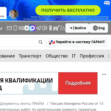
м
Войти
Eng
Перейти в систему ГАРАНТ
ование
Транспорт
Общество
IT
Профессия
П
Документы ленты ПРАЙМ
Письмо Минфина России от 15
полнительных работ по капитальному ремонту, принятым