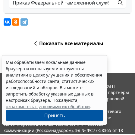
Показать все материалы
Мы обрабатываем локальные данные
браузера и используем инструменты
аналитики в целях улучшения и обеспечения
работоспособности сайта, статистических
© ООО "НПП "ГАРАНТ-СЕРВИС", 2026. Система ГАРАНТ
исследований и обзоров. Вы можете
выпускается с 1990 года. Компания "Гарант" и ее партнеры
запретить обработку указанных данных в
являются участниками Российской ассоциации правовой
настройках браузера. Пожалуйста,
информации ГАРАНТ.
ознакомьтесь с условиями их обработки
.
Портал ГАРАНТ.РУ зарегистрирован в качестве сетевого
Принять
издания Федеральной службой по надзору в сфере
связи,информационных технологий и массовых
коммуникаций (Роскомнадзором), Эл № ФС77-58365 от 18