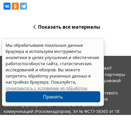
Показать все материалы
Мы обрабатываем локальные данные
браузера и используем инструменты
аналитики в целях улучшения и обеспечения
работоспособности сайта, статистических
© ООО "НПП "ГАРАНТ-СЕРВИС", 2026. Система ГАРАНТ
исследований и обзоров. Вы можете
выпускается с 1990 года. Компания "Гарант" и ее партнеры
запретить обработку указанных данных в
являются участниками Российской ассоциации правовой
настройках браузера. Пожалуйста,
информации ГАРАНТ.
ознакомьтесь с условиями их обработки
.
Портал ГАРАНТ.РУ зарегистрирован в качестве сетевого
Принять
издания Федеральной службой по надзору в сфере
связи,информационных технологий и массовых
коммуникаций (Роскомнадзором), Эл № ФС77-58365 от 18
июня 2014 года.
16+