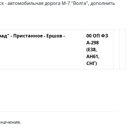
 - автомобильная дорога М-7 "Волга", дополнить
ад" - Пристанное - Ершов -
00 ОП ФЗ
А-298
(Е38,
АН61,
СНГ)
значения.