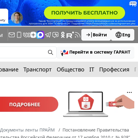
м
Войти
Eng
Перейти в систему ГАРАНТ
ование
Транспорт
Общество
IT
Профессия
П
Документы ленты ПРАЙМ
Постановление Правительства
тельства Российской Федерации от 17 ноября 2010 г. № 928”