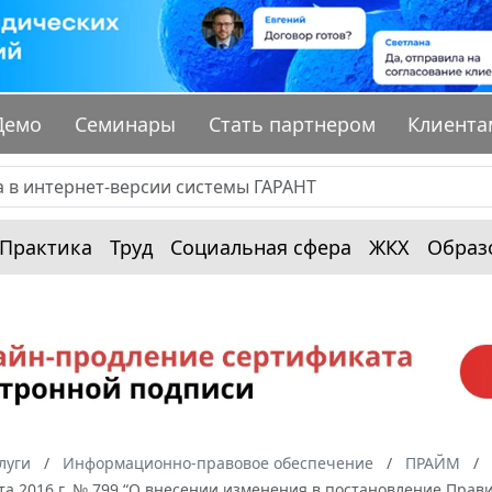
Демо
Семинары
Стать партнером
Клиента
Практика
Труд
Социальная сфера
ЖКХ
Образ
луги
Информационно-правовое обеспечение
ПРАЙМ
ста 2016 г. № 799 “О внесении изменения в постановление Прави