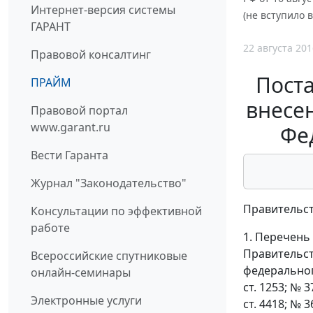
Интернет-версия системы
(не вступило в
ГАРАНТ
22 августа 201
Правовой консалтинг
Поста
ПРАЙМ
внесе
Правовой портал
www.garant.ru
Фед
Вести Гаранта
Журнал "Законодательство"
Правительст
Консультации по эффективной
работе
1. Перечень
Правительст
Всероссийские спутниковые
федерального
онлайн-семинары
ст. 1253; № 37
Электронные услуги
ст. 4418; № 3