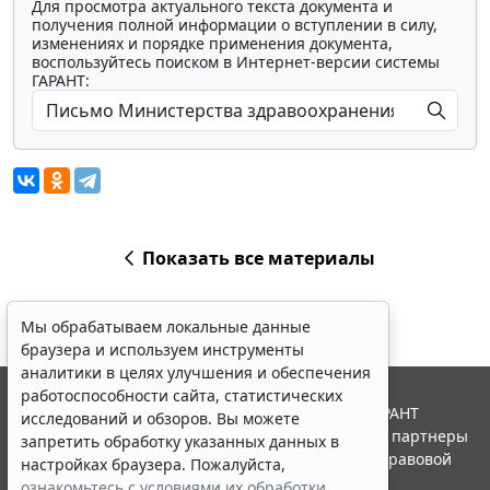
Для просмотра актуального текста документа и
получения полной информации о вступлении в силу,
изменениях и порядке применения документа,
воспользуйтесь поиском в Интернет-версии системы
ГАРАНТ:
Показать все материалы
Мы обрабатываем локальные данные
браузера и используем инструменты
аналитики в целях улучшения и обеспечения
работоспособности сайта, статистических
© ООО "НПП "ГАРАНТ-СЕРВИС", 2026. Система ГАРАНТ
исследований и обзоров. Вы можете
выпускается с 1990 года. Компания "Гарант" и ее партнеры
запретить обработку указанных данных в
являются участниками Российской ассоциации правовой
настройках браузера. Пожалуйста,
информации ГАРАНТ.
ознакомьтесь с условиями их обработки
.