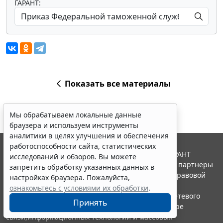
ГАРАНТ:
Показать все материалы
Мы обрабатываем локальные данные
браузера и используем инструменты
аналитики в целях улучшения и обеспечения
работоспособности сайта, статистических
© ООО "НПП "ГАРАНТ-СЕРВИС", 2026. Система ГАРАНТ
исследований и обзоров. Вы можете
выпускается с 1990 года. Компания "Гарант" и ее партнеры
запретить обработку указанных данных в
являются участниками Российской ассоциации правовой
настройках браузера. Пожалуйста,
информации ГАРАНТ.
ознакомьтесь с условиями их обработки
.
Портал ГАРАНТ.РУ зарегистрирован в качестве сетевого
Принять
издания Федеральной службой по надзору в сфере
связи,информационных технологий и массовых