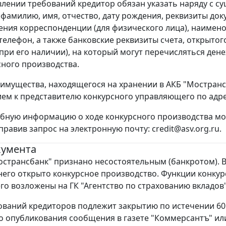
лении требований кредитор обязан указать наряду с с
: фамилию, имя, отчество, дату рождения, реквизиты до
ения корреспонденции (для физического лица), наимено
телефон, а также банковские реквизиты счета, открытог
при его наличии), на который могут перечисляться дене
сного производства.
имущества, находящегося на хранении в АКБ "Мострансб
м к представителю конкурсного управляющего по адресу: 1
бную информацию о ходе конкурсного производства мож
правив запрос на электронную почту: credit@asv.org.ru.
кумента
странсбанк" признано несостоятельным (банкротом). 
его открыто конкурсное производство. Функции конкур
о возложены на ГК "Агентство по страхованию вкладов"
ований кредиторов подлежит закрытию по истечении 60
о опубликования сообщения в газете "Коммерсантъ" ил