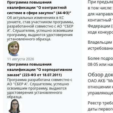
При предъяв
Программа повышения
квалификации "О контрактной
в том числе
системе в сфере закупок" (44-ФЗ)"
для направл
Об актуальных изменениях в КС
контактный 
узнаете, став участником программы,
Федерации (
разработанной совместно с АО ''СБЕР
А". Слушателям, успешно освоившим
ходе конкур
программу, выдаются удостоверения
установленного образца.
Владельцам 
истребование
Более подро
11 августа 2026
08-05 или на
Программа повышения
квалификации "О корпоративном
Обзор до
заказе" (223-ФЗ от 18.07.2011)
Программа разработана совместно с
ОАО АКБ "Мо
АО ''СБЕР А". Слушателям, успешно
отношении н
освоившим программу, выдаются
удостоверения установленного
управляющег
образца.
Реестр треб
даты первог