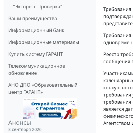
"Экспресс Проверка"
Требования 
подтверждаю
Ваши преимущества
представител
Информационный банк
Требования 
Информационные материалы
одновременн
Купить систему ГАРАНТ
Реестр треб
сообщения в
Телекоммуникационное
обновление
Участниками
календарных
АНО ДПО «Образовательный
конкурсного
центр ГАРАНТ»
требования 
требования 
является да
физического
Анонсы
Агентством 
8 сентября 2026