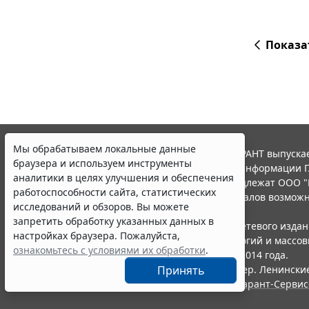
Показа
Мы обрабатываем локальные данные
© ООО "НПП "ГАРАНТ-СЕРВИС", 2026. Система ГАРАНТ выпускае
браузера и используем инструменты
участниками Российской ассоциации правовой информации Г
аналитики в целях улучшения и обеспечения
Все права на материалы сайта ГАРАНТ.РУ принадлежат ООО "
работоспособности сайта, статистических
Полное или частичное воспроизведение материалов возможн
исследований и обзоров. Вы можете
Правила использования портала.
запретить обработку указанных данных в
Портал ГАРАНТ.РУ зарегистрирован в качестве сетевого изда
настройках браузера. Пожалуйста,
надзору в сфере связи,информационных технологий и массо
ознакомьтесь с условиями их обработки
.
(Роскомнадзором), Эл № ФС77-58365 от 18 июня 2014 года.
Принять
ООО "НПП "ГАРАНТ-СЕРВИС", 119234, г. Москва, тер. Ленинские 
Разработчик ЭПС Система ГАРАНТ – ООО "НПП "
Гарант-Сервис