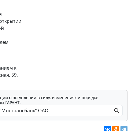
я
 открытии
ой
елем
анием к
ная, 59,
ции о вступлении в силу, изменениях и порядке
мы ГАРАНТ: