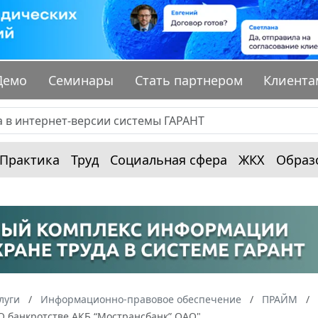
Демо
Семинары
Стать партнером
Клиента
Практика
Труд
Социальная сфера
ЖКХ
Образ
луги
Информационно-правовое обеспечение
ПРАЙМ
"О банкротстве АКБ “Мострансбанк” ОАО"