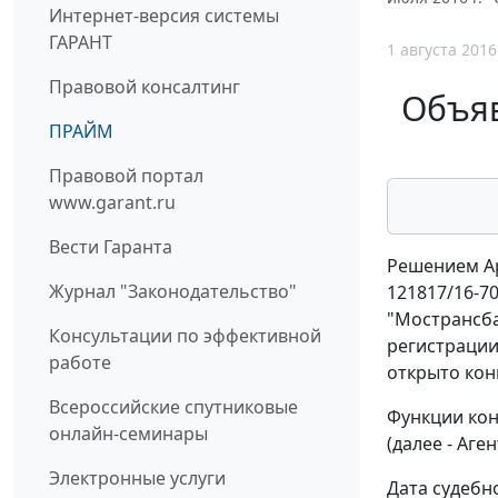
Интернет-версия системы
ГАРАНТ
1 августа 2016
Правовой консалтинг
Объяв
ПРАЙМ
Правовой портал
www.garant.ru
Вести Гаранта
Решением Ар
Журнал "Законодательство"
121817/16-7
"Мострансба
Консультации по эффективной
регистрации:
работе
открыто кон
Всероссийские спутниковые
Функции кон
онлайн-семинары
(далее - Аге
Электронные услуги
Дата судебн