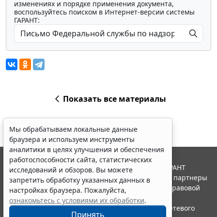
изменениях и порядке применения документа,
воспользуйтесь поиском в Интернет-версии системы
ГАРАНТ:
Показать все материалы
Мы обрабатываем локальные данные
браузера и используем инструменты
аналитики в целях улучшения и обеспечения
работоспособности сайта, статистических
© ООО "НПП "ГАРАНТ-СЕРВИС", 2026. Система ГАРАНТ
исследований и обзоров. Вы можете
выпускается с 1990 года. Компания "Гарант" и ее партнеры
запретить обработку указанных данных в
являются участниками Российской ассоциации правовой
настройках браузера. Пожалуйста,
информации ГАРАНТ.
ознакомьтесь с условиями их обработки
.
Портал ГАРАНТ.РУ зарегистрирован в качестве сетевого
Принять