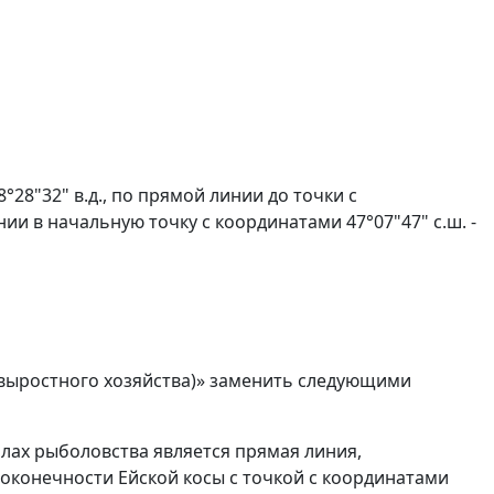
°28"32" в.д., по прямой линии до точки с
инии в начальную точку с координатами 47°07"47" с.ш. -
о-выростного хозяйства)» заменить следующими
лах рыболовства является прямая линия,
на оконечности Ейской косы с точкой с координатами