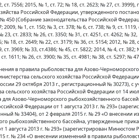
2, ст. 7556; 2015, № 1, ст. 72; № 18, ст. 2623; № 27, ст. 3
озяйства Российской Федерации, утвержденного постан
 № 450 (Собрание законодательства Российской Федерации, 2
; 2009, № 1, ст. 150; № 3, ст. 378; № 6, ст. 738; № 9, ст. 1119,
№ 23, ст. 2833; № 26, ст. 3350; № 31, ст. 4251, ст. 4262; № 32, 
; № 18, ст. 2649; № 22, ст. 3179; № 36, ст. 5154; 2012, № 28, 
, ст. 3969; № 33, ст.4386; № 45, ст. 5822; 2014, № 4, ст. 382; 
, ст. 1611; № 26, ст. 3900; № 35, ст. 4981; № 38, ст. 5297; № 4
нения в правила рыболовства для Азово-Черноморског
нистерства сельского хозяйства Российской Федерации о
ссии 29 октября 2013 г., регистрационный № 30273), с
а сельского хозяйства Российской Федерации от 14 июл
 для Азово-Черноморского рыбохозяйственного бассей
ссийской Федерации от 1 августа 2013 г. № 293» (зареги
нный № 33404), от 2 февраля 2015 г. № 29 «О внесении 
го рыбохозяйственного бассейна, утвержденные прика
т 1 августа 2013 г. № 293» (зарегистрирован Минюстом Р
015 г. № 234 «О внесении изменений в правила рыболов