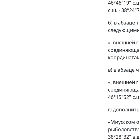
46°46"19" с.
с.ш. - 38°24
б) в абзаце
следующими
«, внешней 
соединяющая
координатами
в) в абзаце
«, внешней 
соединяющая 
46°15"52" с.ш
г) дополнит
«Миусском о
рыболовства 
38°28"32" в.д