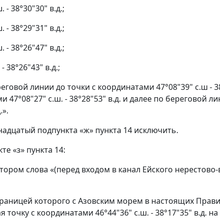
. - 38°30"30" в.д.;
. - 38°29"31" в.д.;
. - 38°26"47" в.д.;
 - 38°26"43" в.д.;
еговой линии до точки с координатами 47°08"39" с.ш - 38
 47°08"27" с.ш. - 38°28"53" в.д. и далее по береговой л
.».
тнадцатый подпункта «ж» пункта 14 исключить.
кте «з» пункта 14:
 втором слова «(перед входом в канал Ейского нерестов
границей которого с Азовским морем в настоящих Прави
точку с координатами 46°44"36" с.ш. - 38°17"35" в.д. 