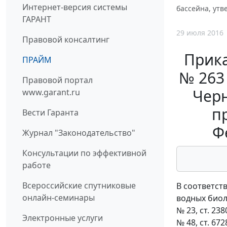
Интернет-версия системы
бассейна, утв
ГАРАНТ
29 июля 2016
Правовой консалтинг
Прика
ПРАЙМ
№ 263
Правовой портал
Черн
www.garant.ru
п
Вести Гаранта
Ф
Журнал "Законодательство"
Консультации по эффективной
работе
Всероссийские спутниковые
В соответств
онлайн-семинары
водных биоло
№ 23, ст. 2380
Электронные услуги
№ 48, ст. 6728