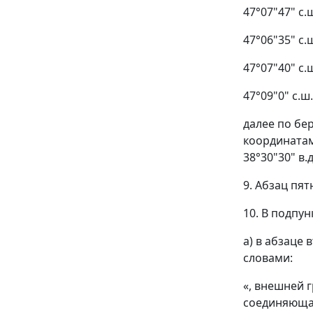
47°07"47" с.ш
47°06"35" с.ш
47°07"40" с.ш
47°09"0" с.ш.
далее по бер
координатами
38°30"30" в.д
9. Абзац пя
10. В подпун
а) в абзаце
словами:
«, внешней 
соединяющая 