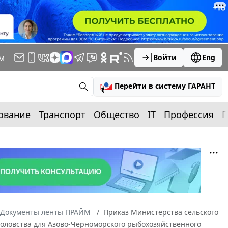
м
Войти
Eng
Перейти в систему ГАРАНТ
ование
Транспорт
Общество
IT
Профессия
П
Документы ленты ПРАЙМ
Приказ Министерства сельского
боловства для Азово-Черноморского рыбохозяйственного