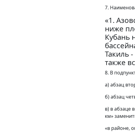
7. Наименов
«1. Азо
ниже пл
Кубань 
бассейн
Такиль -
также вс
8. В подпунк
а) абзац вт
б) абзац че
в) в абзаце 
км» заменит
«в районе, 