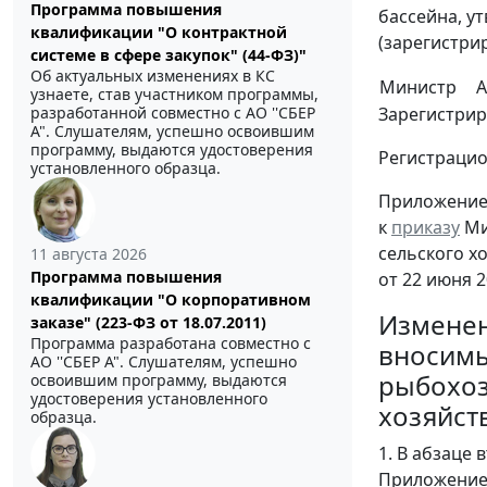
Программа повышения
бассейна, у
квалификации "О контрактной
(зарегистри
системе в сфере закупок" (44-ФЗ)"
Об актуальных изменениях в КС
Министр
А
узнаете, став участником программы,
Зарегистрир
разработанной совместно с АО ''СБЕР
А". Слушателям, успешно освоившим
программу, выдаются удостоверения
Регистраци
установленного образца.
Приложени
к
приказу
Ми
сельского х
11 августа 2026
Программа повышения
от 22 июня 2
квалификации "О корпоративном
Изменен
заказе" (223-ФЗ от 18.07.2011)
Программа разработана совместно с
вносимы
АО ''СБЕР А". Слушателям, успешно
рыбохоз
освоившим программу, выдаются
удостоверения установленного
хозяйств
образца.
1. В абзаце 
Приложение