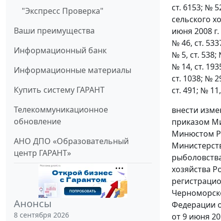
ст. 6153; № 5
"Экспресс Проверка"
сельского х
Ваши преимущества
июня 2008 г.
№ 46, ст. 5337
Информационный банк
№ 5, ст. 538; 
№ 14, ст. 1935
Информационные материалы
ст. 1038; № 29
Купить систему ГАРАНТ
ст. 491; № 11
Телекоммуникационное
внести изме
обновление
приказом Ми
Минюстом Ро
АНО ДПО «Образовательный
Министерств
центр ГАРАНТ»
рыболовства
хозяйства Ро
регистрацио
Черноморско
Анонсы
Федерации о
8 сентября 2026
от 9 июня 2