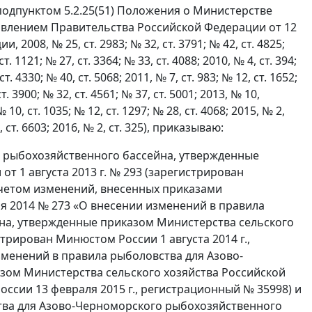
999), подпунктом 5.2.25(51) Положения о Министерстве
овлением Правительства Российской Федерации от 12
008, № 25, ст. 2983; № 32, ст. 3791; № 42, ст. 4825;
 ст. 1121; № 27, ст. 3364; № 33, ст. 4088; 2010, № 4, ст. 394;
ст. 4330; № 40, ст. 5068; 2011, № 7, ст. 983; № 12, ст. 1652;
ст. 3900; № 32, ст. 4561; № 37, ст. 5001; 2013, № 10,
№ 10, ст. 1035; № 12, ст. 1297; № 28, ст. 4068; 2015, № 2,
7, ст. 6603; 2016, № 2, ст. 325), приказываю:
о рыбохозяйственного бассейна, утвержденные
т 1 августа 2013 г. № 293 (зарегистрирован
 учетом изменений, внесенных приказами
я 2014 № 273 «О внесении изменений в правила
на, утвержденные приказом Министерства сельского
стрирован Минюстом России 1 августа 2014 г.,
изменений в правила рыболовства для Азово-
зом Министерства сельского хозяйства Российской
оссии 13 февраля 2015 г., регистрационный № 35998) и
ства для Азово-Черноморского рыбохозяйственного