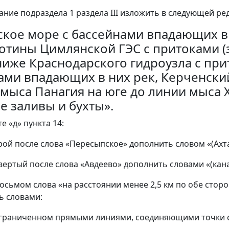
ание подраздела 1 раздела III изложить в следующей ре
вское море с бассейнами впадающих в 
отины Цимлянской ГЭС с притоками (
ниже Краснодарского гидроузла с при
ами впадающих в них рек, Керченский
 мыса Панагия на юге до линии мыса Х
е заливы и бухты».
те «д» пункта 14:
орой после слова «Пересыпское» дополнить словом «(Ахт
твертый после слова «Авдеево» дополнить словами «(кана
восьмом слова «на расстоянии менее 2,5 км по обе сторо
ь словами:
ограниченном прямыми линиями, соединяющими точки 