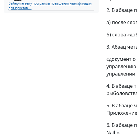
Выберите тему программы повышения квалификации
для юристов ...
2. В абзаце 
а) после сло
б) слова «д
3. Абзац че
«документ о
управлению 
управлении 
4. В абзаце
рыболовства
5. В абзаце
Приложением
6. В абзаце
№ 4.».