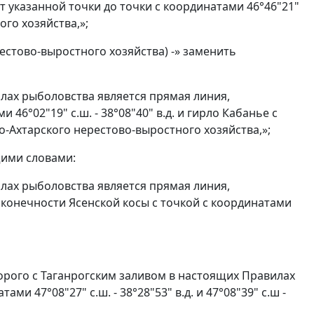
 от указанной точки до точки с координатами 46°46"21"
ого хозяйства,»;
естово-выростного хозяйства) -» заменить
лах рыболовства является прямая линия,
6°02"19" с.ш. - 38°08"40" в.д. и гирло Кабанье с
чно-Ахтарского нерестово-выростного хозяйства,»;
щими словами:
лах рыболовства является прямая линия,
а оконечности Ясенской косы с точкой с координатами
орого с Таганрогским заливом в настоящих Правилах
 47°08"27" с.ш. - 38°28"53" в.д. и 47°08"39" с.ш -