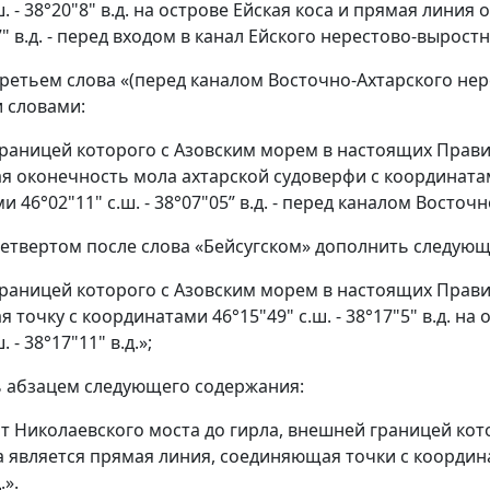
ш. - 38°20"8" в.д. на острове Ейская коса и прямая линия
"7" в.д. - перед входом в канал Ейского нерестово-выростн
 третьем слова «(перед каналом Восточно-Ахтарского нер
 словами:
границей которого с Азовским морем в настоящих Прави
 оконечность мола ахтарской судоверфи с координатами 4
 46°02"11" с.ш. - 38°07"05” в.д. - перед каналом Восто
 четвертом после слова «Бейсугском» дополнить следую
границей которого с Азовским морем в настоящих Прави
точку с координатами 46°15"49" с.ш. - 38°17"5" в.д. н
. - 38°17"11" в.д.»;
ь абзацем следующего содержания:
т Николаевского моста до гирла, внешней границей кот
является прямая линия, соединяющая точки с координатами
.».