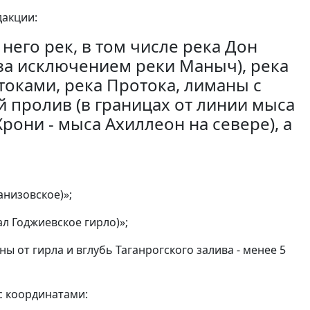
дакции:
него рек, в том числе река Дон
за исключением реки Маныч), река
токами, река Протока, лиманы с
 пролив (в границах от линии мыса
рони - мыса Ахиллеон на севере), а
анизовское)»;
л Годжиевское гирло)»;
ны от гирла и вглубь Таганрогского залива - менее 5
с координатами: