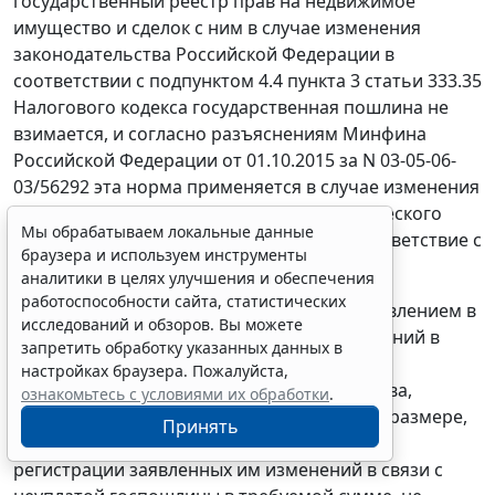
государственный реестр прав на недвижимое
имущество и сделок с ним в случае изменения
законодательства Российской Федерации в
соответствии с подпунктом 4.4 пункта 3 статьи 333.35
Налогового кодекса государственная пошлина не
взимается, и согласно разъяснениям Минфина
Российской Федерации от 01.10.2015 за N 03-05-06-
03/56292 эта норма применяется в случае изменения
наименования соответствующего юридического
Мы обрабатываем локальные данные
лица, связанного с приведением его в соответствие с
браузера и используем инструменты
нормами главы 4 Гражданского кодекса.
аналитики в целях улучшения и обеспечения
работоспособности сайта, статистических
Поскольку при обращении общества с заявлением в
исследований и обзоров. Вы можете
регистрирующий орган о внесении изменений в
запретить обработку указанных данных в
ЕГРП, им были выполнены требования
настройках браузера. Пожалуйста,
действующего налогового законодательства,
ознакомьтесь с условиями их обработки
.
госпошлина уплачена в соответствующем размере,
Принять
оснований для отказа в государственной
регистрации заявленных им изменений в связи с