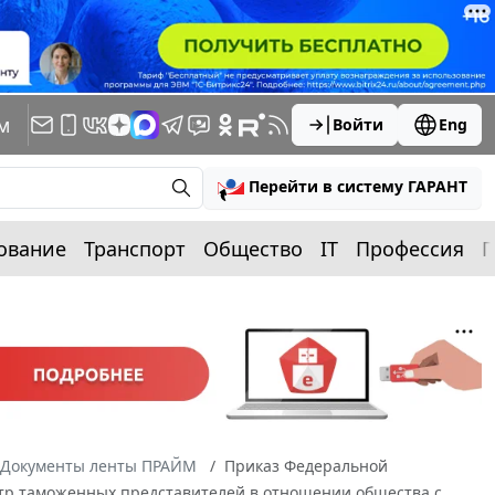
м
Войти
Eng
Перейти в систему ГАРАНТ
ование
Транспорт
Общество
IT
Профессия
П
Документы ленты ПРАЙМ
Приказ Федеральной
стр таможенных представителей в отношении общества с