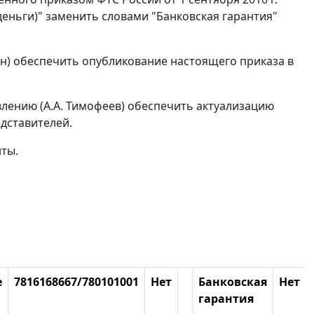
деньги)" заменить словами "Банковская гарантия"
ин) обеспечить опубликование настоящего приказа в
ению (А.А. Тимофеев) обеспечить актуализацию
дставителей.
нты.
е
7816168667/780101001
Нет
Банковская
Нет
гарантия