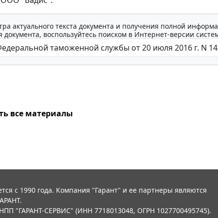
 ООО "Бадис".
тра актуального текста документа и получения полной информа
 документа, воспользуйтесь поиском в Интернет-версии систе
ть все материалы
тся с 1990 года. Компания "Гарант" и ее партнеры являются
АРАНТ.
НПП "ГАРАНТ-СЕРВИС" (ИНН 7718013048, ОГРН 1027700495745).