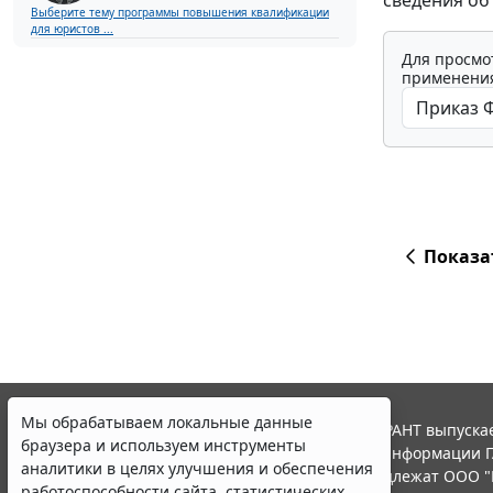
сведения об
Выберите тему программы повышения квалификации
для юристов ...
Для просмо
применения
Показа
Мы обрабатываем локальные данные
© ООО "НПП "ГАРАНТ-СЕРВИС", 2026. Система ГАРАНТ выпускае
браузера и используем инструменты
участниками Российской ассоциации правовой информации Г
аналитики в целях улучшения и обеспечения
Все права на материалы сайта ГАРАНТ.РУ принадлежат ООО "
работоспособности сайта, статистических