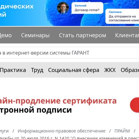
Демо
Семинары
Стать партнером
Клиента
Практика
Труд
Социальная сфера
ЖКХ
Образ
луги
Информационно-правовое обеспечение
ПРАЙМ
лужбы от 20 июля 2016 г. N 1420 "О внесении изменений в рее