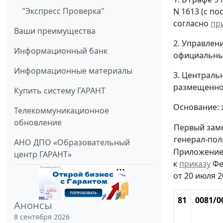
"Экспресс Проверка"
N 1613 (с п
согласно
пр
Ваши преимущества
2. Управлен
Информационный банк
официальных
Информационные материалы
3. Централь
размещенног
Купить систему ГАРАНТ
Основание: з
Телекоммуникационное
обновление
Первый заме
генерал-по
АНО ДПО «Образовательный
Приложени
центр ГАРАНТ»
к
приказу
Фе
от 20 июля 2
81
0081/0
Анонсы
8 сентября 2026