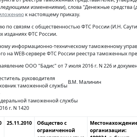
оследующими изменениями), слова "Денежные средства (
иложению
к настоящему приказу.
ию по связям с общественностью ФТС России (И.Н. Саут
 изданиях ФТС России.
ному информационно-техническому таможенному управл
о на WEB-сервере ФТС России реестра таможенных пре
аявление ООО "Бадис" от 7 июля 2016 г. N 226 и докуме
ститель руководителя
В.М. Малинин
лковник таможенной службы
е
деральной таможенной службы
016 г. N 1420
0
25.11.2010
Общество с
Местонахождени
ограниченной
организации: