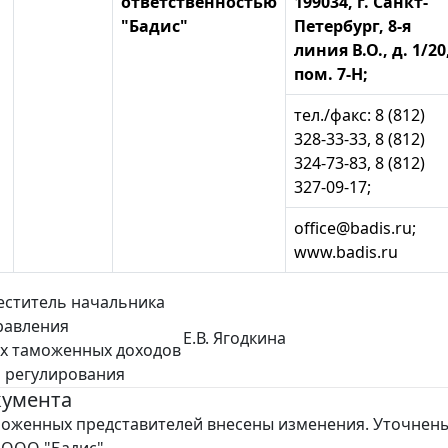
ответственностью
199034, г. Санкт-
"Бадис"
Петербург, 8-я
линия В.О., д. 1/20
пом. 7-Н;
тел./факс: 8 (812)
328-33-33, 8 (812)
324-73-83, 8 (812)
327-09-17;
office@badis.ru;
www.badis.ru
еститель начальника
равления
Е.В. Ягодкина
х таможенных доходов
 регулирования
кумента
моженных представителей внесены изменения. Уточнен