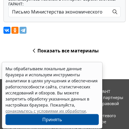
ГАРАНТ:
Показать все материалы
Мы обрабатываем локальные данные
браузера и используем инструменты
аналитики в целях улучшения и обеспечения
работоспособности сайта, статистических
© ООО "НПП "ГАРАНТ-СЕРВИС", 2026. Система ГАРАНТ
исследований и обзоров. Вы можете
выпускается с 1990 года. Компания "Гарант" и ее партнеры
запретить обработку указанных данных в
являются участниками Российской ассоциации правовой
настройках браузера. Пожалуйста,
информации ГАРАНТ.
ознакомьтесь с условиями их обработки
.
Портал ГАРАНТ.РУ зарегистрирован в качестве сетевого
Принять
издания Федеральной службой по надзору в сфере
связи,информационных технологий и массовых