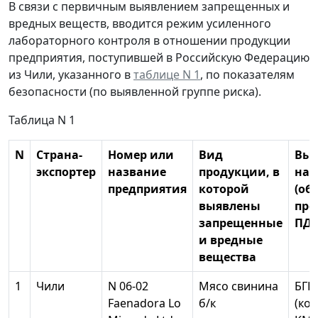
В связи с первичным выявлением запрещенных и
вредных веществ, вводится режим усиленного
лабораторного контроля в отношении продукции
предприятия, поступившей в Российскую Федерацию
из Чили, указанного в
таблице N 1
, по показателям
безопасности (по выявленной группе риска).
Таблица N 1
N
Страна-
Номер или
Вид
Выя
экспортер
название
продукции, в
нар
предприятия
которой
(об
выявлены
пре
запрещенные
ПДУ
и вредные
вещества
1
Чили
N 06-02
Мясо свинина
БГК
Faenadora Lo
б/к
(ко