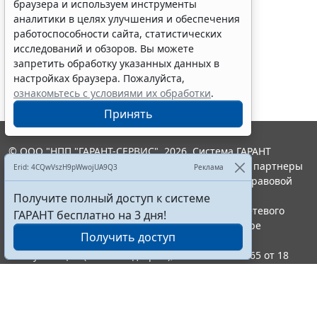
браузера и используем инструменты
аналитики в целях улучшения и обеспечения
работоспособности сайта, статистических
исследований и обзоров. Вы можете
Показать все материалы
запретить обработку указанных данных в
настройках браузера. Пожалуйста,
ознакомьтесь с условиями их обработки
.
Принять
© ООО "НПП "ГАРАНТ-СЕРВИС", 2026. Система ГАРАНТ
выпускается с 1990 года. Компания "Гарант" и ее партнеры
Erid: 4CQwVszH9pWwojUA9Q3
Реклама
являются участниками Российской ассоциации правовой
информации ГАРАНТ.
Получите полный доступ к системе
Портал ГАРАНТ.РУ зарегистрирован в качестве сетевого
ГАРАНТ бесплатно на 3 дня!
издания Федеральной службой по надзору в сфере
Получить доступ
связи,информационных технологий и массовых
коммуникаций (Роскомнадзором), Эл № ФС77-58365 от 18
июня 2014 года.
16+