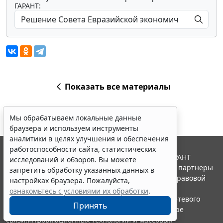
ГАРАНТ:
Показать все материалы
Мы обрабатываем локальные данные
браузера и используем инструменты
аналитики в целях улучшения и обеспечения
работоспособности сайта, статистических
© ООО "НПП "ГАРАНТ-СЕРВИС", 2026. Система ГАРАНТ
исследований и обзоров. Вы можете
выпускается с 1990 года. Компания "Гарант" и ее партнеры
запретить обработку указанных данных в
являются участниками Российской ассоциации правовой
настройках браузера. Пожалуйста,
информации ГАРАНТ.
ознакомьтесь с условиями их обработки
.
Портал ГАРАНТ.РУ зарегистрирован в качестве сетевого
Принять
издания Федеральной службой по надзору в сфере
связи,информационных технологий и массовых