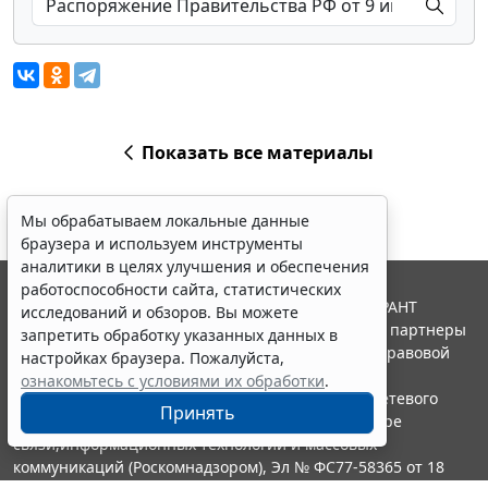
Показать все материалы
Мы обрабатываем локальные данные
браузера и используем инструменты
аналитики в целях улучшения и обеспечения
работоспособности сайта, статистических
© ООО "НПП "ГАРАНТ-СЕРВИС", 2026. Система ГАРАНТ
исследований и обзоров. Вы можете
выпускается с 1990 года. Компания "Гарант" и ее партнеры
запретить обработку указанных данных в
являются участниками Российской ассоциации правовой
настройках браузера. Пожалуйста,
информации ГАРАНТ.
ознакомьтесь с условиями их обработки
.
Портал ГАРАНТ.РУ зарегистрирован в качестве сетевого
Принять
издания Федеральной службой по надзору в сфере
связи,информационных технологий и массовых
коммуникаций (Роскомнадзором), Эл № ФС77-58365 от 18