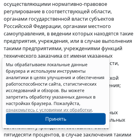
осуществляющими нормативно-правовое
регулирование в соответствующей области,
органами государственной власти субъектов
Российской Федерации, органами местного
самоуправления, в ведении которых находятся такие
предприятия, учреждения, или в случае выполнения
такими предприятиями, учреждениями функций
технического заказчика от имени указанных
федеральных органов исполнительной власти,
Мы обрабатываем локальные данные
государственных корпораций, органов
браузера и используем инструменты
аналитики в целях улучшения и обеспечения
государственной власти субъектов Российской
работоспособности сайта, статистических
Федерации, органов местного самоуправления;
исследований и обзоров. Вы можете
запретить обработку указанных данных в
2) коммерческих организаций, в уставных
настройках браузера. Пожалуйста,
(складочных) капиталах которых доля
ознакомьтесь с условиями их обработки
.
государственных и муниципальных унитарных
Принять
предприятий, государственных и муниципальных
автономных учреждений составляет более
пятидесяти процентов, в случае заключения такими