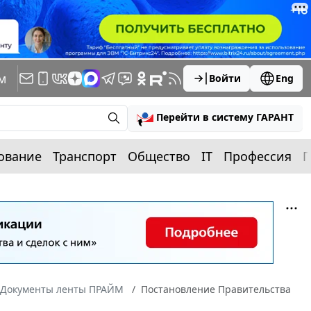
м
Войти
Eng
Перейти в систему ГАРАНТ
ование
Транспорт
Общество
IT
Профессия
П
Документы ленты ПРАЙМ
Постановление Правительства