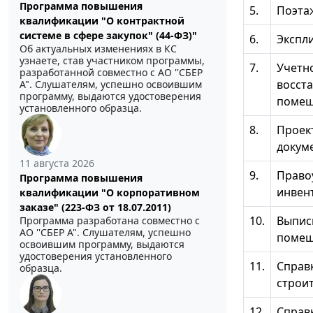
Программа повышения
5.
Поэта
квалификации "О контрактной
системе в сфере закупок" (44-ФЗ)"
6.
Экспл
Об актуальных изменениях в КС
узнаете, став участником программы,
7.
Учетн
разработанной совместно с АО ''СБЕР
восст
А". Слушателям, успешно освоившим
программу, выдаются удостоверения
помеще
установленного образца.
8.
Проек
докуме
11 августа 2026
9.
Право
Программа повышения
инвент
квалификации "О корпоративном
заказе" (223-ФЗ от 18.07.2011)
10.
Выписк
Программа разработана совместно с
АО ''СБЕР А". Слушателям, успешно
помеще
освоившим программу, выдаются
удостоверения установленного
11.
Справ
образца.
строи
12.
Справ