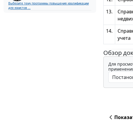
Выберите тему программы повышения квалификации
для юристов ...
13.
Справк
недви
14.
Справк
учета
Обзор до
Для просмо
применения
Показа