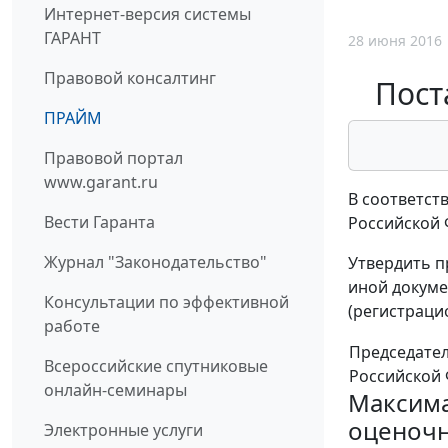
Интернет-версия системы
ГАРАНТ
28 июня 2016
Правовой консалтинг
Пост
ПРАЙМ
Правовой портал
www.garant.ru
В соответст
Вести Гаранта
Российской 
Журнал "Законодательство"
Утвердить 
иной докуме
Консультации по эффективной
(регистраци
работе
Председате
Всероссийские спутниковые
Российской
онлайн-семинары
Максима
оценочн
Электронные услуги