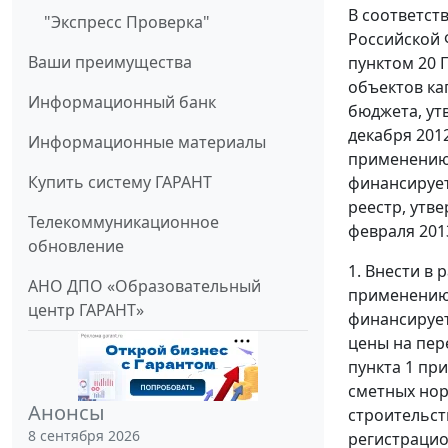
В соответст
"Экспресс Проверка"
Российской 
Ваши преимущества
пунктом 20 
объектов ка
Информационный банк
бюджета, ут
декабря 201
Информационные материалы
применению 
Купить систему ГАРАНТ
финансирует
реестр, утв
Телекоммуникационное
февраля 2013
обновление
1. Внести в
АНО ДПО «Образовательный
применению 
центр ГАРАНТ»
финансирует
цены на пер
пункта 1 пр
сметных нор
Анонсы
строительст
8 сентября 2026
регистрацио