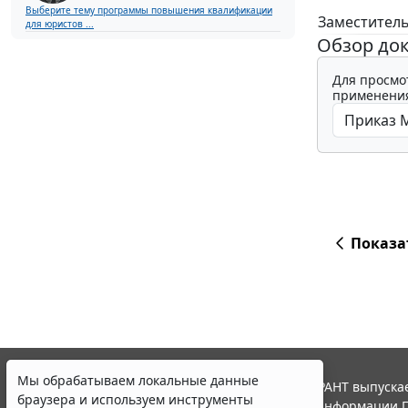
Выберите тему программы повышения квалификации
Заместител
для юристов ...
Обзор до
Для просмо
применения
Показа
Мы обрабатываем локальные данные
© ООО "НПП "ГАРАНТ-СЕРВИС", 2026. Система ГАРАНТ выпускае
браузера и используем инструменты
участниками Российской ассоциации правовой информации Г