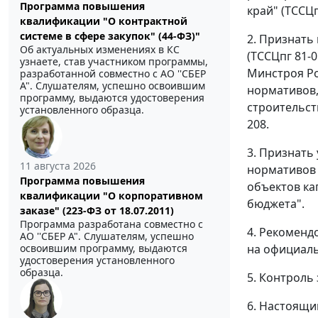
Программа повышения
край" (ТССЦ
квалификации "О контрактной
системе в сфере закупок" (44-ФЗ)"
2. Признать
Об актуальных изменениях в КС
(ТССЦпг 81-
узнаете, став участником программы,
Минстроя Ро
разработанной совместно с АО ''СБЕР
А". Слушателям, успешно освоившим
нормативов,
программу, выдаются удостоверения
строительст
установленного образца.
208.
3. Признать
11 августа 2026
нормативов 
Программа повышения
объектов ка
квалификации "О корпоративном
бюджета".
заказе" (223-ФЗ от 18.07.2011)
Программа разработана совместно с
4. Рекоменд
АО ''СБЕР А". Слушателям, успешно
на официаль
освоившим программу, выдаются
удостоверения установленного
образца.
5. Контроль
6. Настоящий