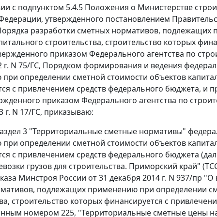
вии с подпунктом 5.4.5 Положения о Министерстве стр
Федерации, утвержденного постановлением Правительств
Порядка разработки сметных нормативов, подлежащих
питального строительства, строительство которых фин
вержденного приказом Федерального агентства по стро
2 г. N 75/ГС, Порядком формирования и ведения федер
при определении сметной стоимости объектов капитал
ся с привлечением средств федерального бюджета, и п
ержденного приказом Федерального агентства по строи
 г. N 17/ГС, приказываю:
 раздел 3 "Территориальные сметные нормативы" федер
при определении сметной стоимости объектов капитал
ся с привлечением средств федерального бюджета (дале
евозки грузов для строительства. Приморский край" (ТСС
иказа Минстроя России от 31 декабря 2014 г. N 937/пр 
мативов, подлежащих применению при определении см
ва, строительство которых финансируется с привлечен
нным номером 225, "Территориальные сметные цены на 