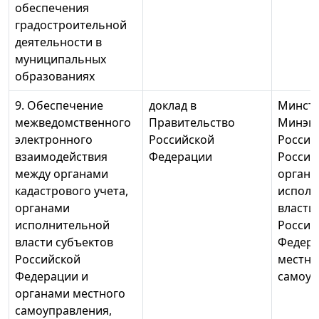
обеспечения
градостроительной
деятельности в
муниципальных
образованиях
9. Обеспечение
доклад в
Минстр
межведомственного
Правительство
Минэк
электронного
Российской
России
взаимодействия
Федерации
России
между органами
органы
кадастрового учета,
исполн
органами
власти
исполнительной
Россий
власти субъектов
Федера
Российской
местно
Федерации и
самоуп
органами местного
самоуправления,