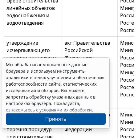
сфере строительства
России
линейных объектов
Минку
водоснабжения и
России
водоотведения
Ростех
Роспот
утверждение
акт Правительства
Минстр
исчерпывающего
Российской
Минэк
перечня процедур в
Федерации
России
Мы обрабатываем локальные данные
сфере строительства
России
браузера и используем инструменты
объектов
Минку
аналитики в целях улучшения и обеспечения
водоснабжения и
России
работоспособности сайта, статистических
водоотведения, за
Ростех
исследований и обзоров. Вы можете
исключением
Роспот
запретить обработку указанных данных в
линейных объектов
настройках браузера. Пожалуйста,
ознакомьтесь с условиями их обработки
.
утверждение
акт Правительства
Минстр
Принять
исчерпывающего
Российской
Минэк
перечня процедур
Федерации
России
при строительстве
России