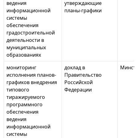
ведения
утверждающие
информационной
планы-графики
системы
обеспечения
градостроительной
деятельности в
муниципальных
образованиях
мониторинг
доклад в
Минстр
исполнения планов-
Правительство
графиков внедрения
Российской
типового
Федерации
тиражируемого
программного
обеспечения
ведения
информационной
системы