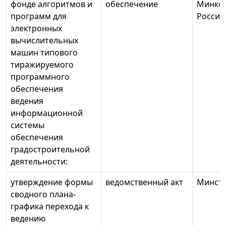
фонде алгоритмов и
обеспечение
Минко
программ для
России
электронных
вычислительных
машин типового
тиражируемого
программного
обеспечения
ведения
информационной
системы
обеспечения
градостроительной
деятельности:
утверждение формы
ведомственный акт
Минстр
сводного плана-
графика перехода к
ведению