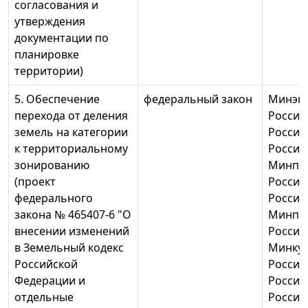
согласования и
утверждения
документации по
планировке
территории)
5. Обеспечение
федеральный закон
Минэк
перехода от деления
России
земель на категории
России
к территориальному
России
зонированию
Минпр
(проект
России
федерального
России
закона № 465407-6 "О
Минпр
внесении изменений
России
в Земельный кодекс
Минку
Российской
России
Федерации и
России
отдельные
России