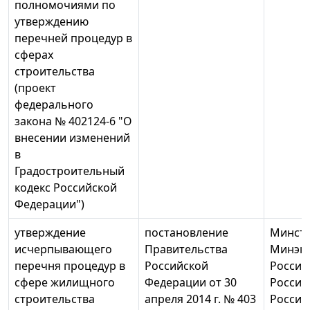
полномочиями по
утверждению
перечней процедур в
сферах
строительства
(проект
федерального
закона № 402124-6 "О
внесении изменений
в
Градостроительный
кодекс Российской
Федерации")
утверждение
постановление
Минстр
исчерпывающего
Правительства
Минэк
перечня процедур в
Российской
России
сфере жилищного
Федерации от 30
России
строительства
апреля 2014 г. № 403
России