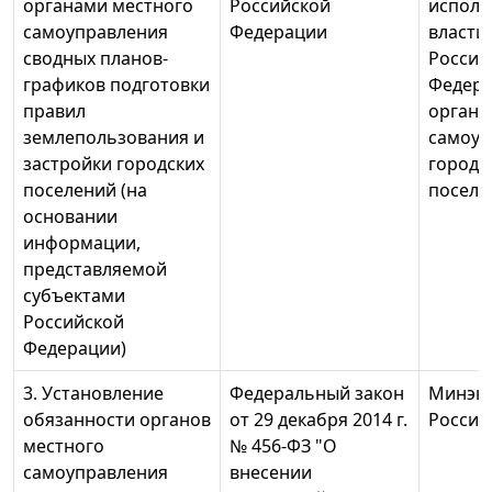
органами местного
Российской
исполн
самоуправления
Федерации
власти
сводных планов-
Россий
графиков подготовки
Федера
правил
органо
землепользования и
самоуп
застройки городских
городс
поселений (на
поселе
основании
информации,
представляемой
субъектами
Российской
Федерации)
3. Установление
Федеральный закон
Минэк
обязанности органов
от 29 декабря 2014 г.
России
местного
№ 456-ФЗ "О
самоуправления
внесении