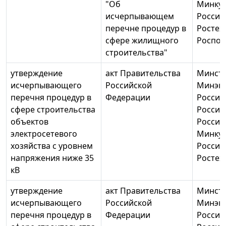
"Об
Минку
исчерпывающем
России
перечне процедур в
Ростех
сфере жилищного
Роспот
строительства"
утверждение
акт Правительства
Минстр
исчерпывающего
Российской
Минэк
перечня процедур в
Федерации
России
сфере строительства
России
объектов
России
электросетевого
Минку
хозяйства с уровнем
России
напряжения ниже 35
Ростех
кВ
утверждение
акт Правительства
Минстр
исчерпывающего
Российской
Минэк
перечня процедур в
Федерации
России