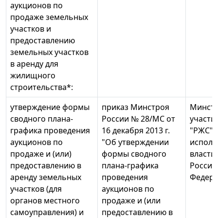
аукционов по
продаже земельных
участков и
предоставлению
земельных участков
в аренду для
жилищного
строительства*:
утверждение формы
приказ Минстроя
Минстр
сводного плана-
России № 28/МС от
участи
графика проведения
16 декабря 2013 г.
"РЖС" 
аукционов по
"Об утверждении
исполн
продаже и (или)
формы сводного
власти
предоставлению в
плана-графика
Россий
аренду земельных
проведения
Федер
участков (для
аукционов по
органов местного
продаже и (или
самоуправления) и
предоставлению в