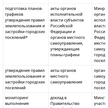
подготовка планов-
акты органов
Минрег
графиков
исполнительной
органы
утверждения правил
власти субъектов
исполн
землепользования и
Российской
власти
застройки городских
Федерации и
Россий
поселений*
органов местного
Федера
самоуправления,
местно
утверждающие
самоуп
планы-графики
городс
поселе
утверждение правил
акты органов
органы
землепользования и
местного
самоуп
застройки городских
самоуправления
городс
поселений
поселе
мониторинг
доклад в
Минстр
выполнения
Правительство
участи