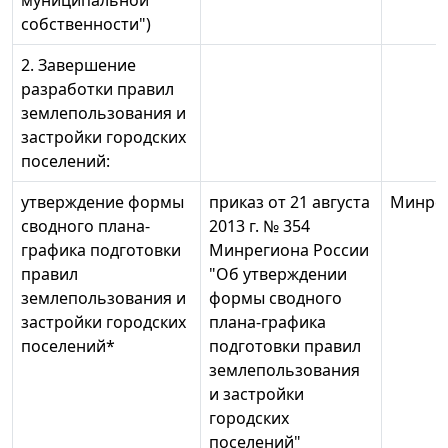
муниципальной
собственности")
2. Завершение
разработки правил
землепользования и
застройки городских
поселений:
утверждение формы
приказ от 21 августа
Минрег
сводного плана-
2013 г. № 354
графика подготовки
Минрегиона России
правил
"Об утверждении
землепользования и
формы сводного
застройки городских
плана-графика
поселений*
подготовки правил
землепользования
и застройки
городских
поселений"