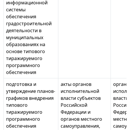
информационной
системы
обеспечения
градостроительной
деятельности в
муниципальных
образованиях на
основе типового
тиражируемого
программного
обеспечения
подготовка и
акты органов
органы
утверждение планов-
исполнительной
исполн
графиков внедрения
власти субъектов
власти
типового
Российской
Россий
тиражируемого
Федерации и
Федера
программного
органов местного
местно
обеспечения
самоуправления,
самоуп