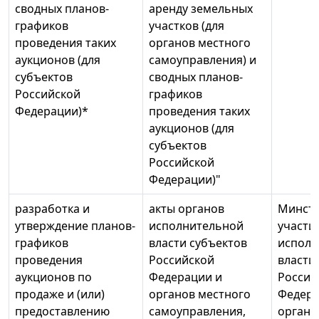
сводных планов-
аренду земельных
графиков
участков (для
проведения таких
органов местного
аукционов (для
самоуправления) и
субъектов
сводных планов-
Российской
графиков
Федерации)*
проведения таких
аукционов (для
субъектов
Российской
Федерации)"
разработка и
акты органов
Минстр
утверждение планов-
исполнительной
участи
графиков
власти субъектов
исполн
проведения
Российской
власти
аукционов по
Федерации и
Россий
продаже и (или)
органов местного
Федера
предоставлению
самоуправления,
органо