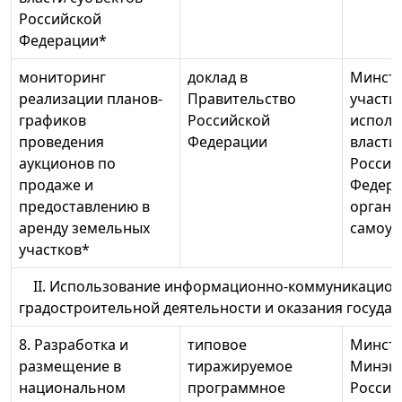
Российской
Федерации*
мониторинг
доклад в
Минстр
реализации планов-
Правительство
участи
графиков
Российской
исполн
проведения
Федерации
власти
аукционов по
Россий
продаже и
Федера
предоставлению в
органо
аренду земельных
самоуп
участков*
II. Использование информационно-коммуникацион
градостроительной деятельности и оказания госуда
8. Разработка и
типовое
Минстр
размещение в
тиражируемое
Минэк
национальном
программное
России