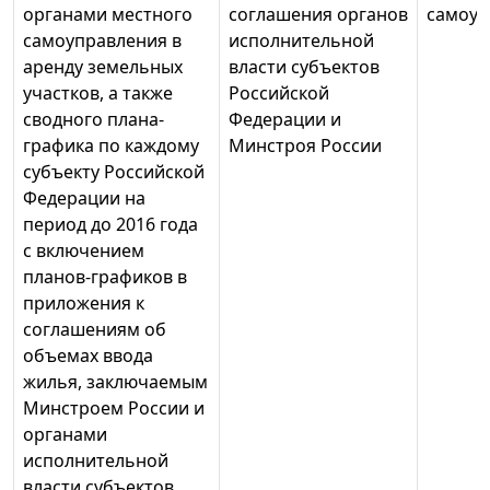
органами местного
соглашения органов
самоуп
самоуправления в
исполнительной
аренду земельных
власти субъектов
участков, а также
Российской
сводного плана-
Федерации и
графика по каждому
Минстроя России
субъекту Российской
Федерации на
период до 2016 года
с включением
планов-графиков в
приложения к
соглашениям об
объемах ввода
жилья, заключаемым
Минстроем России и
органами
исполнительной
власти субъектов