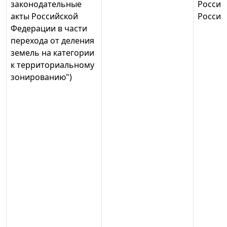
законодательные
России
акты Российской
России
Федерации в части
перехода от деления
земель на категории
к территориальному
зонированию")