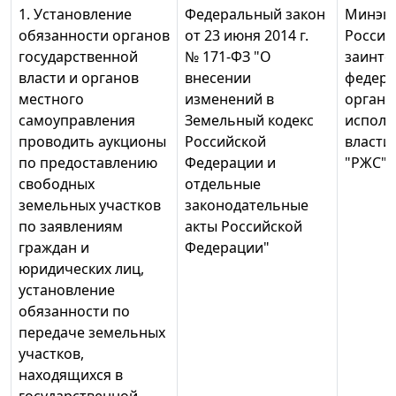
1. Установление
Федеральный закон
Минэк
обязанности органов
от 23 июня 2014 г.
России
государственной
№ 171-ФЗ "О
заинте
власти и органов
внесении
федер
местного
изменений в
органо
самоуправления
Земельный кодекс
исполн
проводить аукционы
Российской
власти
по предоставлению
Федерации и
"РЖС"
свободных
отдельные
земельных участков
законодательные
по заявлениям
акты Российской
граждан и
Федерации"
юридических лиц,
установление
обязанности по
передаче земельных
участков,
находящихся в