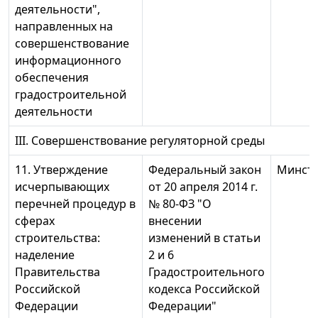
деятельности",
направленных на
совершенствование
информационного
обеспечения
градостроительной
деятельности
III. Совершенствование регуляторной среды
11. Утверждение
Федеральный закон
Минстр
исчерпывающих
от 20 апреля 2014 г.
перечней процедур в
№ 80-ФЗ "О
сферах
внесении
строительства:
изменений в статьи
наделение
2 и 6
Правительства
Градостроительного
Российской
кодекса Российской
Федерации
Федерации"