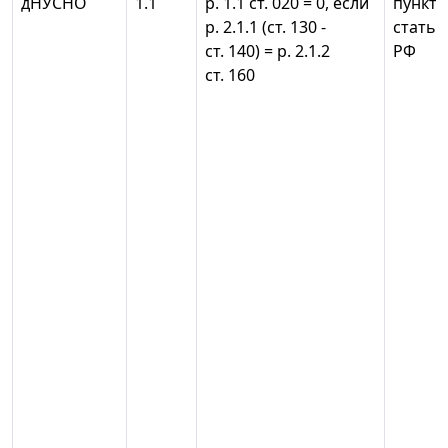
дНУСНО
1.1
р. 1.1 ст. 020 = 0, если
пункты 
р. 2.1.1 (ст. 130 -
статьи
ст. 140) = р. 2.1.2
РФ
ст. 160