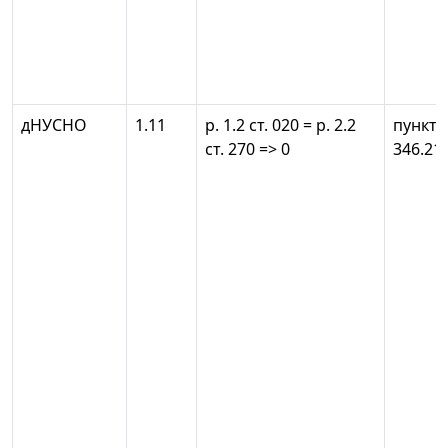
дНУСНО
1.11
р. 1.2 ст. 020 = р. 2.2
пункт 
ст. 270 => 0
346.21