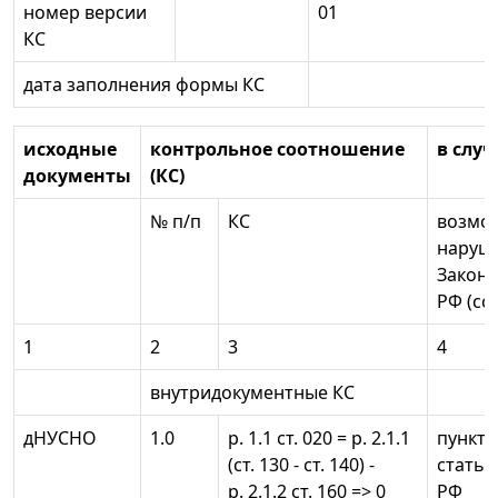
номер версии
01
КС
дата заполнения формы КС
исходные
контрольное соотношение
в слу
документы
(КС)
№ п/п
КС
возмо
наруш
Законо
РФ (сс
1
2
3
4
внутридокументные КС
дНУСНО
1.0
р. 1.1 ст. 020 = р. 2.1.1
пункты 
(ст. 130 - ст. 140) -
статьи
р. 2.1.2 ст. 160 => 0
РФ