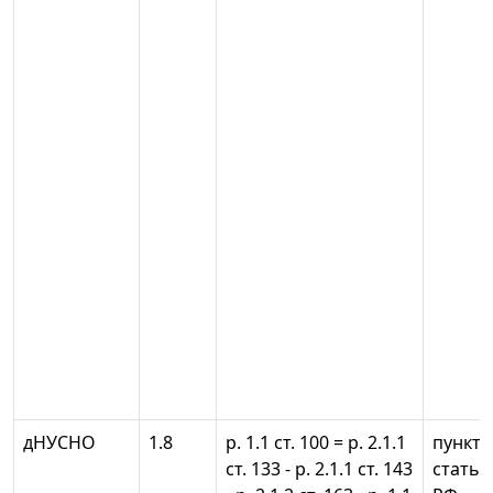
дНУСНО
1.8
р. 1.1 ст. 100 = р. 2.1.1
пункты 
ст. 133 - р. 2.1.1 ст. 143
статьи