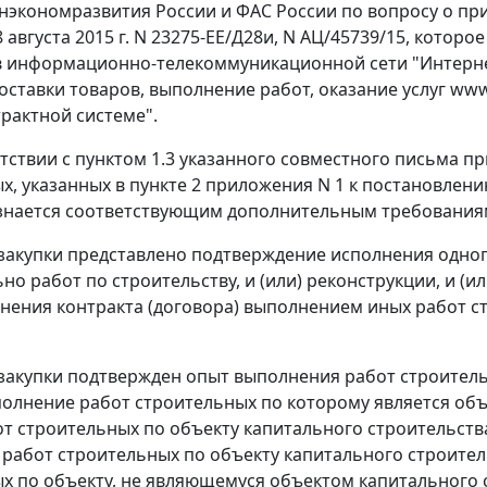
экономразвития России и ФАС России по вопросу о пр
8 августа 2015 г. N 23275-ЕЕ/Д28и, N АЦ/45739/15, кото
в информационно-телекоммуникационной сети "Интерн
поставки товаров, выполнение работ, оказание услуг ww
трактной системе".
ветствии с пунктом 1.3 указанного совместного письма 
х, указанных в пункте 2 приложения N 1 к постановлению
знается соответствующим дополнительным требованиям
закупки представлено подтверждение исполнения одного
но работ по строительству, и (или) реконструкции, и (
нения контракта (договора) выполнением иных работ с
закупки подтвержден опыт выполнения работ строитель
полнение работ строительных по которому является объ
от строительных по объекту капитального строительст
работ строительных по объекту капитального строитель
х по объекту, не являющемуся объектом капитального 