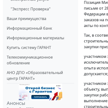
Позиция Мин
письме от 2
"Экспресс Проверка"
Федерации 
Ваши преимущества
заказов на 
акты по кон
Информационный банк
Так, в соот
Информационные материалы
строительны
закупки при
Купить систему ГАРАНТ
участником 
Телекоммуникационное
исключитель
обновление
опыта испол
АНО ДПО «Образовательный
допускается;
центр ГАРАНТ»
участником 
объекту, вы
закупки раб
выполнение 
Анонсы
строительны