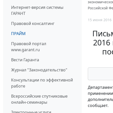
экономическог
Интернет-версия системы
Российской Фе
ГАРАНТ
15 июня 2016
Правовой консалтинг
Письм
ПРАЙМ
2016
Правовой портал
по
www.garant.ru
Вести Гаранта
Журнал "Законодательство"
Консультации по эффективной
работе
Департамент
применении 
Всероссийские спутниковые
дополнительн
онлайн-семинары
сообщает.
Электронные услуги