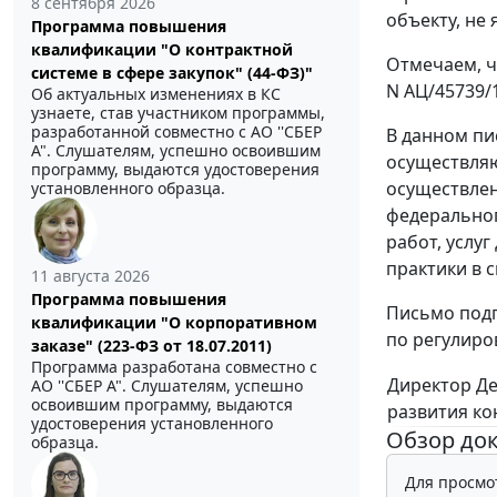
8 сентября 2026
объекту, не
Программа повышения
квалификации "О контрактной
Отмечаем, ч
системе в сфере закупок" (44-ФЗ)"
N АЦ/45739/
Об актуальных изменениях в КС
узнаете, став участником программы,
разработанной совместно с АО ''СБЕР
В данном пи
А". Слушателям, успешно освоившим
осуществляю
программу, выдаются удостоверения
осуществлен
установленного образца.
федеральног
работ, услу
практики в 
11 августа 2026
Программа повышения
Письмо подг
квалификации "О корпоративном
по регулиро
заказе" (223-ФЗ от 18.07.2011)
Программа разработана совместно с
Директор Д
АО ''СБЕР А". Слушателям, успешно
освоившим программу, выдаются
развития ко
удостоверения установленного
Обзор до
образца.
Для просмо