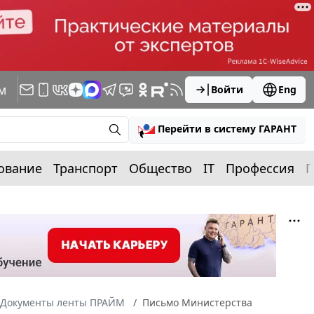
м
Войти
Eng
Перейти в систему ГАРАНТ
ование
Транспорт
Общество
IT
Профессия
П
Документы ленты ПРАЙМ
Письмо Министерства