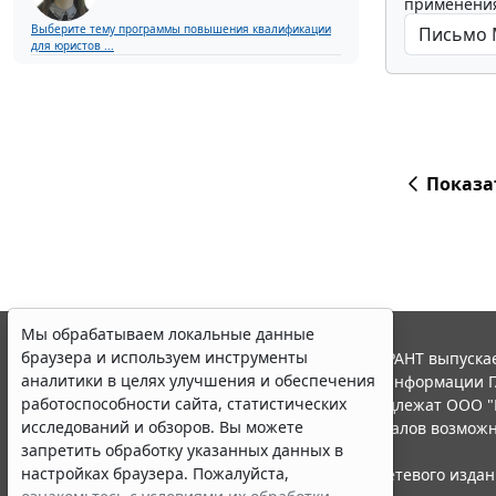
применения
Выберите тему программы повышения квалификации
для юристов ...
Показа
Мы обрабатываем локальные данные
браузера и используем инструменты
© ООО "НПП "ГАРАНТ-СЕРВИС", 2026. Система ГАРАНТ выпускае
аналитики в целях улучшения и обеспечения
участниками Российской ассоциации правовой информации Г
работоспособности сайта, статистических
Все права на материалы сайта ГАРАНТ.РУ принадлежат ООО "
исследований и обзоров. Вы можете
Полное или частичное воспроизведение материалов возможн
запретить обработку указанных данных в
Правила использования портала.
настройках браузера. Пожалуйста,
Портал ГАРАНТ.РУ зарегистрирован в качестве сетевого изда