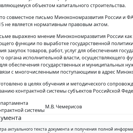
 являющемуся объектом капитального строительства.
то совместное письмо Минэкономразвития России и ФАС Р
15 не является нормативным правовым актом.
сьме выражено мнение Минэкономразвития России как 
щего функции по выработке государственной политики
ия закупок товаров, работ, услуг для обеспечения госу
о органа исполнительной власти, осуществляющего функ
г для обеспечения государственных и муниципальных н
связи с многочисленными поступающими в адрес Минэк
отовлено в целях обучения и методического сопровожд
ванию контрактной системы субъектов Российской Фед
епартамента
М.В. Чемерисов
нтрактной системы
кумента
тра актуального текста документа и получения полной информа