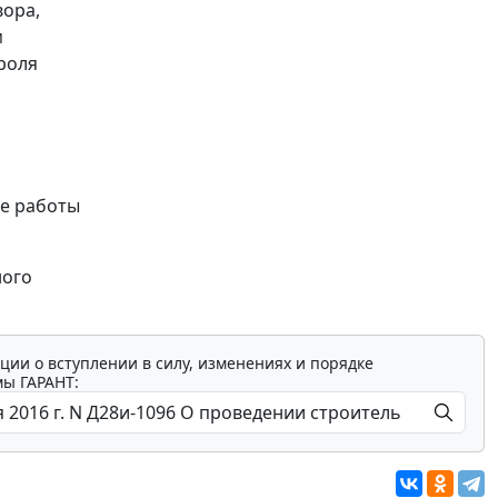
вора,
м
роля
ые работы
ного
ции о вступлении в силу, изменениях и порядке
мы ГАРАНТ: