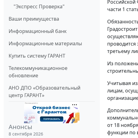
Российской 
"Экспресс Проверка"
части 1 стат
Ваши преимущества
Обязанность
Градостроит
Информационный банк
осуществляю
Информационные материалы
проводится 
третьему ли
Купить систему ГАРАНТ
Из положени
Телекоммуникационное
строительны
обновление
Учитывая из
АНО ДПО «Образовательный
лицам, осущ
центр ГАРАНТ»
организацие
Дополнитель
коммунально
от 18 ноябр
Анонсы
функции по 
8 сентября 2026