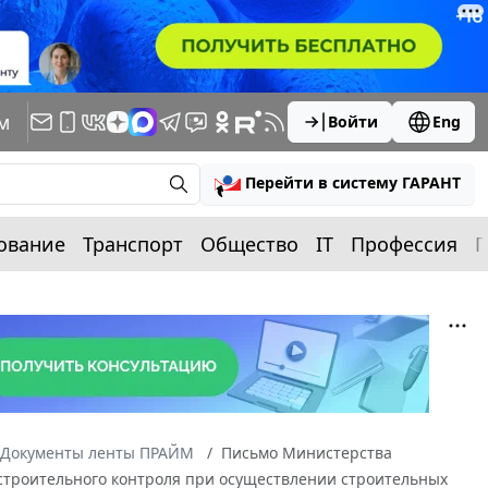
м
Войти
Eng
Перейти в систему ГАРАНТ
ование
Транспорт
Общество
IT
Профессия
П
Документы ленты ПРАЙМ
Письмо Министерства
 строительного контроля при осуществлении строительных