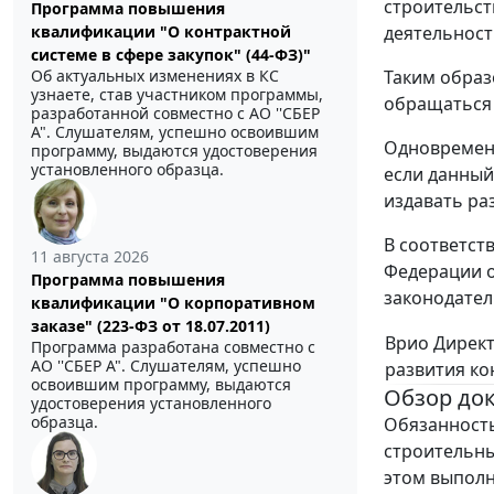
строительст
Программа повышения
деятельност
квалификации "О контрактной
системе в сфере закупок" (44-ФЗ)"
Таким образ
Об актуальных изменениях в КС
узнаете, став участником программы,
обращаться 
разработанной совместно с АО ''СБЕР
А". Слушателям, успешно освоившим
Одновременн
программу, выдаются удостоверения
установленного образца.
если данный
издавать ра
В соответст
11 августа 2026
Федерации о
Программа повышения
законодател
квалификации "О корпоративном
заказе" (223-ФЗ от 18.07.2011)
Врио Дирек
Программа разработана совместно с
АО ''СБЕР А". Слушателям, успешно
развития ко
освоившим программу, выдаются
Обзор до
удостоверения установленного
образца.
Обязанность
строительны
этом выполн