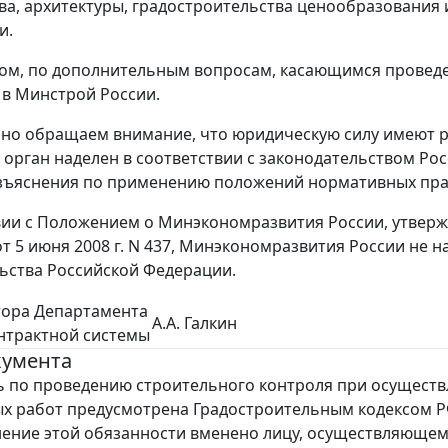
ва, архитектуры, градостроительства ценообразования
и.
ом, по дополнительным вопросам, касающимся провед
в Минстрой России.
о обращаем внимание, что юридическую силу имеют раз
 орган наделен в соответствии с законодательством Р
зъяснения по применению положений нормативных пра
вии с Положением о Минэкономразвития России, утвер
т 5 июня 2008 г. N 437, Минэкономразвития России не
ьства Российской Федерации.
тора Департамента
А.А. Галкин
нтрактной системы
кумента
 по проведению строительного контроля при осущест
х работ предусмотрена Градостроительным кодексом Р
ение этой обязанности вменено лицу, осуществляюще