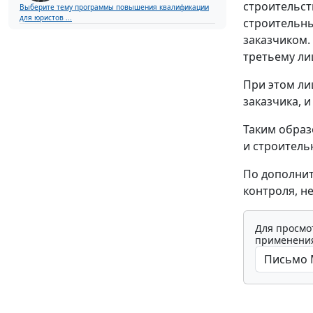
строительст
Выберите тему программы повышения квалификации
для юристов ...
строительны
заказчиком.
третьему ли
При этом ли
заказчика, 
Таким образ
и строитель
По дополни
контроля, н
Для просмо
применения