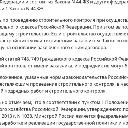
Федерации и состоит из Закона N 44-ФЗ и других федер
ьи 1 Закона N 44-ФЗ.
 по проведению строительного контроля при осуществ
ельного кодекса Российской Федерации. При этом выпо
щему строительство. Если строительство осуществляет
застройщиком или техническим заказчиком. Также воз
цу на основании заключенного с ним договора.
й статей 748, 749 Гражданского кодекса Российской Фе
й контроль от имени заказчика, и подрядчик не могут 
ложенное, указанные нормы законодательства Российс
ествляющим проведение строительного контроля, в ча
й подрядных работ и строительного контроля.
но отмечаем, что в соответствии с пунктом 1 Положен
го хозяйства Российской Федерации, утвержденного п
я 2013 г. N 1038, Минстрой России является федераль
выработке и реализации государственной политики и 