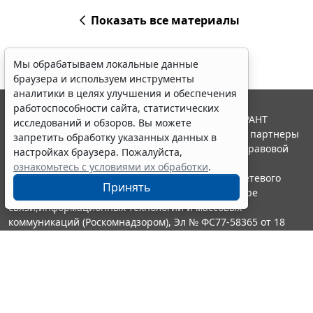
Показать все материалы
Мы обрабатываем локальные данные
браузера и используем инструменты
аналитики в целях улучшения и обеспечения
работоспособности сайта, статистических
© ООО "НПП "ГАРАНТ-СЕРВИС", 2026. Система ГАРАНТ
исследований и обзоров. Вы можете
выпускается с 1990 года. Компания "Гарант" и ее партнеры
запретить обработку указанных данных в
являются участниками Российской ассоциации правовой
настройках браузера. Пожалуйста,
информации ГАРАНТ.
ознакомьтесь с условиями их обработки
.
Портал ГАРАНТ.РУ зарегистрирован в качестве сетевого
Принять
издания Федеральной службой по надзору в сфере
связи,информационных технологий и массовых
коммуникаций (Роскомнадзором), Эл № ФС77-58365 от 18
июня 2014 года.
16+
Контакты
8-800-200-88-88